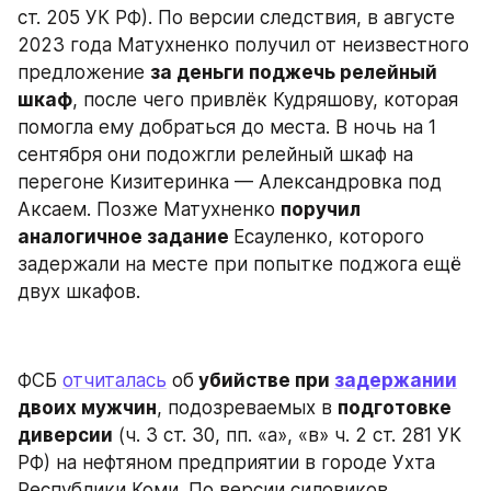
ст. 205 УК РФ). По версии следствия, в августе 
2023 года Матухненко получил от неизвестного 
предложение 
за деньги поджечь релейный 
шкаф
, после чего привлёк Кудряшову, которая 
помогла ему добраться до места. В ночь на 1 
сентября они подожгли релейный шкаф на 
перегоне Кизитеринка — Александровка под 
Аксаем. Позже Матухненко 
поручил 
аналогичное задание 
Есауленко, которого 
задержали на месте при попытке поджога ещё 
двух шкафов.
ФСБ 
отчиталась
 об
 убийстве при 
задержании
двоих мужчин
, подозреваемых в 
подготовке 
диверсии
 (ч. 3 ст. 30, пп. «а», «в» ч. 2 ст. 281 УК 
РФ) на нефтяном предприятии в городе Ухта 
Республики Коми. По версии силовиков, 