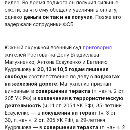
видео. Во время поджога он получил сильные 
ожоги, за что ему обещали увеличить оплату, 
однако 
деньги он так и не получил
. Позже его 
задержали сотрудники ФСБ.
Южный окружной военный суд 
приговорил
жителей Ростова-на-Дону Владислава 
Матухненко, Антона Есауленко и Евгению 
Кудряшову к 
20, 13 и 10,5 годам лишения 
свободы 
соответственно по делу о
 поджогах 
на железной дороге
. Матухненко признан 
виновным в 
совершении теракта
 (п. «а» ч. 2 ст. 
205 УК РФ) и 
вовлечении в террористическую 
деятельность
 (ч. 1.1 ст. 205.1 УК РФ), 35-летний 
Есауленко — в 
покушении на теракт
 (ч. 3 ст. 
30, п. «а» ч. 2 ст. 205 УК РФ), а 29-летняя 
Кудряшова — в 
совершении теракта
 (п. «а» ч. 2 