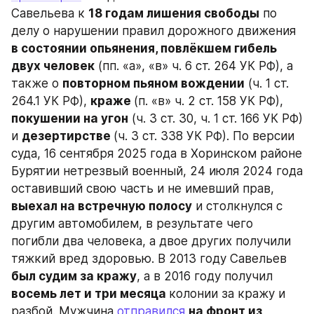
Савельева к 
18 годам лишения свободы
 по 
делу о нарушении правил дорожного движения
в состоянии опьянения, повлёкшем гибель 
двух человек
 (пп. «а», «в» ч. 6 ст. 264 УК РФ), а 
также о 
повторном пьяном вождении
 (ч. 1 ст. 
264.1 УК РФ), 
краже 
(п. «в» ч. 2 ст. 158 УК РФ), 
покушении на угон
 (ч. 3 ст. 30, ч. 1 ст. 166 УК РФ) 
и 
дезертирстве 
(ч. 3 ст. 338 УК РФ). По версии 
суда, 16 сентября 2025 года в Хоринском районе 
Бурятии нетрезвый военный, 24 июля 2024 года 
оставивший свою часть и не имевший прав, 
выехал на встречную полосу
 и столкнулся с 
другим автомобилем, в результате чего 
погибли два человека, а двое других получили 
тяжкий вред здоровью. В 2013 году Савельев 
был судим за кражу
, а в 2016 году получил 
восемь лет и три месяца 
колонии за кражу и 
разбой. Мужчина 
отправился
на фронт из 