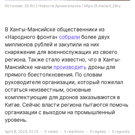
Источник: 29.RU | Новости Архангельска / https://t.me/arh_29ru
В Ханты-Мансийске общественники из 
«Народного фронта» 
собрали
 более двух 
миллионов рублей и закупили на них 
снаряжение для военнослужащих из своего 
региона. Также стало известно, что в Ханты-
Мансийске начали 
производить
 дроны для 
прямого боестолкновения. По словам 
руководителя организации, который пожелал 
остаться неизвестным, основные 
комплектующие для дронов заказываются в 
Китае. Сейчас власти региона пытаются помочь 
организации с выходом на промышленный 
уровень.
April 8, 2023, 01:13
0
views
5
reactions
0
replies
0
reposts