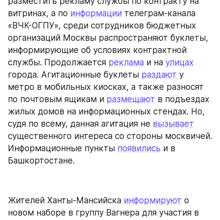
разместить рекламу службы по контракту на 
витринах, а по 
информации
 телеграм-канала 
«ВЧК-ОГПУ», среди сотрудников бюджетных 
организаций Москвы распространяют буклеты, 
информирующие об условиях контрактной 
службы. Продолжается 
реклама
 и на 
улицах
города. Агитационные буклеты 
раздают
 у 
метро в мобильных киосках, а также разносят 
по почтовым ящикам и 
размещают
 в подъездах 
жилых домов на информационных стендах. Но, 
судя по всему, данная агитация не 
вызывает
существенного интереса со стороны москвичей. 
Информационные пункты 
появились
 и в 
Башкортостане.
Жителей Ханты-Мансийска 
информируют
 о 
новом наборе в группу Вагнера для участия в 