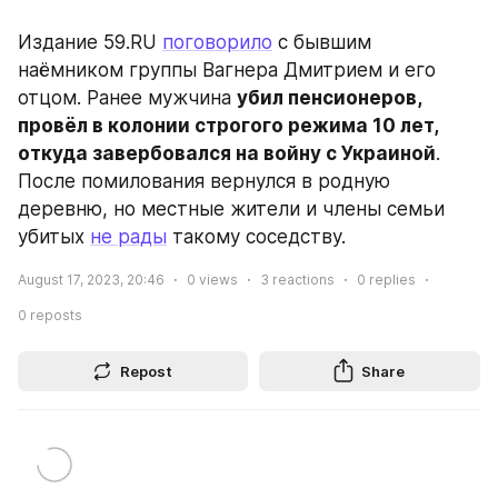
Издание 59.RU 
поговорило
 с бывшим 
наёмником группы Вагнера Дмитрием и его 
отцом. Ранее мужчина 
убил пенсионеров, 
провёл в колонии строгого режима 10 лет, 
откуда завербовался на войну с Украиной
. 
После помилования вернулся в родную 
деревню, но местные жители и члены семьи 
убитых 
не рады
 такому соседству.
August 17, 2023, 20:46
0
views
3
reactions
0
replies
0
reposts
Repost
Share