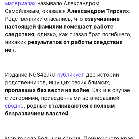
материалах
 называло Александром 
Самойловым, оказался 
Александром Тирских
. 
Родственники опасались, что 
озвучивание 
настоящей фамилии помешает работе 
следствия
, однако, как сказал брат погибшего, 
никаких 
результатов от работы следствия 
нет
.
Издание NGS42.RU 
публикует
 две истории 
родственников, ищущих своих близких, 
пропавших без вести на войне
. Как и в случае 
с историями, приведёнными во вчерашней 
сводке
, родные 
сталкиваются с полным 
безразличием властей
.
Мэр города Большой Камень Приморского края 