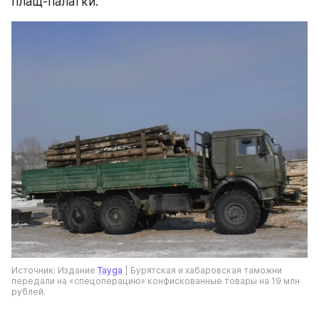
плащ-палатки.
Источник: Издание 
Tayga
 | Бурятская и хабаровская таможни 
передали на «спецоперацию» конфискованные товары на 19 млн 
рублей.