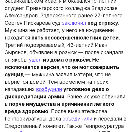
Забайкальском крае. Им оказался 19-летний 
студент Приангарского колледжа Владислав 
Александров. Задержанного ранее 27-летнего 
Сергея Пискарёва суд 
заключил
под стражу
. 
Мужчина не работает, у него на иждивении 
находится 
пять несовершеннолетних детей
. 
Третий подозреваемый, 43-летний Иван 
Зырянов, объявлен в розыск — после скандала 
он якобы 
ушёл
из дома с ружьём. Не 
исключается версия, что он мог совершить 
суицид
 — мужчина заявил матери, что не 
вернётся домой. Тем временем на троих 
нападавших 
возбудили
уголовное дело о 
дискредитации армии
. Ранее их уже обвинили 
в 
порче имущества и причинении лёгкого 
вреда здоровью
. После вмешательства 
Генпрокуратуры, дела 
объединили
 и передали в 
Следственный комитет. Также Генпрокуратура 