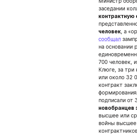
Министр оборо
заседании кол
контрактную 
представленно
человек
сообщал
 замп
на основании 
единовременну
700 человек, и
Клюге, за три
или около 32 
контракт закл
формирования.
подписали от 
новобранцев 
высшее или ср
войны высшее 
контрактников