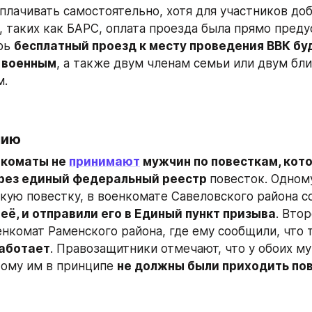
плачивать самостоятельно, хотя для участников доб
 таких как БАРС, оплата проезда была прямо преду
рь 
бесплатный проезд к месту проведения ВВК буд
 военным
, а также двум членам семьи или двум бли
м.
мию
нкоматы не 
принимают
 мужчин по повесткам, кот
рез единый федеральный реестр 
повесток. Одному
её, и отправили его в Единый пункт призыва
. Вто
енкомат Раменского района, где ему сообщили, что т
работает
. Правозащитники отмечают, что у обоих му
тому им в принципе 
не должны были приходить по