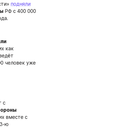
сти» 
подняли
ны
 РФ с 400 000
ода.
ли 
х как 
ведёт 
0 человек уже 
 с 
ороны 
х вместе с 
3-ю 