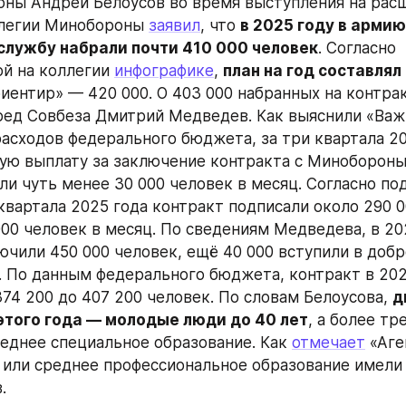
ны Андрей Белоусов во время выступления на рас
легии Минобороны 
заявил
, что 
в 2025 году в армию 
службу набрали почти 410 000 человек
. Согласно 
й на коллегии 
инфографике
, 
план на год составлял
ред Совбеза Дмитрий Медведев. Как выяснили «Важ
расходов федерального бюджета, за три квартала 20
ю выплату за заключение контракта с Минобороны 
ли чуть менее 30 000 человек в месяц. Согласно по
 квартала 2025 года контракт подписали около 290 0
000 человек в месяц. По сведениям Медведева, в 202
ючили 450 000 человек, ещё 40 000 вступили в добр
 По данным федерального бюджета, контракт в 2024
374 200 до 407 200 человек. По словам Белоусова, 
д
этого года — молодые люди до 40 лет
, а более тр
еднее специальное образование. Как 
отмечает
 «Аге
или среднее профессиональное образование имели 
.