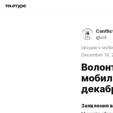
Conflic
@cit
сводки о моб
December 19, 
Волон
мобил
декаб
Заявления в