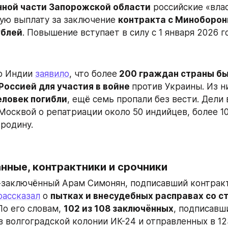
нной части Запорожской области
 российские «вла
ю выплату за заключение 
контракта с Миноборо
ублей
. Повышение вступает в силу с 1 января 2026 г
о Индии 
заявило
, что более
 200 граждан страны бы
оссией для участия в войне 
против Украины. Из ни
еловек погибли
, ещё семь пропали без вести. Дели 
Москвой о репатриации около 50 индийцев, более 10
 родину.
нные, контрактники и срочники
-заключённый Арам Симонян, подписавший контракт
рассказал
 о 
пытках и внесудебных расправах со ст
 По его словам, 
102 из 108 заключённых
, подписавши
в волгоградской колонии ИК-24 и отправленных в 12