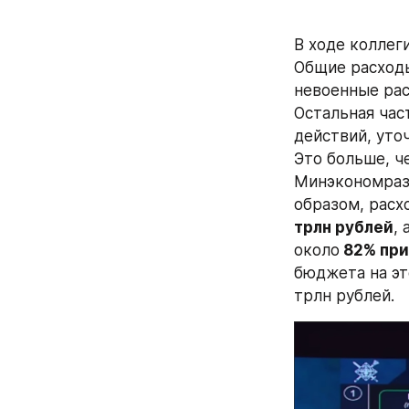
В ходе коллег
Общие расходы
невоенные расх
Остальная час
действий, уточ
Это больше, ч
Минэкономразв
образом, расх
трлн рублей
, 
около
 82% пр
бюджета на эт
трлн рублей.