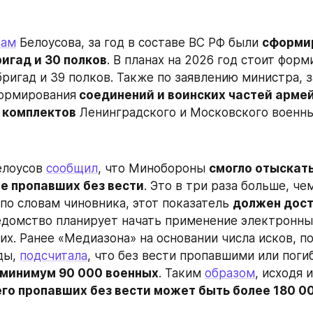
вам
 Белоусова, за год в составе ВС РФ были 
сформир
ригад и 30 полков
. В планах на 2026 год стоит форм
бригад и 39 полков. Также по заявлению министра, 
формирования
 соединений и воинских частей армей
 комплектов
 Ленинградского и Московского военны
елоусов 
сообщил
, что Минобороны 
смогло отыскать
ее пропавших без вести
. Это в три раза больше, чем
 по словам чиновника, этот показатель 
должен дост
едомство планирует начать применение электронны
х. Ранее «Медиазона» на основании числа исков, по
ды, 
подсчитала
, что без вести пропавшими или пог
 минимум 90 000 военных
. Таким 
образом
, исходя и
его пропавших без вести может быть более 180 0