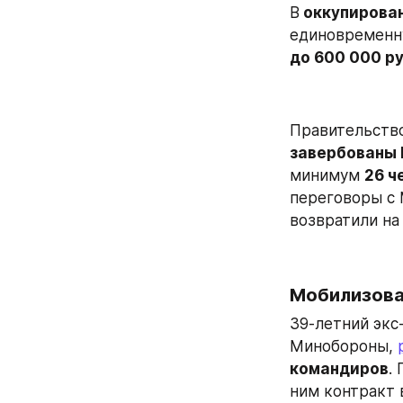
В
 оккупирова
единовременну
до 600 000 р
Правительств
завербованы Р
минимум 
26 ч
переговоры с 
возвратили на
Мобилизова
39-летний экс
Минобороны, 
командиров
.
ним контракт 