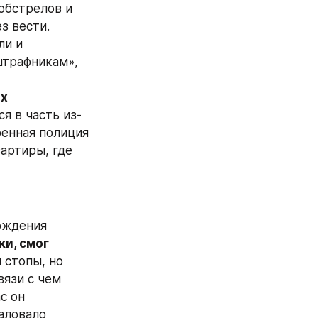
обстрелов и 
 вести. 
и и 
трафникам», 
х 
я в часть из-
енная полиция 
артиры, где 
ождения
срочной службы и получивший травму ноги во время перестрелки, смог 
 стопы, но 
язи с чем 
 он 
аловало 