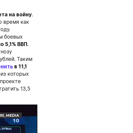
та на войну
. 
то время как 
ду. 
м боевых 
ло 5,1% ВВП
. 
нозу 
блей. Таким 
енить
 в 11,1 
 из которых 
 проекте 
тратить 13,5 