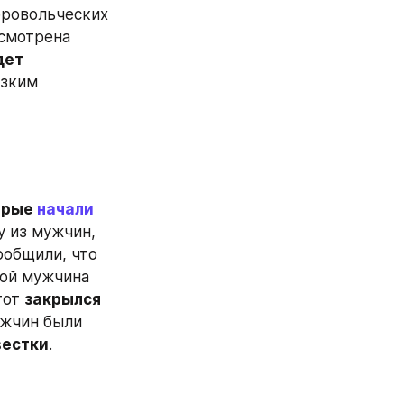
ровольческих 
смотрена 
ет 
зким 
орые 
начали
 из мужчин, 
получивших такую повестку, в военкомате Савеловского района сообщили, что 
рой мужчина 
от 
закрылся 
жчин были 
вестки
.