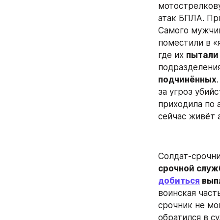
мотострелкову
атак БПЛА. Пр
Самого мужчину
поместили в «
где их 
пытали
подразделения
подчинённых
за угроз убийс
приходила по 
сейчас живёт 
Солдат-срочни
добиться
 вып
воинская часть
срочник не мог
обратился в с