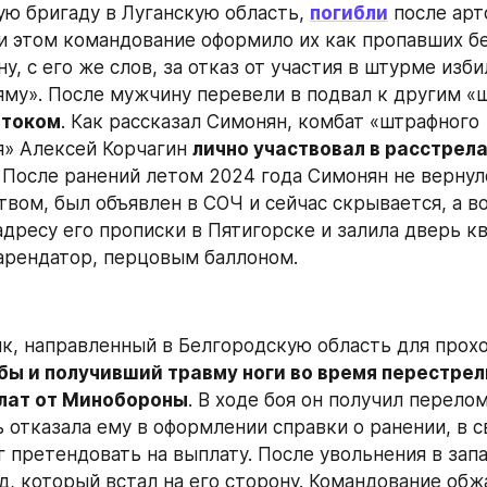
ю бригаду в Луганскую область, 
погибли
 после арт
и этом командование оформило их как пропавших без
, с его же слов, за отказ от участия в штурме избил
яму». После мужчину перевели в подвал к другим «ш
 током
. Как рассказал Симонян, комбат «штрафного 
» Алексей Корчагин 
лично участвовал в расстрела
. После ранений летом 2024 года Симонян не вернулс
твом, был объявлен в СОЧ и сейчас скрывается, а во
адресу его прописки в Пятигорске и залила дверь кв
арендатор, перцовым баллоном.
к, направленный в Белгородскую область для прох
лат от Минобороны
. В ходе боя он получил перелом
 отказала ему в оформлении справки о ранении, в св
 претендовать на выплату. После увольнения в запас
уд, который встал на его сторону. Командование обж