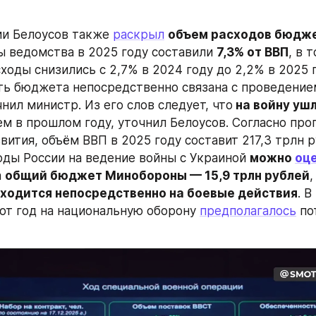
ии Белоусов также 
раскрыл
объем расходов бюдже
 ведомства в 2025 году составили 
7,3% от ВВП
, в 
оды снизились с 2,7% в 2024 году до 2,2% в 2025 го
ть бюджета непосредственно связана с проведение
нил министр. Из его слов следует, что
 на войну уш
ем в прошлом году, уточнил Белоусов. Согласно прог
ития, объём ВВП в 2025 году составит 217,3 трлн ру
оды России на ведение войны с Украиной 
можно 
оц
а 
общий бюджет Минобороны — 15,9 трлн рублей
,
иходится непосредственно на боевые действия
. В
от год на национальную оборону 
предполагалось
 по