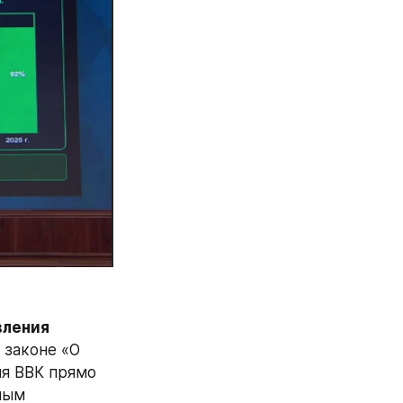
ления 
 законе «О 
я ВВК прямо 
ным 