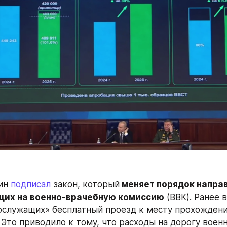
ин 
подписал
 закон, который
 меняет порядок направ
их на военно-врачебную комиссию
 (ВВК). Ранее в
ослужащих» бесплатный проезд к месту прохождени
 Это приводило к тому, что расходы на дорогу воен