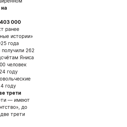
ширенном 
на 
 403 000 
, а «ориентир» — 420 000. О 403 000 набранных на контракт ранее 
ные истории» 
25 года 
получили 262 
дсчётам Яниса 
00 человек 
4 году 
овольческие 
 году 
ве трети 
ети — имеют 
нтство», до 
две трети 