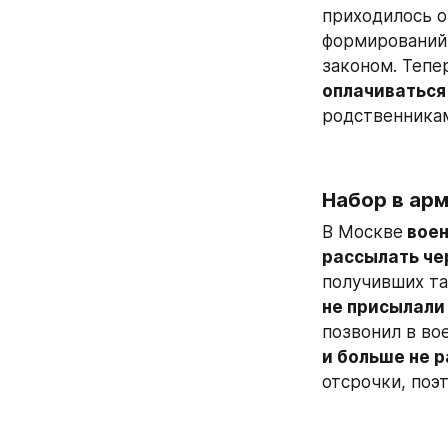
приходилось о
формирований,
законом. Тепе
оплачиваться
родственника
Набор в ар
В Москве
 вое
рассылать че
не присылали 
позвонил в во
и больше не 
отсрочки, поэ