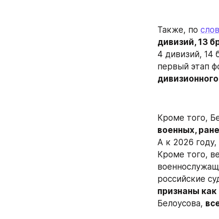
Также, по 
сло
дивизий, 13 б
4 дивизий, 14 
первый этап 
дивизионного
Кроме того, Б
военных, ран
А к 2026 году,
Кроме того, в
военнослужащи
российские су
признаны как
Белоусова, 
вс