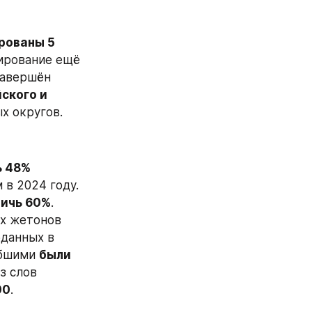
ованы 5 
ирование ещё 
завершён 
ского и 
х округов.
 48% 
 в 2024 году. 
ичь 60%
. 
х жетонов 
данных в 
ибшими 
были 
з слов 
00
.