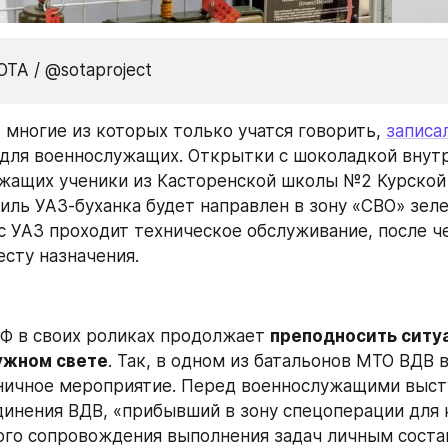
OTA / @sotaproject
 многие из которых только учатся говорить, 
записа
для военнослужащих. Открытки с шоколадкой внутр
иль УАЗ-буханка будет направлен в зону «СВО» зеле
с УАЗ проходит техническое обслуживание, после че
есту назначения.
 в своих роликах продолжает 
преподносить ситуа
ужном свете
ничное мероприятие. Перед военнослужащими высту
динения ВДВ, «прибывший в зону спецоперации для 
го сопровождения выполнения задач личным состав