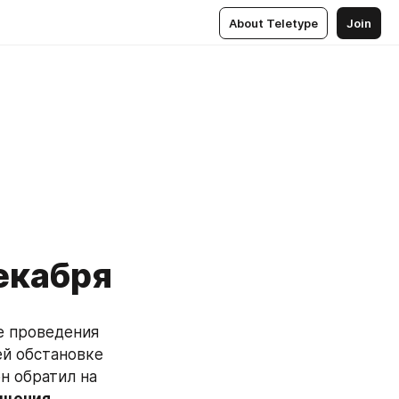
About Teletype
Join
екабря
е проведения 
й обстановке 
и действиях российских войск. Как сообщается, особое внимание он обратил на 