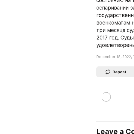
состоянию на 
оспаривании з
государственн
военкоматам на
три месяца су
2017 год. Суды
удовлетворены
December 18, 2022, 
Repost
Leave a 