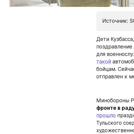
Источник: S
Дети Кузбасса,
поздравление 
такой
 автомоб
бойцам. Сейча
отправлен к м
Минобороны РФ
фронте в рад
прошло
 празд
Тульского сое
художественно