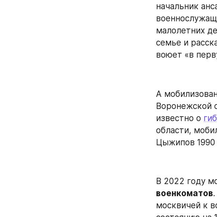
начальник анс
военнослужащи
малолетних де
семье и расска
воюет «в перв
А мобилизован
Воронежской о
известно о 
ги
области, моби
Цыжипов 1990 г
В 2022 году м
военкоматов
москвичей к в