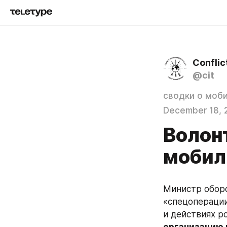
Conflic
@cit
сводки о моб
December 18, 
Волон
мобил
Министр обор
«спецоперации