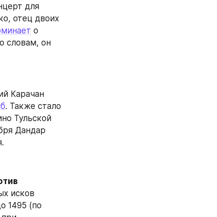
нцерт для 
, отец двоих 
оминает
 о 
 словам, он 
й Карачан 
иб
. Также стало 
но Тульской 
бря Дандар 
.
тив 
х исков 
 1495 (по 