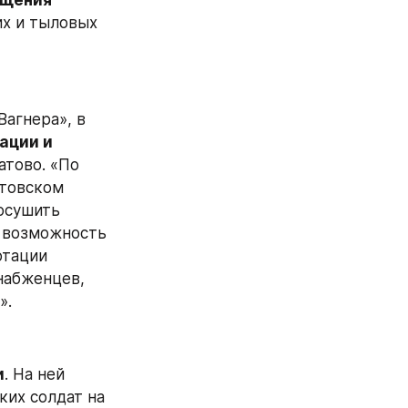
щения 
х и тыловых 
агнера», в 
ации и 
атово. «По 
товском 
осушить 
 возможность 
тации 
набженцев, 
».
и
. На ней 
ких солдат на 