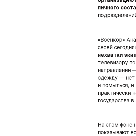
организацию 
личного соста
подразделений
«Военкор» Ана
своей сегодня
нехватки эки
телевизору по
направлении —
одежду — нет 
и помыться, и 
практически не
государства в
На этом фоне 
показывают все