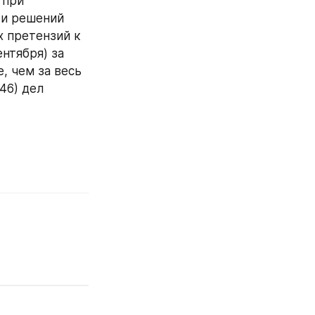
при 
и решений 
 претензий к 
нтября) за 
 чем за весь 
46) дел 