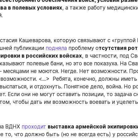
всестороннего обеспечения войск, условий разме
ва в полевых условиях
, а также работу медицински
.
стасия Кашеварова, которую связывают с «группой В
шней публикации 
подняла
 проблему о
тсутствия рот
пировки в российских войсках
, в частности, под Св
казывают полевые бани, но это все показуха. На Сва
 месяцами не моются. Негде. Нет возможности. Пр
возможности. <...>  Ребята, конечно, должны иметь
выспаться, и отдохнуть. Понятное дело, война. Но ро
т. Если они не могут оставить позиции, то задача с
 том, чтобы дать им возможность воевать и уцелеть
на ВДНХ 
проходит
выставка армейской экипировк
 то, что должно быть (но не всегда есть) у российс