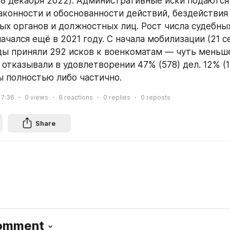
18 декабря 2022). Административные иски подаются 
аконности и обоснованности действий, бездействия 
ых органов и должностных лиц. Рост числа судебных
чался ещё в 2021 году. С начала мобилизации (21 се
ды приняли 292 исков к военкоматам — чуть меньше,
 отказывали в удовлетворении 47% (578) дел. 12% (1
 полностью либо частично.
17:36
0
views
8
reactions
0
replies
0
reposts
Share
Comment