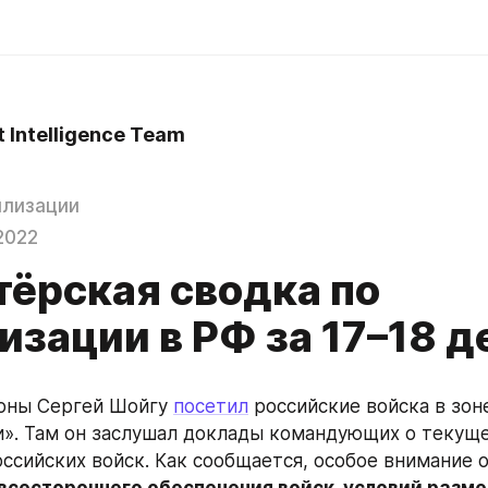
t Intelligence Team
илизации
2022
тёрская сводка по
изации в РФ за 17–18 д
оны Сергей Шойгу 
посетил
 российские войска в зон
». Там он заслушал доклады командующих о текуще