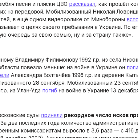
амбля песни и пляски ЦВО 
рассказал
, как прошёл ко
х на передовой. Мобилизованный Николай Ловришко
тей, в ещё одном видеоролике от Минобороны 
всп
зывает о целях своего пребывания в Украине. По его
ую очередь за свою семью, ну и за страну также».
ному Владимиру Филимонову 1992 г.р. из села Нижни
бласти повезло меньше: на войне в Украине он 
пог
бели
 Александра Болтачёва 1996 г.р. из деревни Кыти
лизованного 28 сентября. Мобилизованный 23 сентя
.р. из Улан-Удэ 
погиб
 на войне в Украине 13 декабря
осковские суды 
приняли
рекордное число исков про
. За два последних года количество административны
оенным комиссариатам выросло в 3,6 раза — с 416 до