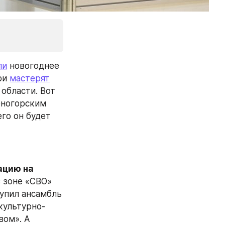
ли
 новогоднее 
и 
мастерят
для военнослужащих ученики из Касторенской школы №2 Курской области. Вот 
ногорским 
го он будет 
цию на 
. Так, в одном из батальонов МТО ВДВ в зоне «СВО» 
пил ансамбль 
культурно-
ом». А 