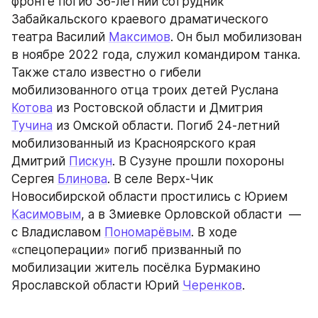
фронте погиб 36-летний сотрудник 
Забайкальского краевого драматического 
театра Василий 
Максимов
. Он был мобилизован 
в ноябре 2022 года, служил командиром танка. 
Также стало известно о гибели 
мобилизованного отца троих детей Руслана 
Котова
 из Ростовской области и Дмитрия 
Тучина
 из Омской области. Погиб 24-летний 
мобилизованный из Красноярского края 
Дмитрий 
Пискун
. В Сузуне прошли похороны 
Сергея 
Блинова
. В селе Верх-Чик 
Новосибирской области простились с Юрием 
Касимовым
, а в Змиевке Орловской области  — 
с Владиславом 
Пономарёвым
. В ходе 
«спецоперации» погиб призванный по 
мобилизации житель посёлка Бурмакино 
Ярославской области Юрий 
Черенков
.