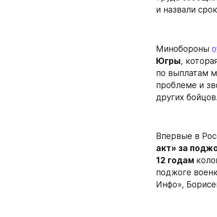
и назвали сро
Минобороны 
о
Югры
, котора
по выплатам м
проблеме и зво
других бойцов
Впервые в Рос
акт» за подж
12 годам 
коло
поджоге военк
Инфо», Борисе