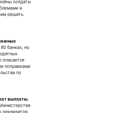
войны солдаты 
блемами и 
 им решить 
нежных 
80 банках, но 
едитных 
 опасается 
и поправками 
льства по 
чат выплаты
. 
 Министерстве 
 реквизитов, 