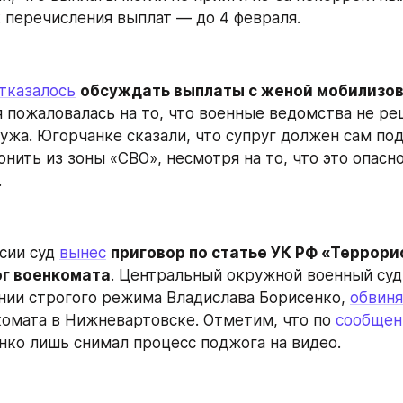
к перечисления выплат — до 4 февраля.
тказалось
обсуждать выплаты с женой мобилизова
я пожаловалась на то, что военные ведомства не ре
ужа. Югорчанке сказали, что супруг должен сам под
нить из зоны «СВО», несмотря на то, что это опасно 
.
сии суд 
вынес
приговор по статье УК РФ «Террори
ог военкомата
. Центральный окружной военный суд
нии строгого режима Владислава Борисенко, 
обвин
омата в Нижневартовске. Отметим, что по 
сообще
нко лишь снимал процесс поджога на видео.