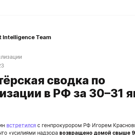
t Intelligence Team
илизации
23
тёрская сводка по
изации в РФ за 30–31 
ин 
встретился
 с генпрокурором РФ Игорем Красновы
что «усилиями надзора 
возвращено домой свыше 9 