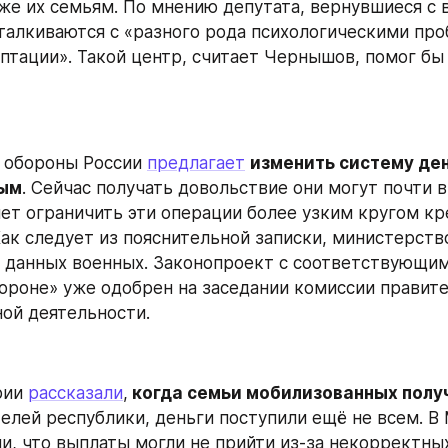
кже их семьям. По мнению депутата, вернувшиеся с 
сталкиваются с «разного рода психологическими про
птации». Такой центр, считает Чернышов, помог бы
 обороны России 
предлагает
изменить систему де
ным
. Сейчас получать довольствие они могут почти в 
ет ограничить эти операции более узким кругом кр
Как следует из пояснительной записки, министерство
 данных военных. Законопроект с соответствующим
бороне» уже одобрен на заседании комиссии правите
ой деятельности.
ии 
рассказали
,
 когда семьи мобилизованных полу
елей республики, деньги поступили ещё не всем. В
и, что выплаты могли не прийти из-за некорректных