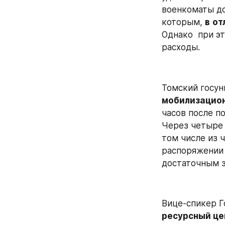
военкоматы до
которым, 
в
от
Однако  при э
расходы.
Томский госун
мобилизацио
часов после п
Через четыре 
том числе из ч
распоряжении 
достаточным з
Вице-спикер 
ресурсный це