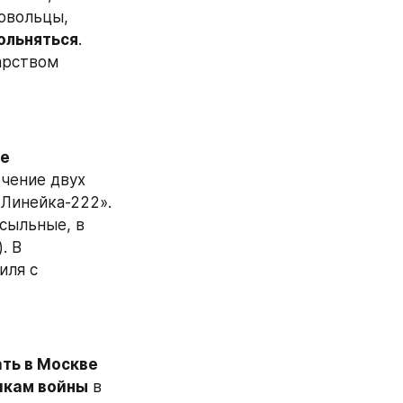
вольцы, 
ольняться
. 
арством 
е 
чение двух 
Линейка-222». 
сыльные, в 
 В 
ля с 
ть в Москве 
икам войны
 в 