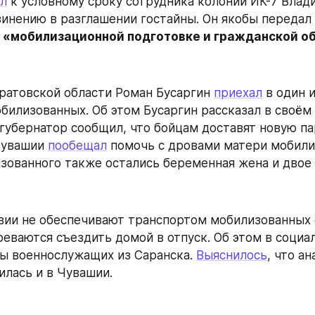
л
 к условному сроку сотрудника колонии ИК-7 Влад
 «мобилизационной подготовке и гражданской о
ратовской области Роман Бусаргин 
приехал
 в один 
билизованных. Об этом Бусаргин рассказал в своём
 губернатор сообщил, что бойцам доставят новую па
Чувашии 
пообещал
 помочь с дровами матери мобилиз
зованного также остались беременная жена и двое 
ии не обеспечивают транспортом мобилизованных с
еваются съездить домой в отпуск. Об этом в социал
 военнослужащих из Саранска. 
Выяснилось
, что ан
илась и в Чувашии.