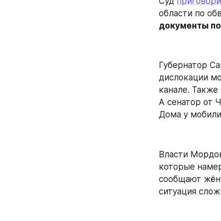
Суд 
приговори
документы по
Губернатор Са
дислокации мо
канале. Также
А сенатор от 
Дома у мобили
Власти Мордов
которые намер
сообщают жёны
ситуация слож