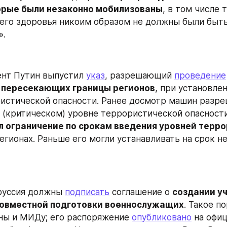
орые были незаконно мобилизованы
, в том числе т
его здоровья никоим образом не должны были быть
».
нт Путин выпустил 
указ
, разрешающий 
проведение
 пересекающих границы регионов
, при установлен
истической опасности. Ранее досмотр машин разреш
 (критическом) уровне террористической опасности.
л ограничение по срокам введения уровней терро
регионах. Раньше его могли устанавливать на срок не 
руссия должны 
подписать
 соглашение о 
создании у
совместной подготовки военнослужащих
. Такое п
ы и МИДу; его распоряжение 
опубликовано
 на офи