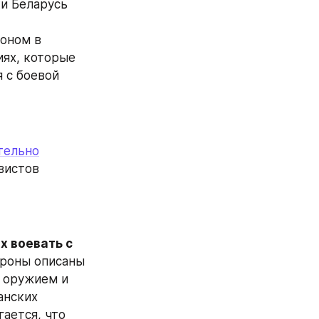
и Беларусь 
оном в 
иях, которые 
 с боевой 
тельно
  обеспечить всех военнослужащих, наёмников и резервистов 
 воевать с 
роны описаны 
 оружием и 
нских 
ается, что 