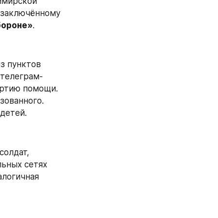
имирской 
области по обвинению в разглашении гостайны. Он якобы передал заключённому 
бороне»
.
из пунктов 
 телеграм-
ртию помощи. 
ованного. 
детей.
олдат, 
ьных сетях 
алогичная 