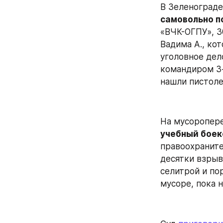
В Зеленограде
самовольно п
«ВЧК-ОГПУ», 3
Вадима А., ко
уголовное дел
командиром 3-
нашли пистоле
На мусоропер
учебный боек
правоохраните
десятки взрыв
селитрой и по
мусоре, пока 