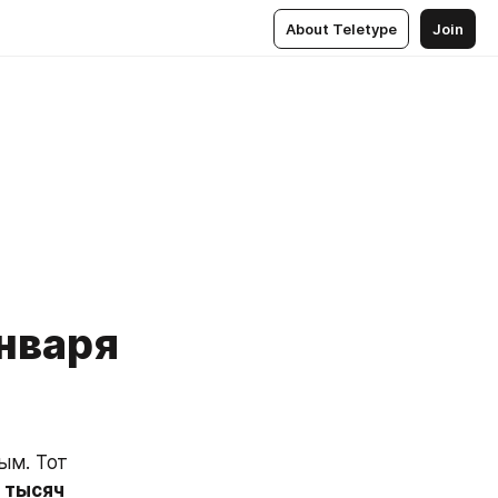
About Teletype
Join
января
м. Тот 
тысяч 