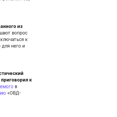
нного из 
шают вопрос 
ключаться к 
для него и 
стический 
 
приговорил к 
яемого
 в 
нию
 «ОВД-