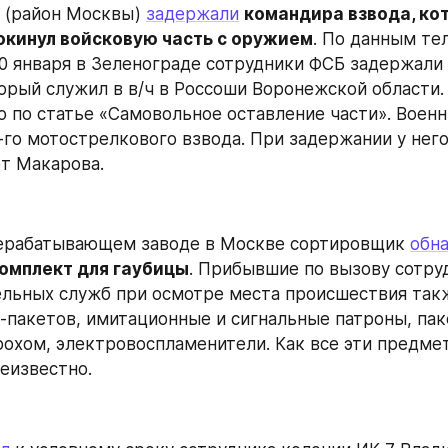
 (район Москвы) 
задержали
командира взвода, ко
окинул войсковую часть с оружием
. По данным те
0 января в Зеленограде сотрудники ФСБ задержали 
торый служил в в/ч в Россоши Воронежской области.
о по статье «Самовольное оставление части». Военн
го мотострелкового взвода. При задержании у него 
т Макарова.
ерабатывающем заводе в Москве сортировщик 
обн
омплект для гаубицы
. Прибывшие по вызову сотруд
льных служб при осмотре места происшествия такж
-пакетов, имитационные и сигнальные патроны, паке
рохом, электровоспламенители. Как все эти предмет
неизвестно.