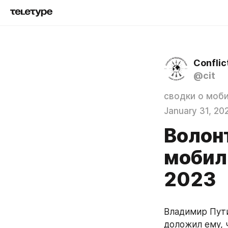
Conflic
@cit
сводки о моб
January 31, 20
Волон
мобил
2023
Владимир Пут
доложил ему, 