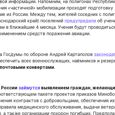
вой информации. Напомним, на полигонах Республик
ния «частичной» мобилизации проходят подготовку 
е из России. Между тем, жителей соседних с полиг
снодарский край) поселений 
предупредили
 об учен
ам в ближайшие 4 месяца. Учения будут проводиться
рименением средств поражения авиации.
а Госдумы по обороне Андрей Картаполов 
законода
 почтовыми конвертами
.
 России 
займутся
 выявлением граждан, желающих
соответствующем пакете проектов приказов Минобо
чения контрактов с добровольцами, обеспечения их
правила медицинского обслуживания, выдачи ветера
, а также организации похорон погибших. Предполаг