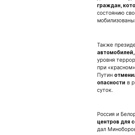
граждан, кот
состоянию сво
мобилизованы
Также президе
автомобилей,
уровня террор
при «красном»
Путин 
отмени
опасности
 в 
суток.
Россия и Бело
центров для 
дал Миноборон