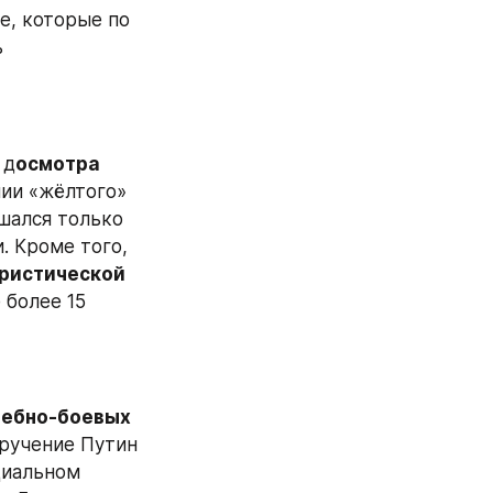
е, которые по 
 
 д
осмотра 
ии «жёлтого» 
ался только 
 Кроме того, 
ристической 
более 15 
чебно-боевых 
оручение Путин 
циальном 