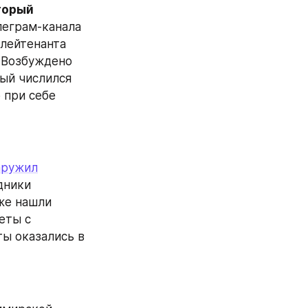
торый 
леграм-канала 
лейтенанта 
 Возбуждено 
ый числился 
при себе 
аружил
ники 
е нашли 
ты с 
ы оказались в 