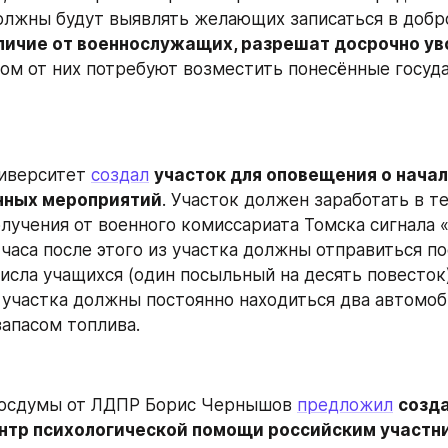
лжны будут выявлять желающих записаться в добро
личие от военнослужащих, разрешат досрочно ув
том от них потребуют возместить понесённые госуд
иверситет 
создал
участок для оповещения о начал
нных мероприятий
. Участок должен заработать в те
олучения от военного комиссариата Томска сигнала «
часа после этого из участка должны отправиться по
исла учащихся (один посыльный на десять повесток).
участка должны постоянно находиться два автомоби
апасом топлива.
Госдумы от ЛДПР Борис Чернышов 
предложил
созда
нтр психологической помощи российским участн