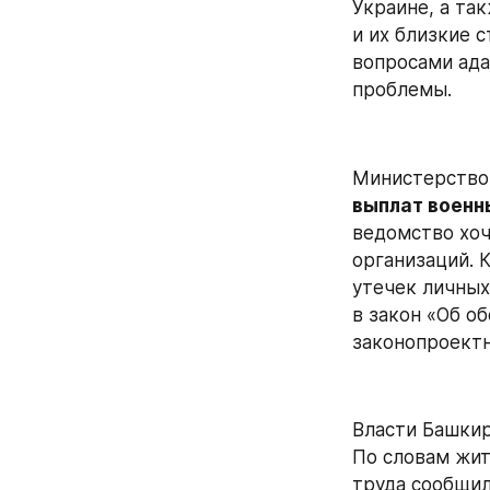
Украине, а та
и их близкие 
вопросами ада
проблемы.
Министерство
выплат воен
ведомство хоч
организаций. 
утечек личных
в закон «Об о
законопроектн
Власти Башкир
По словам жит
труда сообщил