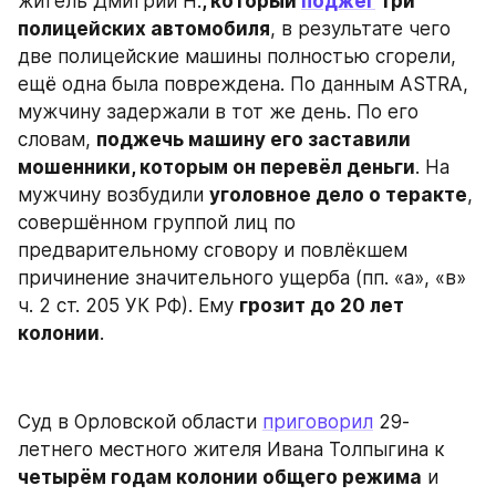
житель Дмитрий Н.
, который 
поджёг
 три 
полицейских автомобиля
, в результате чего 
две полицейские машины полностью сгорели, 
ещё одна была повреждена. По данным ASTRA, 
мужчину задержали в тот же день. По его 
словам, 
поджечь машину его заставили 
мошенники, которым он перевёл деньги
. На 
мужчину возбудили 
уголовное дело о теракте
, 
совершённом группой лиц по 
предварительному сговору и повлёкшем 
причинение значительного ущерба (пп. «а», «в» 
ч. 2 ст. 205 УК РФ). Ему 
грозит до 20 лет 
колонии
.
Суд в Орловской области 
приговорил
 29-
летнего местного жителя Ивана Толпыгина к 
четырём годам колонии общего режима
 и 