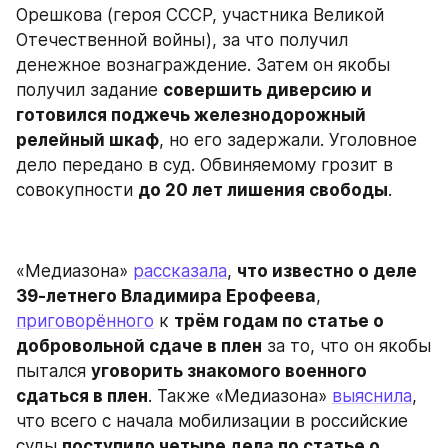
Орешкова (героя СССР, участника Великой 
Отечественной войны), за что получил 
денежное вознаграждение. Затем он якобы 
получил задание 
совершить диверсию и 
готовился поджечь железнодорожный 
релейный шкаф
, но его задержали. Уголовное 
дело передано в суд. Обвиняемому грозит в 
совокупности 
до 20 лет лишения свободы
.
«Медиазона» 
рассказала
, 
что известно о деле 
39-летнего Владимира Ерофеева
, 
приговорённого
 к 
трём годам по статье о 
добровольной сдаче в плен
 за то, что он якобы 
пытался 
уговорить знакомого военного 
сдаться в плен
. Также «Медиазона» 
выяснила
, 
что всего с начала мобилизации в российские 
суды 
поступило четыре дела по статье о 