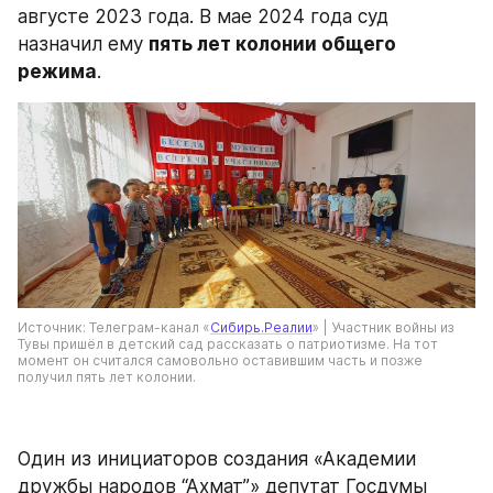
августе 2023 года. В мае 2024 года суд 
назначил ему 
пять лет колонии общего 
режима
.
Источник: Телеграм-канал «
Сибирь.Реалии
» | Участник войны из 
Тувы пришёл в детский сад рассказать о патриотизме. На тот 
момент он считался самовольно оставившим часть и позже 
получил пять лет колонии. 
Один из инициаторов создания «Академии 
дружбы народов “Ахмат”» депутат Госдумы 