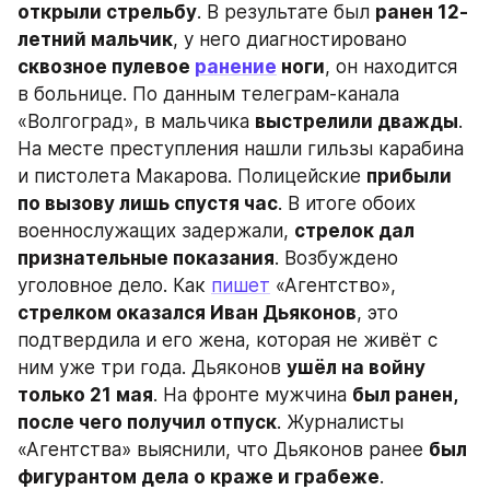
открыли стрельбу
. В результате был 
ранен 12-
летний мальчик
, у него диагностировано 
сквозное пулевое 
ранение
 ноги
, он находится 
в больнице. По данным телеграм-канала 
«Волгоград», в мальчика 
выстрелили дважды
. 
На месте преступления нашли гильзы карабина 
и пистолета Макарова. Полицейские 
прибыли 
по вызову лишь спустя час
. В итоге обоих 
военнослужащих задержали, 
стрелок дал 
признательные показания
. Возбуждено 
уголовное дело. Как 
пишет
 «Агентство», 
стрелком оказался Иван Дьяконов
, это 
подтвердила и его жена, которая не живёт с 
ним уже три года. Дьяконов 
ушёл на войну 
только 21 мая
. На фронте мужчина 
был ранен, 
после чего получил отпуск
. Журналисты 
«Агентства» выяснили, что Дьяконов ранее 
был 
фигурантом дела о краже и грабеже
.