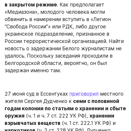
в закрытом режиме
. Как предполагает 
«Медиазона», молодого человека могли 
обвинить в намерении вступить в «Легион 
“Свобода России”» или РДК, либо другое 
украинское подразделение, признанное в 
России террористической организацией. Найти 
новость о задержании Белого журналистам не 
удалось. Поскольку заседания проходили в 
Белгородской области, вероятно, он был 
задержан именно там.
27 июня суд в Ессентуках 
приговорил
 местного 
жителя Сергея Дудченко к 
семи с половиной 
годам колонии по статьям о хранении и сбыте 
оружия
 (ч. 1 и ч. 7 ст. 222 УК РФ), 
хранении 
взрывчатых веществ
 (ч. 1 ст. 222.1 УК РФ) и 
наркотиков
 (ч. 2 ст. 228 УК РФ). Дудченко 