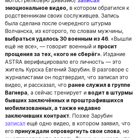
мотострелковую дивизию) 
записал
эмоциональное видео,
 в котором обратился к 
родственникам своих сослуживцев. Запись 
была сделана после очередного штурма 
Волчанска, из которого, по словам мужчины,
выбраться удалось 30 военным из 46
. «Вышли 
ещё не все», — говорит военный и 
просит 
прощения за тех, «кого не сберёг»
. Издание 
ASTRA верифицировало его личность — это 
житель Курска Евгений Зарубин. В разговоре с 
журналистами он подтвердил, что записал это 
видео, и рассказал, что 
ранее служил в группе 
Вагнера
, а сейчас тренирует и 
водит в штурмы 
бывших заключённых и проштрафившихся 
мобилизованных, а также недавно 
заключивших контракт
. Позже Зарубин 
записал
 ещё одно видео, в котором заявил, что 
его 
принуждали опровергнуть свои слова
, но 