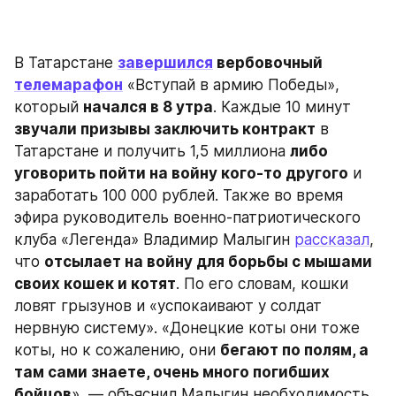
В Татарстане 
завершился
 вербовочный 
телемарафон
 «Вступай в армию Победы», 
который 
начался в 8 утра
. Каждые 10 минут 
звучали призывы заключить контракт
 в 
Татарстане и получить 1,5 миллиона 
либо 
уговорить пойти на войну кого-то другого
 и 
заработать 100 000 рублей. Также во время 
эфира руководитель военно-патриотического 
клуба «Легенда» Владимир Малыгин 
рассказал
, 
что 
отсылает на войну для борьбы с мышами 
своих кошек и котят
. По его словам, кошки 
ловят грызунов и «успокаивают у солдат 
нервную систему». «Донецкие коты они тоже 
коты, но к сожалению, они 
бегают по полям, а 
там сами знаете, очень много погибших 
бойцов
», — объяснил Малыгин необходимость 