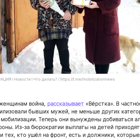
ИЯ I Новости I Что делать? / https://t.me/mobilizationnews
женщинам война, 
рассказывает
 «Вёрстка». В частно
илизовали бывших мужей, не меньше других катего
 мобилизации. Теперь они вынуждены добиваться ал
оны. Из-за бюрократии выплаты на детей приходят н
 тех, кто ушёл на фронт, есть и должники, которые 