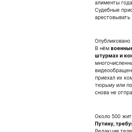
алименты года
Судебные прис
арестовывать 
Опубликовано 
В нём 
военные
штурмах и ко
многочисленны
видеообращени
приехал их ко
тюрьму или по
снова не отпр
Около 500 жит
Путину, треб
Редакция теле