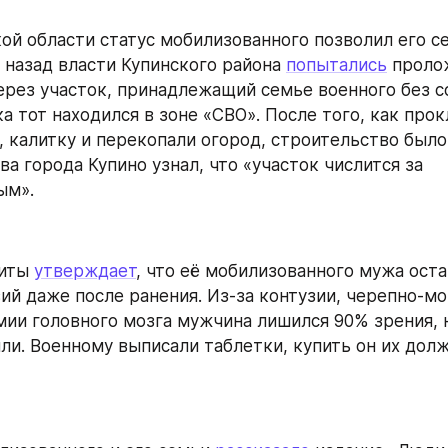
ой области статус мобилизованного позволил его се
 назад власти Купинского района 
попытались
 проло
ерез участок, принадлежащий семье военного без со
а тот находился в зоне «СВО». После того, как прок
, калитку и перекопали огород, строительство было 
ва города Купино узнал, что «участок числится за 
ым».
иты 
утверждает
, что её мобилизованного мужа остав
ий даже после ранения. Из-за контузии, черепно-мо
ии головного мозга мужчина лишился 90% зрения, но
ли. Военному выписали таблетки, купить он их долже