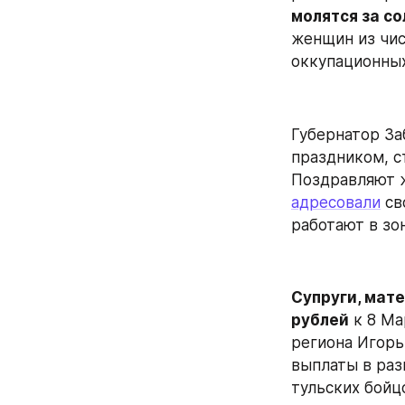
молятся за с
женщин из чис
оккупационны
Губернатор За
праздником, с
адресовали
 с
работают в зо
Супруги, мат
рублей
 к 8 М
региона Игорь
выплаты в раз
тульских бойц