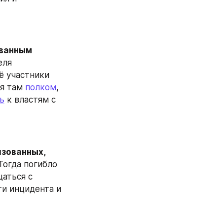
ванным 
ля 
 участники 
я там 
полком
, 
ь
 к властям с 
зованных, 
 Тогда погибло 
аться с 
и инцидента и 