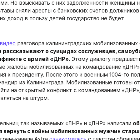
ми. Но взыскивать с них задолженности женщины не
тавы сняли аресты с банковских счетов должников 
их доход в пользу детей государство не будет.
видео
 разговора калининградских мобилизованных 
 рассказывают о суицидах сослуживцев, самоуб
нфликте с армией «ДНР»
. Этому диалогу предшест
е жалобы мобилизованных на командование «ДНР» 
я к президенту. После этого к военным 1004-го пол
мандир из Калининграда. Мобилизованные готовы от
йти на открытый конфликт с командованием «ДНР»,
авляться на штурм.
ельниц так называемых «ЛНР» и «ДНР» написали 
об
уя вернуть с войны мобилизованных мужчин старш
грам-канала Astra 
ознакомилась
 с текстом обращени