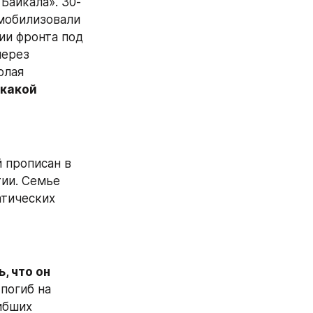
Байкала». 30-
мобилизовали 
ии фронта под 
ерез 
лая 
какой 
 прописан в 
квартире в городе, но его родители живут в частном доме в Бурятии. Семье 
тических 
, что он 
погиб на 
бших 