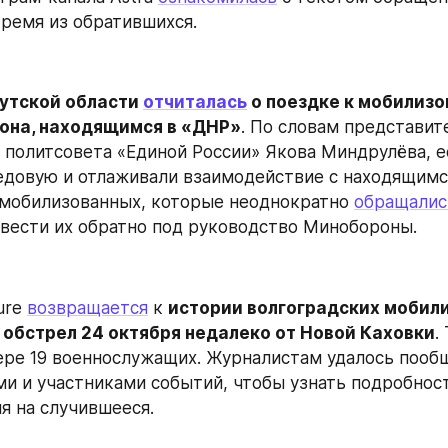
тремя из обратившихся.
утской области 
отчиталась
 о поездке к мобилизо
она, находящимся в «ДНР»
. По словам представите
 политсовета «Единой России» Якова Миндрулёва, её
едовую и отлаживали взаимодействие с находящимс
мобилизованных, которые неоднократно 
обращалис
вести их обратно под руководство Минобороны.
re 
возвращается
 к 
истории волгоградских мобили
 обстрел 24 октября недалеко от Новой Каховки
.
ре 19 военнослужащих. Журналистам удалось пообщ
и и участниками событий, чтобы узнать подробност
ия на случившееся.