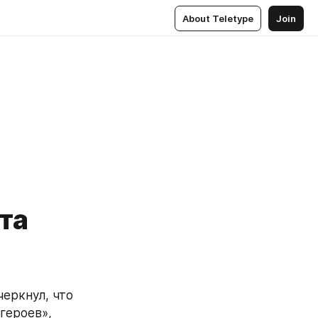
About Teletype
Join
та
еркнул, что 
россиянки проявляют самоотверженность — «вдохновляют наших героев», 