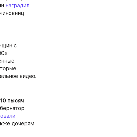
н 
наградил
чиновниц 
нщин с 
О». 
Поздравляют женщин с 8 Марта и военнослужащие. Читинские военные 
торые 
ельное видео.
 10 тысяч 
бернатор 
ровали
акже дочерям 