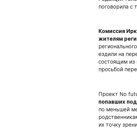
поговорила с 
Комиссия Ирк
жителям реги
регионального
ездили на пер
состоящим из 
просьбой пере
Проект Nо futu
попавших под
по меньшей ме
родственникам
их точку зрен