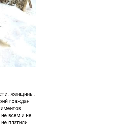
сти, женщины, 
рий граждан 
иментов 
е всем и не 
не платили 