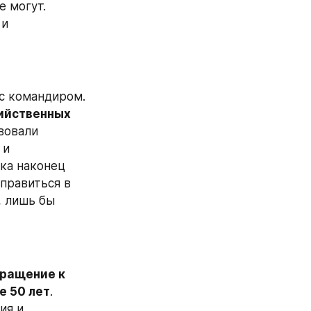
 могут. 
и 
с командиром. 
ийственных 
вовали 
и 
ка наконец 
правиться в 
 лишь бы 
ращение к 
е 50 лет
. 
я и 