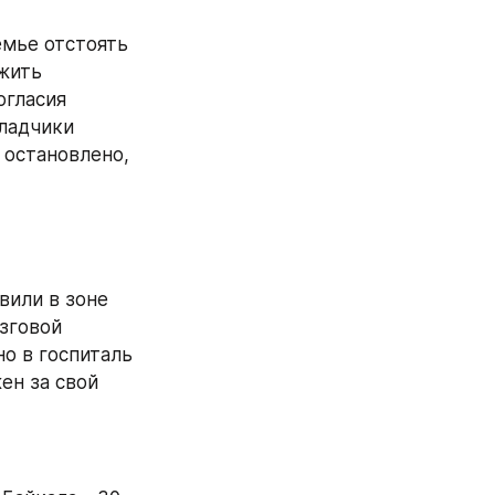
мье отстоять 
жить 
гласия 
ладчики 
остановлено, 
или в зоне 
зговой 
 в госпиталь 
н за свой 