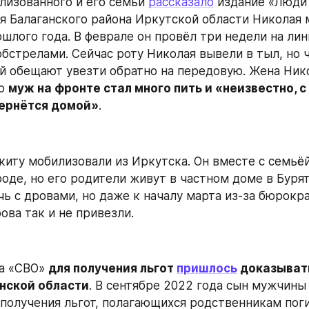
изованного и его семьи 
рассказало
 издание «Люди 
я Балаганского района Иркутской области Николая 
шлого года. В феврале он провёл три недели на лин
бстрелами. Сейчас роту Николая вывели в тыл, но ч
й обещают увезти обратно на передовую. Жена Нико
о 
муж на фронте стал много пить и «неизвестно, с 
вернётся домой»
.
киту мобилизовали из Иркутска. Он вместе с семьёй
чь с дровами, но даже к началу марта из-за бюрокра
ова так и не привезли.
а «СВО» 
для получения льгот 
пришлось
 доказывать
нской области
. В сентябре 2022 года сын мужчины 
 получения льгот, полагающихся родственникам поги