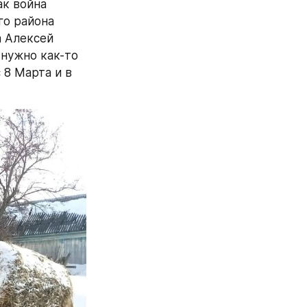
к война 
о района 
 Алексей 
нужно как-то 
с 8 Марта и в 