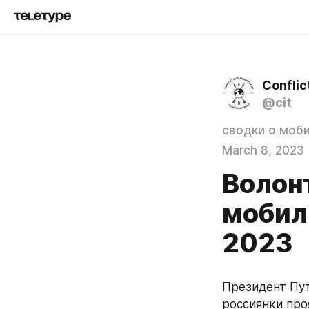
Conflic
@cit
сводки о моб
March 8, 2023
Волон
мобил
2023
Президент Пут