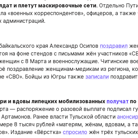
олдат и плетут маскировочные сети
. Отдельно Пути
ла «военных корреспондентов», офицеров, а также 
х администраций.
байкальского края Александр Осипов 
поздравил
 же
тоя на фоне стендов с письмами жён участников «СВ
воё поздравление женщинам-медикам из региона, ко
не «СВО». Бойцы из Югры также 
записали
 поздравит
ери и вдовы липецких мобилизованных 
получат
 по
арта — распоряжение о разовой выплате подписал гу
 Артамонов. Ранее власти Тульской области 
анонси
мере 8 тысяч рублей «матерям, жёнам, вдовам, а т
ов». Издание «Вёрстка» 
спросило
 жён трёх тульских 