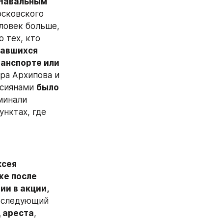
 Навальным 
осковского 
ловек больше, 
 тех, кто 
авшихся 
анспорте или 
ра Архипова и 
ссиянами 
было 
минали 
нктах, где 
сея 
же после 
ии в акции, 
На следующий 
д ареста
, 