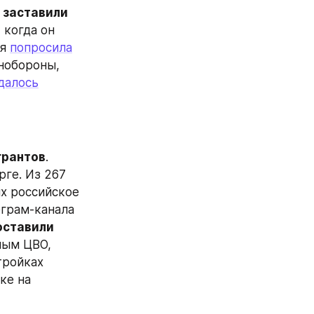
заставили 
 когда он 
я 
попросила
, заключившим контракты с Минобороны, 
далось
грантов
. 
рге. Из 267 
х российское 
еграм-канала 
оставили 
ным ЦВО, 
тройках 
е на 