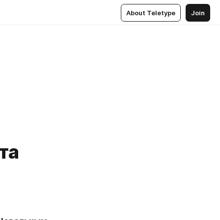
About Teletype
Join
та