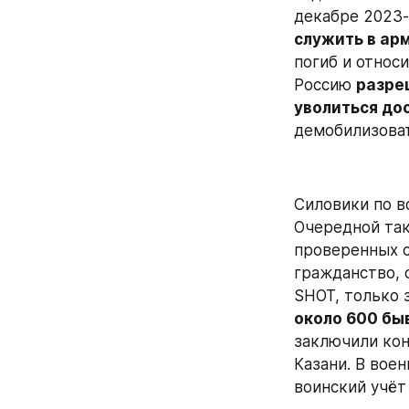
декабре 2023-
служить в ар
погиб и относ
Россию 
разре
уволиться до
демобилизоват
Силовики по в
Очередной так
проверенных с
гражданство, о
SHOT, только 
около 600 бы
заключили кон
Казани. В вое
воинский учёт