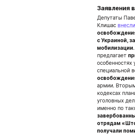
Заявления в
Депутаты Паве
Клишас 
внесл
освобождения
с Украиной, 
мобилизации
предлагает 
пр
особенностях 
специальной в
освобождения
армии. Вторым
кодексах план
уголовных дел,
именно по так
завербованны
отрядам «Што
получали пом