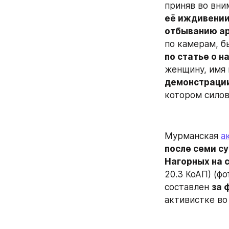
приняв во вни
её иждивении
отбыванию а
по камерам, б
по статье о н
женщину, имя 
демонстраци
котором силов
Мурманская 
а
после семи с
Нагорных на 
20.3 КоАП) (ф
составлен 
за 
активистке во