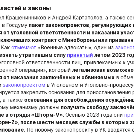
ластей и законы
л Крашенинников и Андрей Картаполов, а также се
и
 в Госдуму 
пакет законопроектов, регулирующих 
 от уголовной ответственности и наказания учас
заключивших контракт с Минобороны или призванны
. Как 
отмечают
 «Военные адвокаты», один из 
законо
изнать утратившим силу 
принятый
 летом 2023 го
уголовной ответственности лиц, привлекаемых к уча
оенной операции», который 
легализовал возможнос
 от наказания заключённых и обвиняемых
 в обме
 
законопроектом
 в Уголовном и Уголовно-процессу
ируется закрепить основания для приостановления 
 а также 
основания для освобождения осуждённ
ому механизму должны 
получать свободу заключён
е в отряды «Шторм-V»
. Осенью 2023 года они 
при
рм-Z», после шести месяцев службы в которых з
илование
. По новому законопроекту в УК вводятся ст