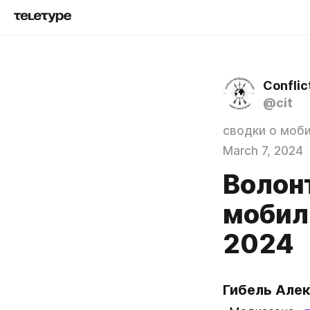
Conflic
@cit
сводки о моб
March 7, 2024
Волон
мобил
2024
Гибель Але