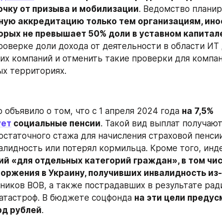
чку от призыва и мобилизации
. Ведомство планир
ную аккредитацию только тем организациям, ино
торых не превышает 50% доли в уставном капитал
роверке доли дохода от деятельности в области ИТ 
их компаний и отменить такие проверки для компани
х территориях.
объявило о том, что с 1 апреля 2024 года 
на 7,5% 
ует
 социальные пенсии
. Такой вид выплат получают
остаточного стажа для начисления страховой пенсии,
алидность или потерял кормильца. Кроме того, инде
ий «для отдельных категорий граждан», в том чис
оржения в Украину, получивших инвалидность из-
тников ВОВ, а также пострадавших в результате рад
атастроф. В бюджете соцфонда 
на эти цели предус
рд рублей
.