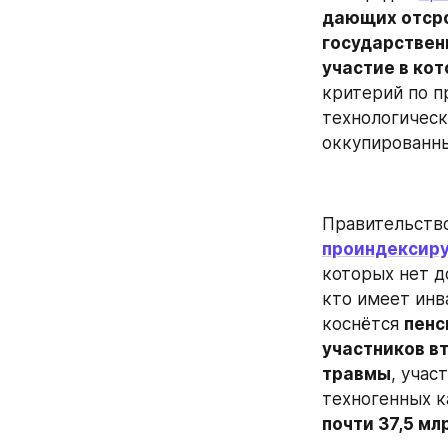
дающих отсро
государствен
участие в ко
критерий по п
технологическ
оккупированны
Правительство 
проиндексир
которых нет д
кто имеет инв
коснётся 
пенс
участников вт
травмы
, учас
техногенных к
почти 37,5 мл