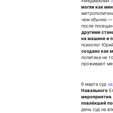
«Медиазона» 
могли как ми
метрополитена
чем обычно —
после посещен
другими стан
на машине и
психолог Юри
создано как 
политика не то
проживают мен
6 марта суд 
на
Навального
 Е
мероприятия
повлёкшей п
день суд на а