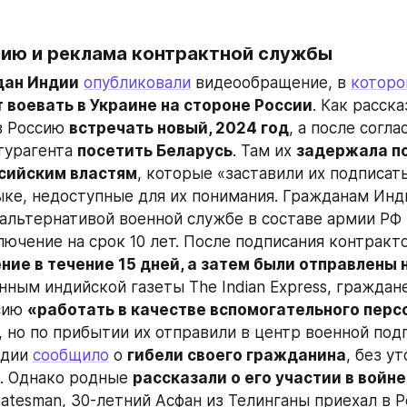
мию и реклама контрактной службы
дан Индии
опубликовали
 видеообращение, в 
котор
 воевать в Украине на стороне России
. Как расск
в Россию 
встречать новый, 2024 год
, а после согла
урагента 
посетить Беларусь
. Там их 
задержала по
сийским властям
, которые «заставили их подписат
ыке, недоступные для их понимания. Гражданам Инди
 альтернативой военной службе в составе армии РФ 
ючение на срок 10 лет. После подписания контракто
ние в течение 15 дней, а затем были отправлены н
анным индийской газеты The Indian Express, граждан
сию 
«работать в качестве вспомогательного персо
, но по прибытии их отправили в центр военной подг
дии 
сообщило
 о 
гибели своего гражданина
, без ут
. Однако родные 
рассказали о его участии в войне
tatesman, 30-летний Асфан из Телинганы приехал в Р