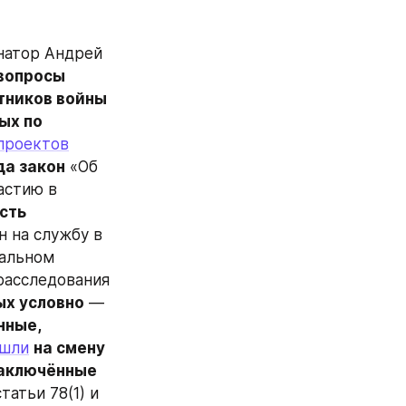
натор Андрей 
вопросы 
тников войны 
х по 
проектов
да закон
 «Об 
стию в 
ть 
н на службу в 
альном 
расследования 
ых условно
 — 
ные, 
шли
на смену 
аключённые 
атьи 78(1) и 