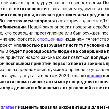
е описывают процедуру условного освобождения. 
По
 от ответственности
 с погашением судимости воз
ния госнаграды, в связи с достижением предельно
бы, состоянием здоровья
мобилизации
. Новый законопроект позволит освобож
ех, кто совершил преступление или был осуждён пос
 мнению юристов, 
опрошенных
 изданием «Агентство
роект 
«полностью разрушает институт условно-д
я»
 и 
будет провоцировать людей на совершение 
ин принятия нового закона может являться 
допущен
ри поспешном принятии первого пакета законов п
смотря на предложение думского правового управлен
ого суда, депутаты в летом 2023 года 
не 
внесли
 по
ько эти нормативные акты могут определять поря
 осуждённых и обвиняемых от уголовной ответс
едлагает
изменить правила аккредитации для ИТ-к