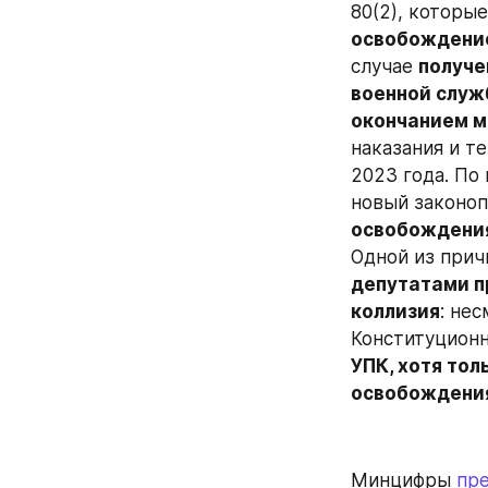
80(2), которы
освобождение
случае 
получе
военной служ
окончанием 
наказания и т
2023 года. По
новый законоп
освобождени
Одной из прич
депутатами п
коллизия
: не
Конституционн
УПК, хотя тол
освобождения
Минцифры 
пр