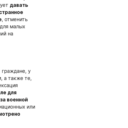
ует 
давать 
странное 
е
, отменить 
для малых 
й на 
 граждане, у 
 а также те, 
ксация 
ле для 
за военной 
иационных или 
мотрено 