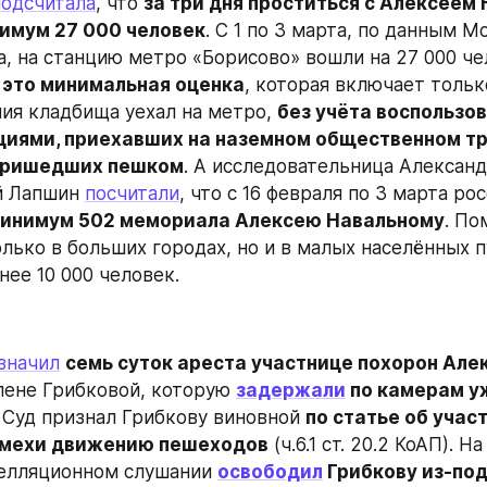
подсчитала
, что 
за три дня проститься с Алексеем
нимум 27 000 человек
. С 1 по 3 марта, по данным М
, на станцию метро «Борисово» вошли на 27 000 че
 
это минимальная оценка
, которая включает только
ия кладбища уехал на метро, 
без учёта воспользов
циями, приехавших на наземном общественном тр
 пришедших пешком
. А исследовательница Александ
й Лапшин 
посчитали
, что с 16 февраля по 3 марта ро
минимум 502 мемориала Алексею Навальному
. По
лько в больших городах, но и в малых населённых пу
ее 10 000 человек.
значил
семь суток ареста участнице похорон Алек
лене Грибковой, которую 
задержали
 по камерам у
. Суд признал Грибкову виновной 
по статье об участ
омехи движению пешеходов
 (ч.6.1 ст. 20.2 КоАП). 
пелляционном слушании 
освободил
 Грибкову из-по