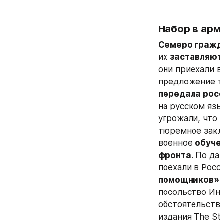
Набор в ар
Семеро граж
их 
заставляют
они приехали 
предложение т
передала рос
на русском яз
угрожали, что
тюремное закл
военное 
обуче
фронта
. По д
поехали в Рос
помощников»
посольство Ин
обстоятельств
издания The S