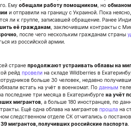
го. Ему 
обещали работу помощником
, но 
обманом 
мии
 и отправили на границу с Украиной. Пока неясно,
ится ли к группе, записавшей обращение. Ранее Инди
шить её гражданам
срочно
, после чего нескольким гражданам страны 
у
ься из российской армии.
сей стране 
продолжают устраивать облавы на ми
ой рейд 
провели
 на складе Wildberries в Екатеринбу
отрудников больше 30 человек, недавно получивши
бязали встать на учёт в военкомат. По 
данным
 тел
за последние три месяца в Екатеринбурге 
на учёт п
вших мигрантов
, а больше 180 иностранцев, по дан
тракты. Ещё одна облава на мигрантов 
прошла
 на с
нном следственном отделе СК отчитались о постановк
 
39 мигрантов, получивших российские паспорта
.