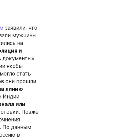
ом
 заявили, что 
азали мужчины, 
сились на 
лиция и 
ь документы» 
и якобы 
могло стать 
в они прошли 
а линию 
е Индии 
нала или 
отовки. Позже 
очнения 
. По данным 
оссию в 