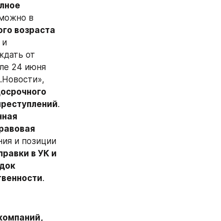
лное 
можно в 
го возраста 
 (категория годности «Д») и 
дать от 
ле 24 июня 
.Новости», 
осрочного 
преступлений
. 
ная 
равовая 
ия и позиции 
правки в УК и 
док 
твенности
.
омпаний, 