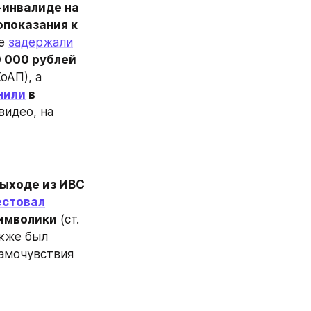
инвалиде на 
показания к 
е 
задержали
 000 рублей 
КоАП), а 
нили
 в 
видео, на 
выходе из ИВС 
естовал
символики
 (ст. 
кже был 
самочувствия 