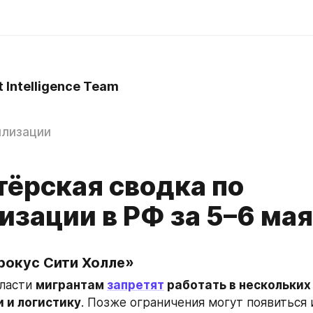
t Intelligence Team
илизации
тёрская сводка по
изации в РФ за 5–6 ма
рокус Сити Холле»
ласти 
мигрантам 
запретят
 работать в нескольких 
 и логистику
. Позже ограничения могут появиться и