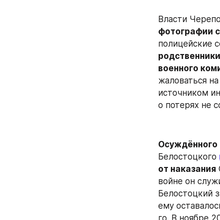
Власти Черепо
фотографии с
полицейские с
родственники
военного ком
жаловаться на
источником ин
о потерях не 
Осуждённого
Белостоцкого 
от наказания
войне он служ
Белостоцкий з
ему оставалось
го. В ноябре 