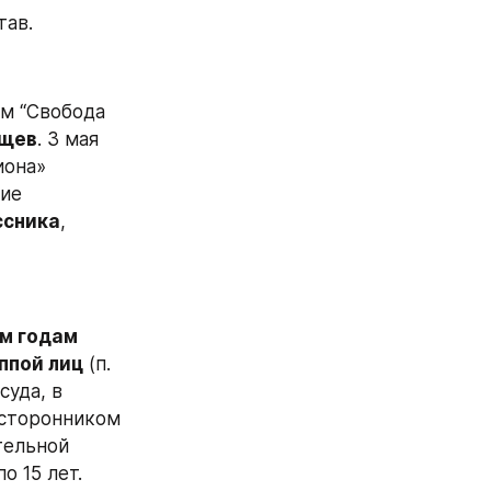
тав.
м “Свобода 
ещев
. 3 мая 
 за то, что он якобы по заданию «Легиона» 
ие 
ссника
, 
м годам 
ппой лиц
 (п. 
суда, в 
сторонником 
ельной 
о 15 лет.