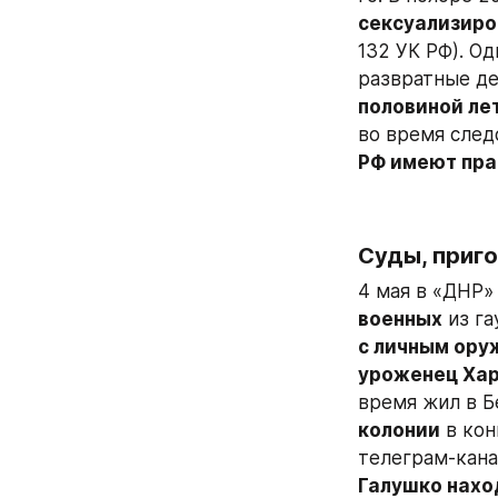
сексуализиро
132 УК РФ). О
развратные дей
половиной ле
во время след
РФ имеют пра
Суды, приг
4 мая в «ДНР»
военных
 из г
с личным ору
уроженец Хар
время жил в Б
колонии
 в ко
телеграм-кана
Галушко нахо