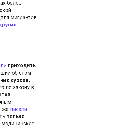
х более 
ской 
для мигрантов 
других
али
приходить 
ший об этом 
их курсов, 
о по закону в 
тов 
вным 
 же 
писали
ть 
только 
и медицинское 