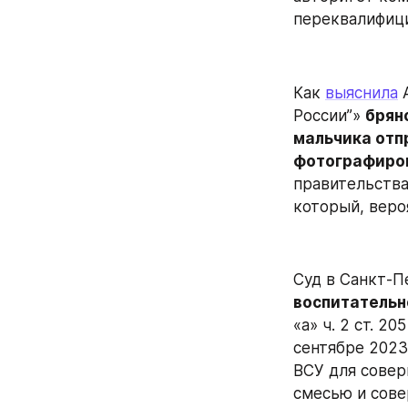
переквалифици
Как 
выяснила
 
России”» 
брян
мальчика отп
фотографиров
правительства
который, вероя
Суд в Санкт-П
воспитательн
«а» ч. 2 ст. 205
сентябре 2023
ВСУ для совер
смесью и сове