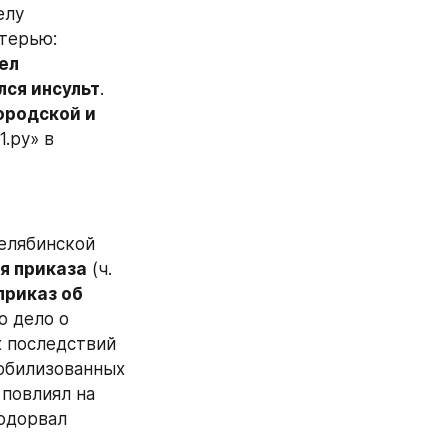
лу 
сослуживцев военного могло подтолкнуть произошедшее с его матерью: 
л 
лся инсульт
. 
родской и 
.ру» в 
елябинской 
я приказа
 (ч. 
приказ об 
. Изначально следствие возбудило дело о 
 последствий 
(по ч. 2.2 ст. 332 УК РФ), поскольку, по мнению следствия, отказ мобилизованных 
повлиял на 
одорвал 