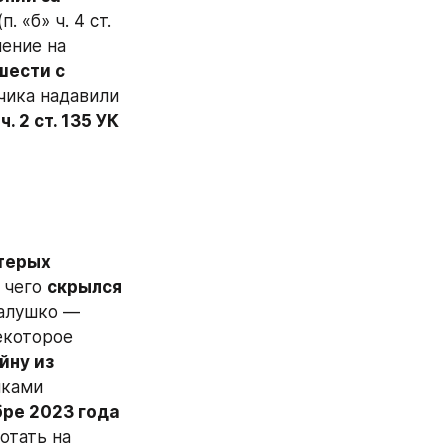
(п. «б» ч. 4 ст. 
ение на 
ести с 
чика надавили 
 2 ст. 135 УК 
терых 
 чего 
скрылся 
. Как установила ASTRA, Галушко — 
екоторое 
ну из 
ками 
бре 2023 года 
отать на 