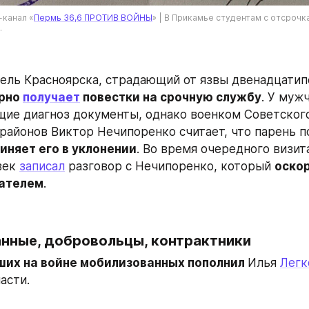
-канал «
Пермь 36,6 ПРОТИВ ВОЙНЫ
» | В Прикамье студентам с отсрочка
.
ель Красноярска, страдающий от язвы двенадцатип
рно 
получает
 повестки на срочную службу
. У муж
е диагноз документы, однако военком Советского
районов Виктор Нечипоренко считает, что парень п
иняет его в уклонении
. Во время очередного визита
ек 
записал
 разговор с Нечипоренко, который 
оскор
ателем
.
нные, добровольцы, контрактники
ших на войне мобилизованных пополнил 
Илья 
Легк
асти.