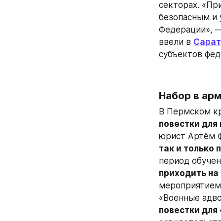
секторах. «Пр
безопасным и 
Федерации», 
ввели в 
Сарат
субъектов фед
Набор в ар
В Пермском кр
повестки для
юрист Артём Ф
так и только
период обучен
приходить на
мероприятием,
«Военные адво
повестки для