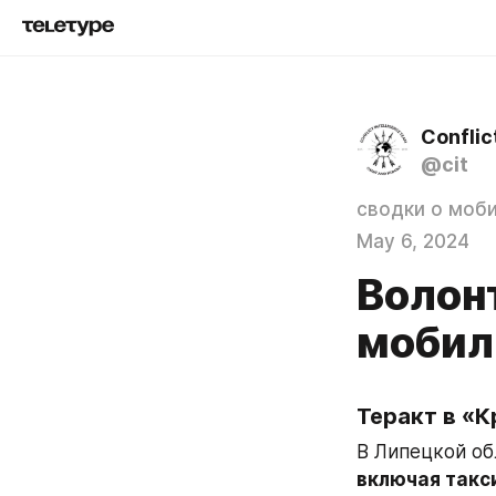
Conflic
@cit
сводки о моб
May 6, 2024
Волон
мобил
Теракт в «К
В Липецкой об
включая такси