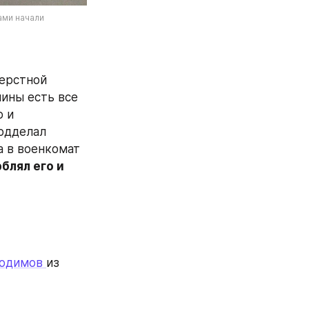
ми начали 
ерстной 
чины есть все 
 и 
одделал 
 в военкомат 
блял его и 
одимов 
из 