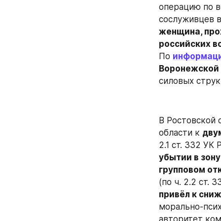
операцию по в
женщина, про
российских в
По 
информац
Воронежской 
силовых струк
В Ростовской 
области к 
дву
2.1 ст. 332 У
убытии в зон
групповом от
привёл к сни
морально-псих
авторитет ком