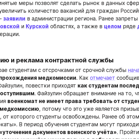
инятые меры позволят сделать рынок в данных сфера
увеличить количество вакансий для граждан Россий
— 
заявили
 в администрации региона. Ранее запреты 
овской
 и 
Курской
 областях, а также в 
целом
 ряде 
ерации.
мию и реклама контрактной службы
ае студентам с отсрочками от срочной службы 
нач
 прохождения медкомиссии
. Как 
отмечает
 сообщив
айзулин, повестки приходят 
как студентам последн
 поступившим
. Файзулин обращает внимание на то, чт
ия 
военкомат не имеет права требовать от студен
 медкомиссию
, потому что это уже является призы
 от которого студенты освобождены. Ранее об этом
каты». В период обучения студентам могут приходи
 «уточнения документов воинского учёта»
. Пройт