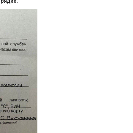
орядке
.