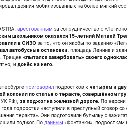
ровал деяния мобилизованных на более мягкий сос
ASTRA, 
арестованным
 за сотрудничество с «Легионо
ским школьником оказался 15-летний Матвей Тр
равили в СИЗО
ал автобусные остановки
, площадь Ленина и здан
. Трещев 
«пытался завербовать» своего однокла
тно, и 
донёс на него
.
етербурге 
приговорил
 подростков к 
четырём и дву
ой колонии по статье о теракте, совершённом гру
 УК РФ), 
за поджог на железной дороге
. По версии 
 года подростки «вступили в преступный сговор со 
шения теракта». Они подготовили бутылку с зажигат
ршили поджог. По 
данным
 «Фонтанки», подросткам п