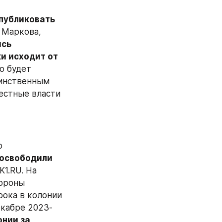
убликовать 
 Маркова, 
сь 
и исходит от 
о будет 
инственным 
стные власти 
 
освободили 
1.RU. На 
ороны 
ока в колонии 
екабре 2023-
нии за 