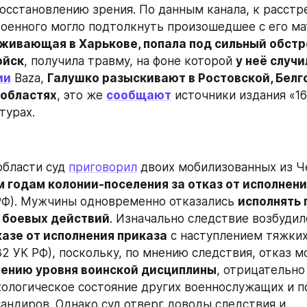
осстановлению зрения. По данным канала, к расстре
живающая в Харькове, попала под сильный обстре
ойск
, получила травму, на фоне которой 
у неё случи
ии
 Baza, 
Галушко разыскивают в Ростовской, Белго
областях
, это же 
сообщают
 источники издания «161
турах.
области суд 
приговорил
 двоих мобилизованных из Ч
м годам колонии-поселения за отказ от исполнени
К РФ). Мужчины одновременно отказались 
исполнять 
у боевых действий
казе от исполнения приказа
 с наступлением тяжких
жению уровня воинской дисциплины
, отрицательно 
ологическое состояние других военнослужащих и п
андиров. Однако суд отверг доводы следствия и 