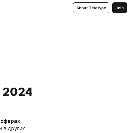
About Teletype
Join
я 2024
сферах, 
 в других 