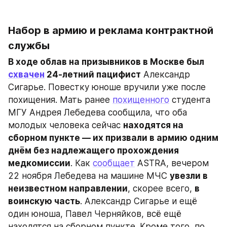
Набор в армию и реклама контрактной 
службы
В ходе облав на призывников в Москве был 
схвачен
 24-летний пацифист
 Александр 
Сигарье. Повестку юноше вручили уже после 
похищения. Мать ранее 
похищенного
 студента 
МГУ Андрея Лебедева сообщила, что оба 
молодых человека сейчас 
находятся на 
сборном пункте — их призвали в армию одним 
днём без надлежащего прохождения 
медкомиссии
. Как 
сообщает
 ASTRA, вечером 
22 ноября Лебедева на машине МЧС 
увезли в 
неизвестном направлении
, скорее всего, 
в 
воинскую часть
. Александр Сигарье и ещё 
один юноша, Павел Черняйков, всё ещё 
находятся на сборном пункте. Кроме того, по 