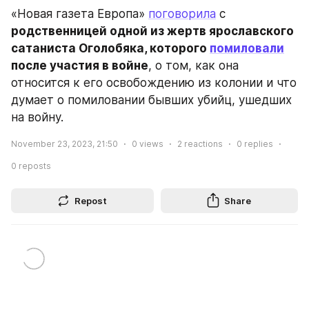
«Новая газета Европа» 
поговорила
 с 
родственницей одной из жертв ярославского 
сатаниста Оголобяка, которого 
помиловали
после участия в войне
, о том, как она 
относится к его освобождению из колонии и что 
думает о помиловании бывших убийц, ушедших 
на войну.
November 23, 2023, 21:50
0
views
2
reactions
0
replies
0
reposts
Repost
Share