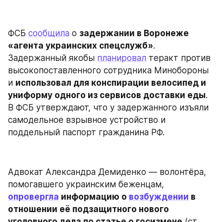
ФСБ 
сообщила
 о 
задержании в Воронеже 
«агента украинских спецслужб»
. 
Задержанный якобы 
планировал
 теракт против 
высокопоставленного сотрудника Минобороны 
и 
использовал для конспирации велосипед и 
униформу одного из сервисов доставки еды
. 
В ФСБ утверждают, что у задержанного изъяли 
самодельное взрывное устройство и 
поддельный паспорт гражданина РФ.
Адвокат Александра Демиденко — волонтёра, 
помогавшего украинским беженцам, 
опровергла
 информацию о 
возбуждении
 в 
отношении её подзащитного нового 
уголовного дела по статье о госизмене
 (ст. 