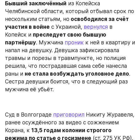
Бывший заключённый
 из Копейска 
Челябинской области, который отбывал срок по 
нескольким статьям, но
 освободился за счёт 
участия в войне
 с Украиной, 
вернулся
 в 
Копейск и 
преследует свою бывшую 
партнёршу
. Мужчина 
проник
 к ней в квартиру и 
напал на девушку. Девушка зафиксировала 
травмы и порезы в травмпункте, но полиция 
решила, что пострадавшая сама себе нанесла 
раны и 
не стала возбуждать уголовное дело
. 
Сестра девушки боится, что в следующий раз 
мужчина её убьёт.
Суд в Волгограде 
приговорил
 Никиту Журавеля, 
ранее осуждённого за видео с сожжением 
Корана, к 
13,5 годам колонии строгого 
режима по статье о госизмене
 (ст. 275 УК РФ). 