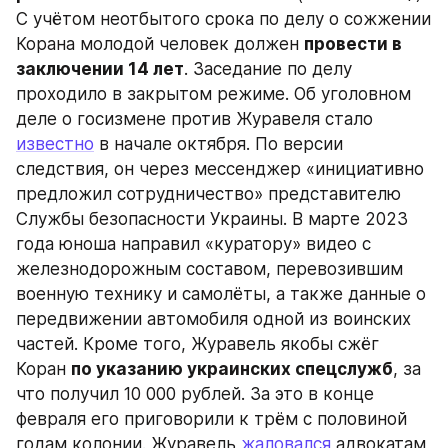
С учётом неотбытого срока по делу о сожжении 
Корана молодой человек должен 
провести в 
заключении 14 лет
. Заседание по делу 
проходило в закрытом режиме. Об уголовном 
деле о госизмене против Журавеля стало 
известно
 в начале октября. По версии 
следствия, он через мессенджер «инициативно 
предложил сотрудничество» представителю 
Службы безопасности Украины. В марте 2023 
года юноша направил «куратору» видео с 
железнодорожным составом, перевозившим 
военную технику и самолёты, а также данные о 
передвижении автомобиля одной из воинских 
частей. Кроме того, Журавель якобы сжёг 
Коран 
по указанию украинских спецслужб
, за 
что получил 10 000 рублей. За это в конце 
февраля его приговорили к трём с половиной 
годам колонии. Журавель 
жаловался
 адвокатам 