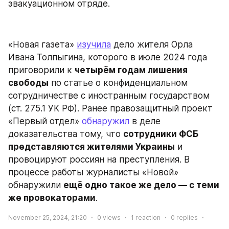
эвакуационном отряде.
«Новая газета» 
изучила
 дело жителя Орла 
Ивана Толпыгина, которого в июле 2024 года 
приговорили к 
четырём годам лишения 
свободы
 по статье о конфиденциальном 
сотрудничестве с иностранным государством 
(ст. 275.1 УК РФ). Ранее правозащитный проект 
«Первый отдел» 
обнаружил
 в деле 
доказательства тому, что 
сотрудники ФСБ 
представляются жителями Украины
 и 
провоцируют россиян на преступления. В 
процессе работы журналисты «Новой» 
обнаружили 
ещё одно такое же дело — с теми 
же провокаторами
.
November 25, 2024, 21:20
0
views
1
reaction
0
replies