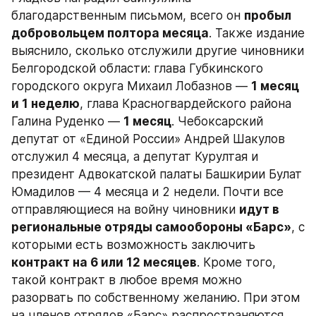
благодарственным письмом, всего он 
пробыл 
добровольцем полтора месяца
. Также издание 
выяснило, сколько отслужили другие чиновники 
Белгородской области: глава Губкинского 
городского округа Михаил Лобазнов — 
1 месяц 
и 1 неделю
, глава Красногвардейского района 
Галина Руденко — 
1 месяц
. Чебоксарский 
депутат от «Единой России» Андрей Шакулов 
отслужил 4 месяца, а депутат Курултая и 
президент Адвокатской палаты Башкирии Булат 
Юмадилов — 4 месяца и 2 недели. Почти все 
отправляющиеся на войну чиновники 
идут в 
региональные отряды самообороны «Барс»
, с 
которыми есть возможность заключить 
контракт на 6 или 12 месяцев
. Кроме того, 
такой контракт в любое время можно 
разорвать по собственному желанию. При этом 
на членов отрядов «Барс» распространяются 