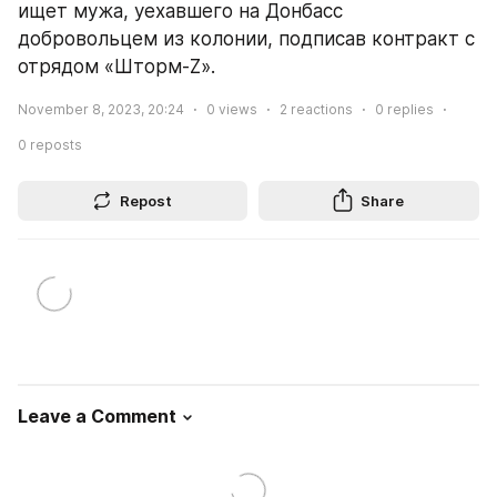
ищет мужа, уехавшего на Донбасс 
добровольцем из колонии, подписав контракт с 
отрядом «Шторм-Z».
November 8, 2023, 20:24
0
views
2
reactions
0
replies
0
reposts
Repost
Share
Leave a Comment