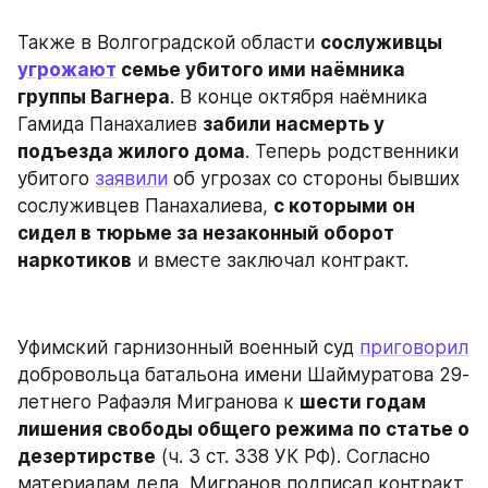
Также в Волгоградской области 
сослуживцы 
угрожают
 семье убитого ими наёмника 
группы Вагнера
. В конце октября наёмника 
Гамида Панахалиев 
забили насмерть у 
подъезда жилого дома
. Теперь родственники 
убитого 
заявили
 об угрозах со стороны бывших 
сослуживцев Панахалиева, 
с которыми он 
сидел в тюрьме за незаконный оборот 
наркотиков
 и вместе заключал контракт.
Уфимский гарнизонный военный суд 
приговорил
добровольца батальона имени Шаймуратова 29-
летнего Рафаэля Мигранова к 
шести годам 
лишения свободы общего режима по статье о 
дезертирстве
 (ч. 3 ст. 338 УК РФ). Согласно 
материалам дела, Мигранов подписал контракт 