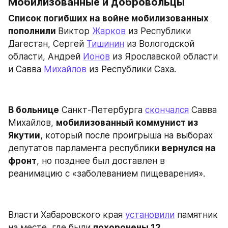
Мобилизованные и добровольцы 
Список погибших на войне мобилизованных 
пополнили 
Виктор 
Жарков
 из Республики 
Дагестан, Сергей 
Тишинин
 из Вологодской 
области, Андрей 
Ионов
 из Ярославской области 
и Савва 
Михайлов
 из Республики Саха.
В больнице
 Санкт-Петербурга 
скончался
 Савва 
Михайлов, 
мобилизованный коммунист из 
Якутии
, который после проигрыша на выборах 
депутатов парламента республики 
вернулся на 
фронт
, но позднее был доставлен в 
реанимацию с «заболеванием пищеварения». 
Власти Хабаровского края 
установили
 памятник 
на месте, где были 
похоронены 12 