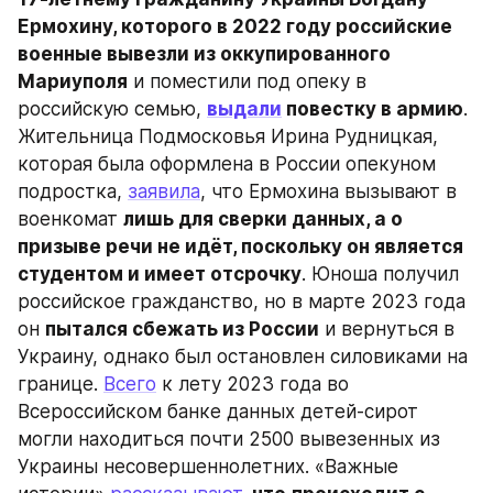
Ермохину, которого в 2022 году российские 
военные вывезли из оккупированного 
Мариуполя
 и поместили под опеку в 
российскую семью, 
выдали
 повестку в армию
. 
Жительница Подмосковья Ирина Рудницкая, 
которая была оформлена в России опекуном 
подростка, 
заявила
, что Ермохина вызывают в 
военкомат 
лишь для сверки данных, а о 
призыве речи не идёт, поскольку он является 
студентом и имеет отсрочку
. Юноша получил 
российское гражданство, но в марте 2023 года 
он 
пытался сбежать из России
 и вернуться в 
Украину, однако был остановлен силовиками на 
границе. 
Всего
 к лету 2023 года во 
Всероссийском банке данных детей-сирот 
могли находиться почти 2500 вывезенных из 
Украины несовершеннолетних. «Важные 