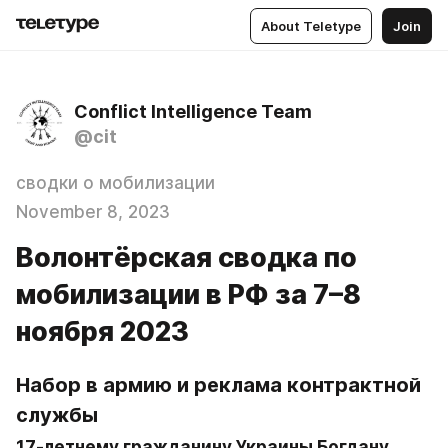
About Teletype
Join
Conflict Intelligence Team
@cit
сводки о мобилизации
November 8, 2023
Волонтёрская сводка по
мобилизации в РФ за 7–8
ноября 2023
Набор в армию и реклама контрактной 
службы
17-летнему гражданину Украины Богдану 