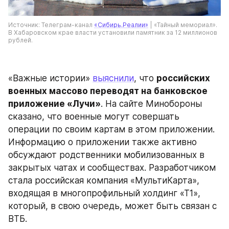
Источник: Телеграм-канал 
«Сибирь.Реалии»
 | «Тайный мемориал». 
В Хабаровском крае власти установили памятник за 12 миллионов 
рублей.
«Важные истории» 
выяснили
, что 
российских 
военных массово переводят на банковское 
приложение «Лучи»
. На сайте Минобороны 
сказано, что военные могут совершать 
операции по своим картам в этом приложении. 
Информацию о приложении также активно 
обсуждают родственники мобилизованных в 
закрытых чатах и сообществах. Разработчиком 
стала российская компания «МультиКарта», 
входящая в многопрофильный холдинг «Т1», 
который, в свою очередь, может быть связан с 
ВТБ.