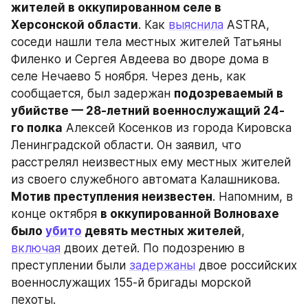
жителей в оккупированном селе в 
Херсонской области
. Как 
выяснила
 ASTRA, 
соседи нашли тела местных жителей Татьяны 
Филенко и Сергея Авдеева во дворе дома в 
селе Нечаево 5 ноября. Через день, как 
сообщается, был задержан 
подозреваемый в 
убийстве — 28-летний военнослужащий 24-
го полка
 Алексей Косенков из города Кировска 
Ленинградской области. Он заявил, что 
расстрелял неизвестных ему местных жителей 
из своего служебного автомата Калашникова. 
Мотив преступления неизвестен
. Напомним, в 
конце октября 
в оккупированной Волновахе 
было 
убито
 девять местных жителей
, 
включая
 двоих детей. По подозрению в 
преступлении были 
задержаны
 двое российских 
военнослужащих 155-й бригады морской 
пехоты.