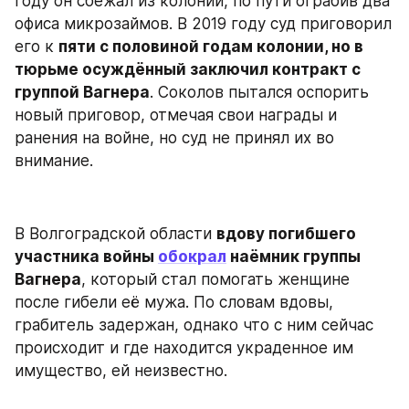
году он сбежал из колонии, по пути ограбив два 
офиса микрозаймов. В 2019 году суд приговорил 
его к 
пяти с половиной годам колонии, но в 
тюрьме осуждённый заключил контракт с 
группой Вагнера
. Соколов пытался оспорить 
новый приговор, отмечая свои награды и 
ранения на войне, но суд не принял их во 
внимание.
В Волгоградской области 
вдову погибшего 
участника войны 
обокрал
 наёмник группы 
Вагнера
, который стал помогать женщине 
после гибели её мужа. По словам вдовы, 
грабитель задержан, однако что с ним сейчас 
происходит и где находится украденное им 
имущество, ей неизвестно.