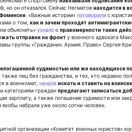
военкомате спортсмену 
навязывали подписание ко
, но он отказался. Сейчас Негматов 
находится в во
-Фоминске
. «Важные истории» 
поговорили
 с юристам
ами о том, 
как и зачем проходят антимигрантск
м объяснить» 
узнало
 о 
правомерности таких дейст
ежать отправки на фронт
 у военного адвоката Макс
лавы группы «Гражданин. Армия. Право» Сергея Кри
непогашенной судимостью или же находящихся по
а также лиц без гражданства, и тех, кто недавно пол
ся в военкомат, 
начали
искать и ставить на воинск
м категориям граждан 
предлагают записаться доб
щая зарплату, а также погашение судимости или закр
 якобы набрали уже около сотни человек.
итной организации «Комитет военных юристов» юри