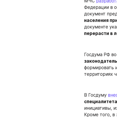
МЧС 
разработ
Федерации в о
документ пред
населения пр
перерасти в 
Госдума РФ во
законодатель
формировать и
территориях ч
В Госдуму 
вне
специалитета
инициативы, и