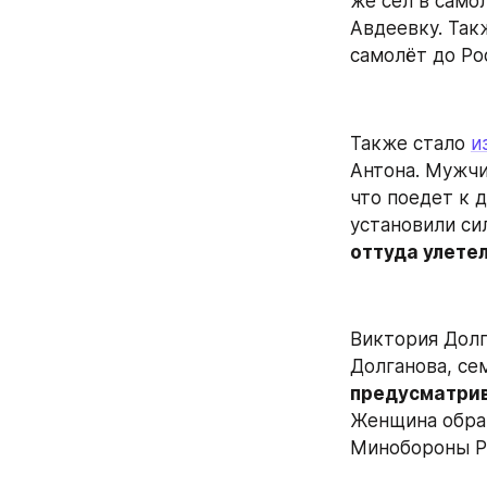
же сел в самол
Авдеевку. Так
самолёт до Ро
Также стало 
и
Антона. Мужчи
что поедет к д
установили си
оттуда улетел
Виктория Долг
Долганова, се
предусматрив
Женщина обращ
Минобороны РФ