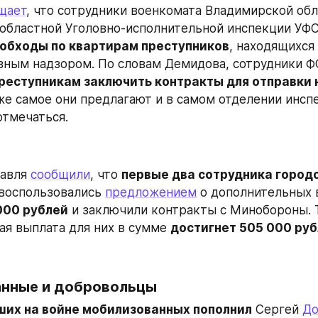
щает
, что сотрудники военкомата Владимирской обл
областной Уголовно-исполнительной инспекции УФС
обходы по квартирам преступников
, находящихся 
реступникам заключить контракты для отправки на
 же самое они предлагают и в самом отделении инспе
отмечаться.
авля 
сообщили
, что 
первые два сотрудника городс
 воспользовались 
предложением
 о дополнительных 
000 рублей
 и заключили контракты с Минобороны. 
я выплата для них в сумме 
достигнет 505 000 ру
нные и добровольцы 
ших на войне мобилизованных пополнил
 Сергей 
До