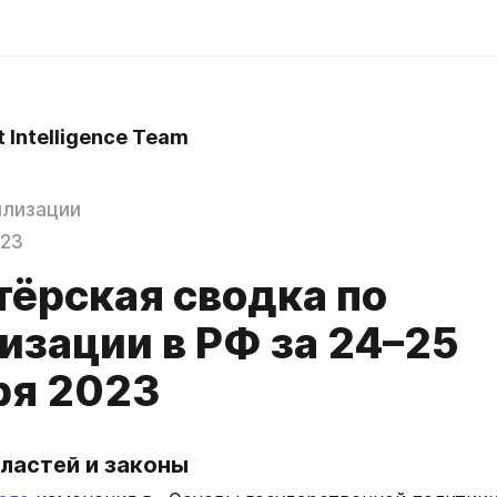
t Intelligence Team
илизации
023
тёрская сводка по
изации в РФ за 24–25
ря 2023
ластей и законы