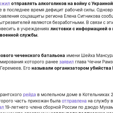
ожил
отправлять алкоголиков на войну с Украиной
в последнее время дефицит рабочей силы. Одновре
равления соцзащиты региона Елена Ситникова сообщ
ытрезвителей являются безработными. В связи с эти
весить в учреждениях 
листовки с информацией о 
 военной службы
.
ового чеченского батальона
 имени Шейха Мансура,
мирования которого ранее 
заявил
 Геремеев. Его 
называли организатором убийства 
рантского 
рейда
 в молельном доме в Котельниках 20
торого часть прихожан была 
отправлена
 на службу 
ал 
19-летнего члена сборной России по дзюдо Мухам