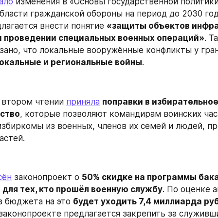
ало
 изменения в «Основы государственной политики 
бласти гражданской обороны на период ‎до 2030 года
лагается внести понятие 
«защиты объектов инфра
и проведении специальных военных операций»
. Т
локальные и региональные войны
.
 втором чтении 
приняла
поправки в избирательное
ство
, которые позволяют командирам воинских час
збиркомы из военных, членов их семей и людей, п
астей.
сён
 законопроект о 
50% скидке на программы бака
 для тех, кто прошёл военную службу
. По оценке а
з бюджета на это 
будет уходить 7,4 миллиарда руб