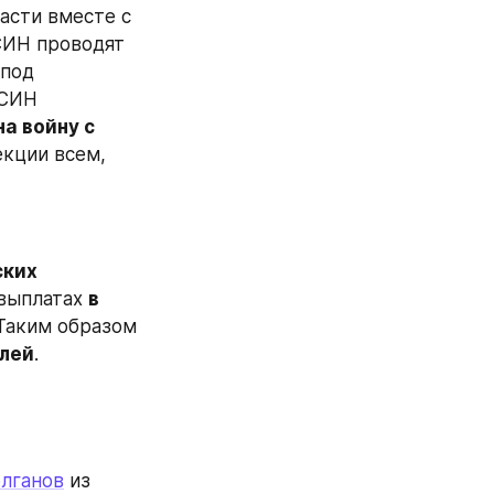
асти вместе с 
ИН проводят 
под 
административным надзором. По словам Демидова, сотрудники ФСИН 
 войну с 
кции всем, 
ких 
выплатах 
в 
Таким образом 
блей
.
лганов
 из 