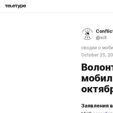
Conflic
@cit
сводки о моб
October 25, 2
Волон
мобил
октяб
Заявления в