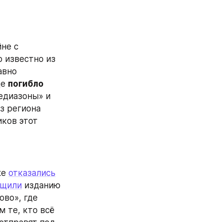
не с 
 известно из 
вно 
е 
погибло 
едиазоны» и 
з региона 
ков этот 
е 
отказались
бщили
 изданию 
во», где 
м те, кто всё 