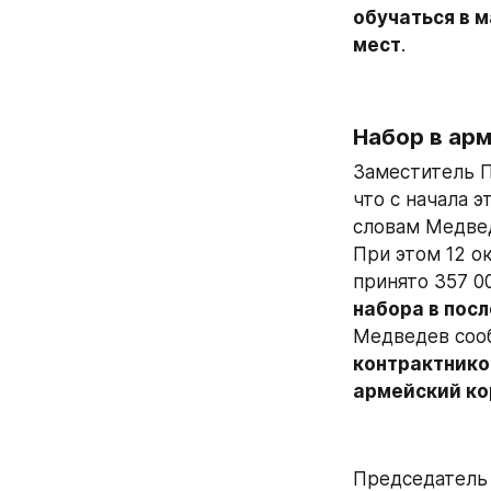
обучаться в 
мест
.
Набор в ар
Заместитель 
что с начала э
словам Медвед
При этом 12 о
принято 357 0
набора в пос
Медведев сооб
контрактнико
армейский кор
Председатель 