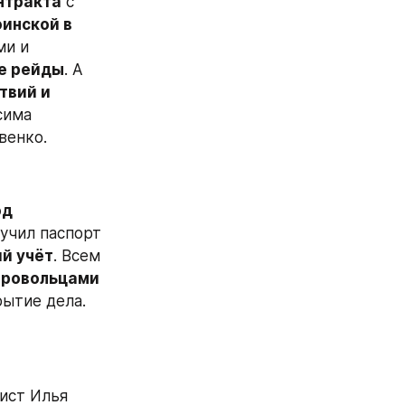
нтракта
 с 
инской в 
и и 
ие рейды
. А 
вий и 
има 
венко.
д 
учил паспорт 
ий учёт
. Всем 
ровольцами 
ытие дела. 
ст Илья 