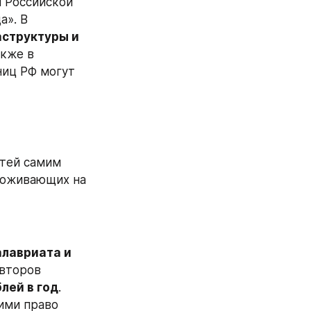
‎Российской 
». В 
структуры и 
акже в 
документе указано, что локальные вооружённые конфликты у границ РФ могут 
 
тей самим 
роживающих на 
лавриата и 
второв 
лей в год
. 
Кроме того, в законопроекте предлагается закрепить за служившими право 