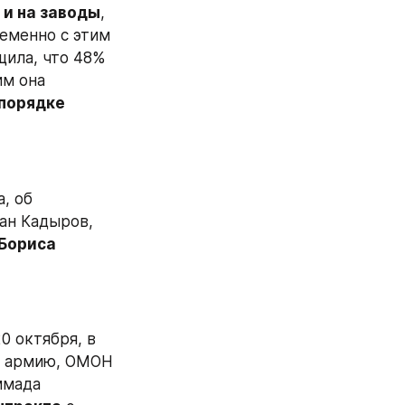
 и на заводы
, 
менно с этим 
ила, что 48% 
м она 
порядке 
 об 
 глава Чечни Рамзан Кадыров, 
Бориса 
 октября, в 
в армию, ОМОН 
мада 