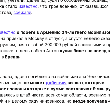
ёт, улетели. Далее их, судя по сообщениям родных, 
же стало 
известно
, что трое военных, отказавшихся 
стова, 
сбежали
.
звестно
о побеге в Армению 24-летнего мобилизо
на приехал в Москву в отпуск, а спустя неделю сказ
рузьям, взял с собой 300 000 рублей наличными и пр
ловики, в день побега Антон 
купил билет на поезд в
 в Ереван
.
анова, вдова погибшего на войне жителя Челябинска
мь месяцев 
не может 
добиться
 выплат, которые 
ает закон и которые в сумме составляют 9 млн р
алась в штаб части, военкомат области, военную п
 и к целому ряду чиновников, но 
везде получала 