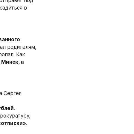
отправят под 
садиться в 
ванного
ал родителям, 
опал. Как 
 Минск, а 
 Сергея 
ублей
. 
рокуратуру, 
«отписки»
.