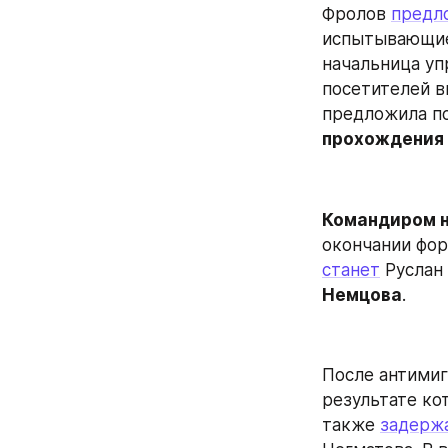
Фролов 
предл
испытывающие 
начальница уп
посетителей в
предложила по
прохождения
Командиром н
окончании фор
станет
 Руслан
Немцова
.
После антимиг
результате ко
также 
задерж