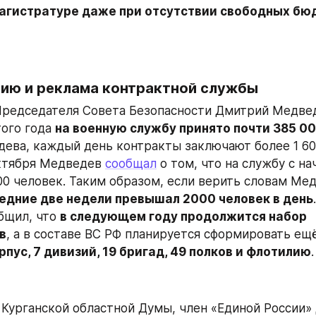
магистратуре даже при отсутствии свободных бю
мию и реклама контрактной службы
Председателя Совета Безопасности Дмитрий Медве
того года 
на военную службу принято почти 385 0
ева, каждый день контракты заключают более 1 600
ктября Медведев 
сообщал
 о том, что на службу с на
00 человек. Таким образом, если верить словам Мед
ледние две недели превышал 2000 человек в день
щил, что 
в следующем году продолжится набор 
в
, а в составе ВС РФ планируется сформировать ещё
пус, 7 дивизий, 19 бригад, 49 полков и флотилию
.
Курганской областной Думы, член «Единой России» 