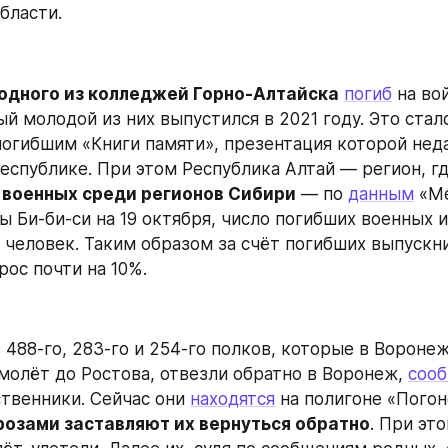
бласти.
 одного из колледжей Горно-Алтайска
погиб
 на вой
й молодой из них выпустился в 2021 году. Это стало
огибшим «Книги памяти», презентация которой неда
республике. При этом Республика Алтай — регион, гд
 военных среди регионов Сибири
 — по 
данным
 «М
 Би-би-си на 19 октября, число погибших военных и
1 человек. Таким образом за счёт погибших выпускни
рос почти на 10%.
 488-го, 283-го и 254-го полков, которые в Воронеж
амолёт до Ростова, отвезли обратно в Воронеж, 
соо
твенники. Сейчас они 
находятся
 на полигоне «Погоно
розами заставляют их вернуться обратно
. При это