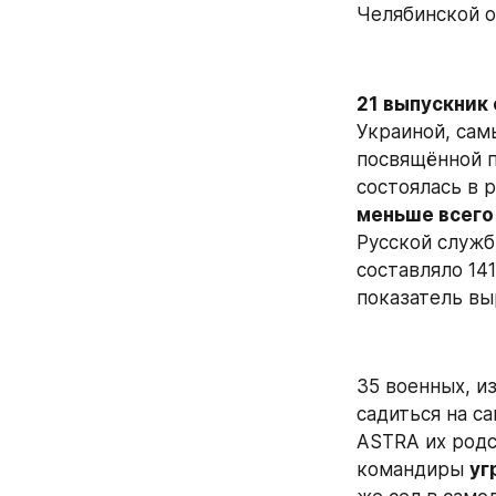
Челябинской о
21 выпускник
Украиной, самы
посвящённой п
состоялась в 
меньше всего
Русской службы
составляло 14
показатель вы
35 военных, из
садиться на с
ASTRA их родс
командиры 
уг