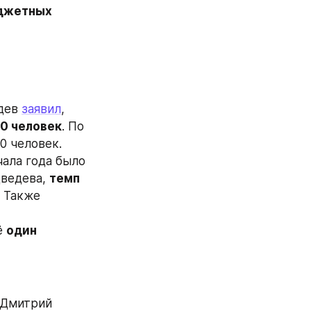
джетных 
дев 
заявил
, 
00 человек
. По 
 человек. 
чала года было 
ведева, 
темп 
. Также 
 
один 
Дмитрий 