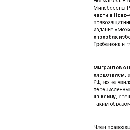
Негматова. В 
Минобороны РФ
части в Ново
правозащитник
издание «Може
способах изб
Гребенюка и г
Мигрантов с 
следствием
, 
РФ, но не явил
перечисленны
на войну
, обе
Таким образом
Член правозащ