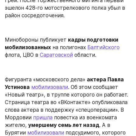
Грей. После торжественного митинга первый 
эшелон 428-го мотострелкового полка убыл в 
район сосредоточения.
Минобороны публикует 
кадры подготовки 
мобилизованных
 на полигонах 
Балтийского
флота, ЦВО в 
Саратовской
 области.
Фигуранта «московского дела» 
актера Павла 
Устинова
мобилизовали
. Об этом сообщает 
«Новый театр», в труппе которого он работает. 
Страница театра во «ВКонтакте» опубликовала 
слова актера в поддержку «спецоперации». В 
Мордовии 
пришла
 повестка из военкомата 
жителю, 
умершему семь лет назад
. А в 
Бурятии 
мобилизовали
 подсудимого, которого 