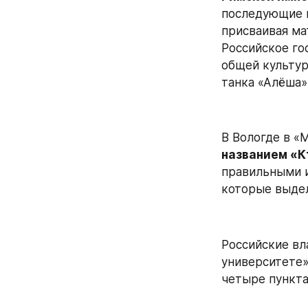
последующие к
присваивая ма
Российское го
общей культур
танка «Алёша»
В Вологде в «
названием «К
правильными и
которые выдел
Российские вл
университете»
четыре пункта