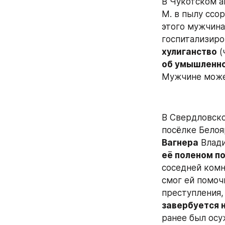
В Чукотском а
М. в пылу ссор
этого мужчина
госпитализиро
хулиганство
 
об умышленно
Мужчине може
В Свердловско
посёлке Белоя
Вагнера
 Влад
её поленом по
соседней комн
смог ей помоч
преступления,
завербуется 
ранее был осуж