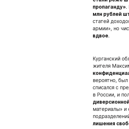
пропаганду»
.
млн рублей ш
статей доходо
армии», но чи
вдвое
.
Курганский об
жителя Максим
конфиденциал
вероятно, был
списался с пр
в России, и по
диверсионной
материалы» и 
подразделений
лишения сво