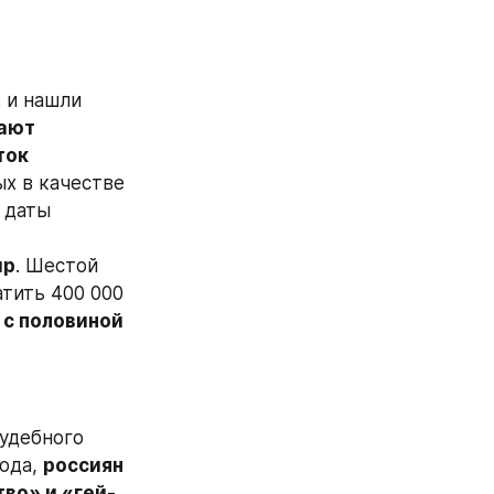
 и нашли 
ают 
ок 
х в качестве 
 даты 
ир
. Шестой 
тить 400 000 
 с половиной 
удебного 
ода, 
россиян 
во» и «гей-