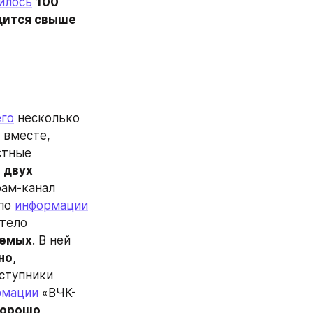
илось
100 
дится свыше 
го
 несколько 
 вместе, 
тные 
 двух 
ам-канал 
по 
информации
тело 
аемых
. В ней 
о, 
ступники 
рмации
 «ВЧК-
орошо 