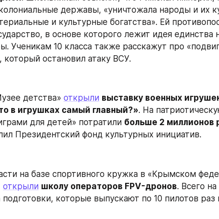
олониальные державы, «уничтожала народы и их ку
териальные и культурные богатства». Ей противопос
сударство, в основе которого лежит идея единства н
ы. Ученикам 10 класса также расскажут про «подвиг
, который остановил атаку ВСУ.
Музее детства» 
открыли
выставку военных игрушек
то в игрушках самый главный?»
. На патриотическу
грами для детей» потратили 
больше 2 миллионов 
ил Президентский фонд культурных инициатив.
асти на базе спортивного кружка в «Крымском феде
 
открыли
школу операторов FPV-дронов
. Всего на
 подготовки, которые выпускают по 10 пилотов раз 