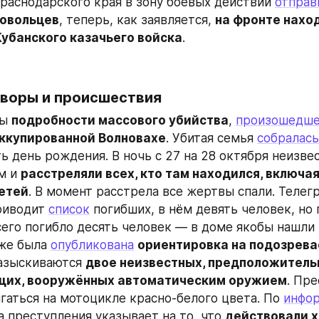
Краснодарского края в зону боевых действий 
отправ
овольцев
, теперь, как заявляется, 
на фронте нахо
Кубанского казачьего войска
.
оворы и происшествия
ы 
подробности массового убийства
, 
произошедше
оккупированной Волновахе
. Убитая семья 
собралась
ь день рождения. В ночь с 27 на 28 октября неизвес
м и 
расстреляли всех, кто там находился, включая
етей
. В момент расстрела все жертвы спали. Телегр
риводит 
список
 погибших, в нём девять человек, но 
сего погибло десять человек — в доме якобы нашли 
же была 
опубликована
ориентировка на подозрев
разыскиваются 
двое неизвестных, предположительн
щих, вооружённых автоматическим оружием
. Пре
гаться на мотоцикле красно-белого цвета. По 
инфо
а преступления указывает на то, что 
действовали х