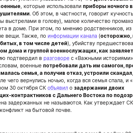
военные
, которые использовали 
приборы ночного в
лушителями
. Об этом, в частности, говорит кучност
ты выстрелами в голову), малое количество промахов
ета в доме. При этом, по мнению родственников, из 
е вещи. Также, по 
информации
канала
 (
осторожно, 
битых, в том числе детей
), убийству предшествова
ом дома и группой военнослужащих, как заявляет
ию подтвердил в 
разговоре
 с «Важными историями»
 словам, военные 
потребовали дать им самогон, пр
малась семья, а получив отказ, устроили скандал,
сле чего вернулись ночью, когда вся семья спала, и «
ром 30 октября СК 
объявил
 о 
задержании двоих 
их-контрактников с Дальнего Востока по подозр
ена задержанных не называются. Как утверждает СК
 конфликт на бытовой почве.