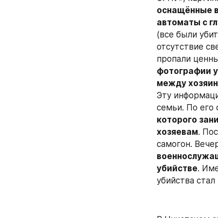
оснащённые 
автоматы с г
(все были уби
отсутствие св
пропали ценны
фотографии у
между хозяин
Эту информац
семьи. По его
которого зани
хозяевам
. По
самогон. Вече
военнослужащ
убийстве
. Им
убийства стал