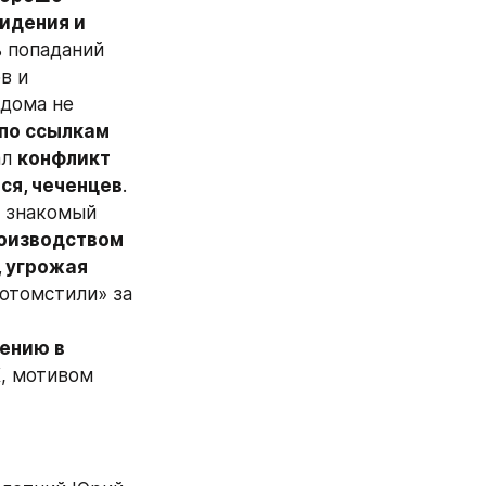
идения и 
ь попаданий 
 и 
дома не 
по ссылкам 
л 
конфликт 
ся, чеченцев
. 
 знакомый 
оизводством 
 угрожая 
отомстили» за 
ению в 
, мотивом 