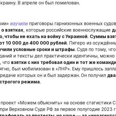
Украину. В апреле он был помилован.
рии» 
изучили
 приговоры гарнизонных военных судов
 о взятках
, которые российские военнослужащие 
д
 чтобы не ехать на войну с Украиной
. 
Суммы взят
от 10 000 до 400 000 рублей
. Пятеро из осуждённы
учили условные сроки и штрафы
. Судя по тому, что
даний и тексты дел практически идентичны, можно 
 что 
взятки с них требовал один и тот же команд
ятно, был мобилизован в «ЛНР». Ему пришлось запла
ередаче которых он и был задержан. Он получил 
два
 строгого режима
.
 проект «Можем объяснить» на основе статистики С
при Верховном Суде РФ за первое полугодие 2023 г
трафовать за протесты, но чаще — за «иноагентст