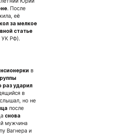
-летний Юрий 
ене
. После 
ила, её 
кол за мелкое 
вной статье 
5 УК РФ). 
енсионерки
 в 
руппы 
 раз ударил 
дящийся в 
лышал, но не 
яца
 после 
а 
снова 
ий мужчина 
у Вагнера и 