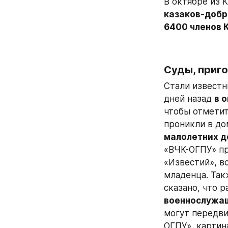
В октябре из 
казаков-добр
6400 членов 
Суды, приг
Стали известн
дней назад 
в 
чтобы отметит
проникли в до
малолетних д
«ВЧК-ОГПУ» п
«Известий», в
младенца. Так
сказано, что 
военнослужа
могут передви
ОГПУ», картин