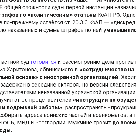
 В общей сложности суды первой инстанции назначи
трафов по «политическим» статьям
 КоАП РФ. Одно
в по-прежнему остаётся ст. 20.3.3 КоАП — «дискред
сло наказанных и сумма штрафов по ней 
уменьшилис
ластной суд 
готовится
 к рассмотрению дела против 
а Харитонова, обвиняемого в 
«сотрудничестве на 
ьной основе» с иностранной организацией
. Харит
 задержан в середине октября. По версии следствия,
едставителями неназванной украинской организации
лучил от её представителей 
«инструкции по осуще
 и подрывной работы»
: распространять «проукраи
собирать адреса воинских частей и военкоматов, а т
 ФСБ, МВД и Росгвардии. Мужчине грозит 
до восьм
боды
.