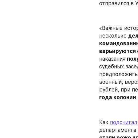
отправился в 
«Важные исто
несколько 
дел
командованию,
варьируются 
наказания 
пол
судебных засе
предположить,
военный, веро
рублей, при п
года колонии
Как 
подсчитал
департамента 
стали реже ш