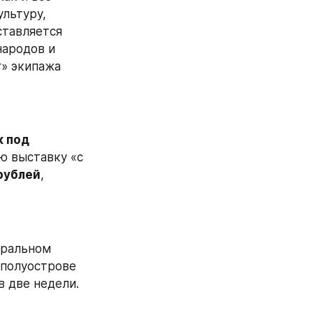
льтуру, 
тавляется 
ародов и 
» экипажа 
 под 
ю выставку «с 
рублей
, 
ральном 
 полуострове 
в две недели.