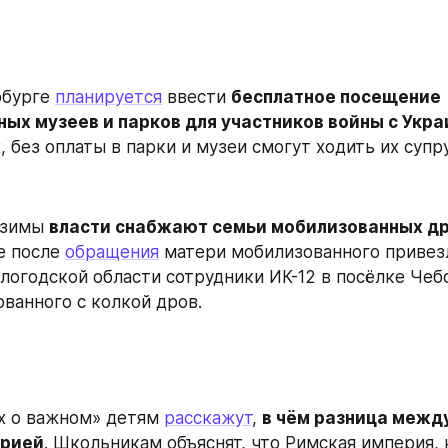
бурге 
планируется
 ввести 
бесплатное посещение 
ных музеев и парков для участников войны с Укр
 без оплаты в парки и музеи смогут ходить их супру
 зимы 
власти снабжают семьи мобилизованных д
 после 
обращения
 матери мобилизованного привезл
ологодской области сотрудники ИК-12 в посёлке Чеб
ванного с колкой дров.
х о важном» детям 
расскажут
, 
в чём разница между
ерией
. Школьникам объяснят, что Римская империя, к