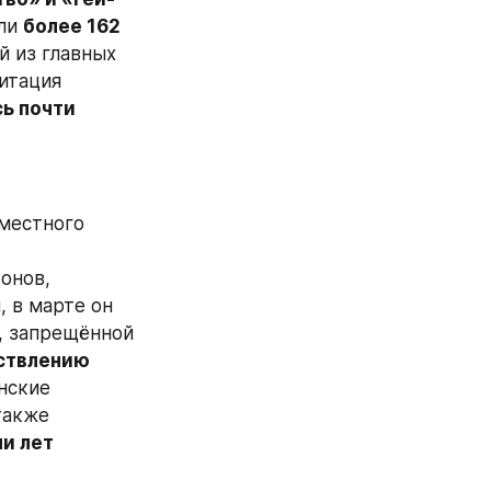
ли 
более 162 
й из главных 
итация 
ь почти 
местного 
онов, 
 в марте он 
, запрещённой 
ствлению 
нские 
акже 
и лет 