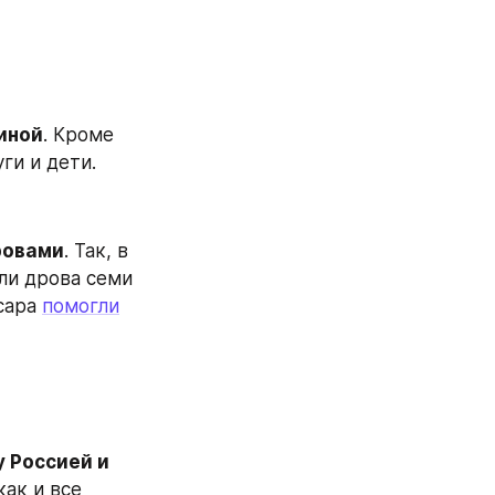
аиной
. Кроме 
ги и дети.
ровами
. Так, в 
и дрова семи 
сара 
помогли
 Россией и 
ак и все 