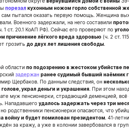
втономном округе 
вернувшийся домой с войны
 39
ы 
порезал
 кухонным ножом горло собственной ж
 сам пытался оказать первую помощь. Женщина выж
вали. Военного задержали, на него составили 
прото
(ч. 1 ст. 20.1 КоАП РФ). Сейчас его проверяют по 
уголо
м причинение лёгкого вреда здоровью
 (ч. 2 ст. 11
т грозить 
до двух лет лишения свободы
.
й области 
по подозрению в жестоком убийстве п
рский 
задержан
ранее судимый бывший наёмник г
имир Щербаков. По данным следствия, он 
несколько
 голове, украл деньги и украшения
. При этом нахо
ате муж пенсионерки, страдающий деменцией, всё с
ь. Нападавшего 
удалось задержать через три мес
 но родственники пенсионерки опасаются, что убийц
на войну и будет помилован президентом
. 41-летн
дён за кражу, а уже в колонии завербовался в групп