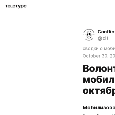
Conflic
@cit
сводки о моб
October 30, 2
Волон
мобил
октяб
Мобилизова