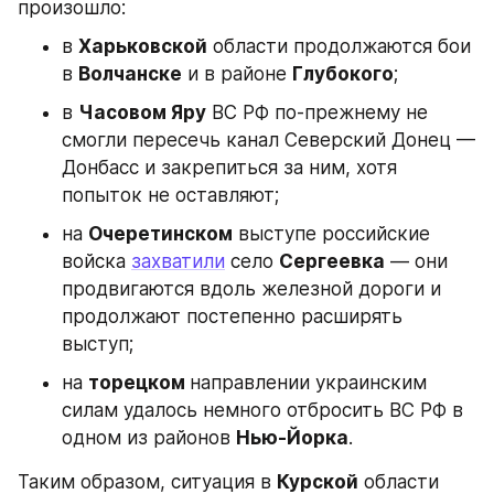
произошло:
в 
Харьковской
 области продолжаются бои 
в 
Волчанске
 и в районе 
Глубокого
;
в 
Часовом Яру
 ВС РФ по-прежнему не 
смогли пересечь канал Северский Донец — 
Донбасс и закрепиться за ним, хотя 
попыток не оставляют;
на 
Очеретинском
 выступе российские 
войска 
захватили
 село 
Сергеевка
 — они 
продвигаются вдоль железной дороги и 
продолжают постепенно расширять 
выступ;
на 
торецком 
направлении украинским 
силам удалось немного отбросить ВС РФ в 
одном из районов 
Нью-Йорка
.
Таким образом, ситуация в 
Курской
 области 