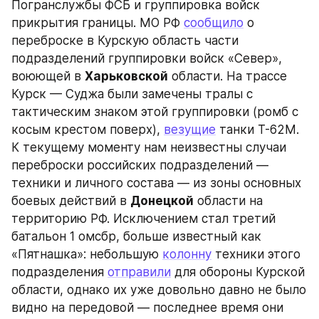
Погранслужбы ФСБ и группировка войск 
прикрытия границы. МО РФ 
сообщило
 о 
переброске в Курскую область части 
подразделений группировки войск «Север», 
воюющей в 
Харьковской
 области. На трассе 
Курск — Суджа были замечены тралы с 
тактическим знаком этой группировки (ромб с 
косым крестом поверх), 
везущие
 танки Т-62М. 
К текущему моменту нам неизвестны случаи 
переброски российских подразделений — 
техники и личного состава — из зоны основных 
боевых действий в 
Донецкой
 области на 
территорию РФ. Исключением стал третий 
батальон 1 омсбр, больше известный как 
«Пятнашка»: небольшую 
колонну
 техники этого 
подразделения 
отправили
 для обороны Курской 
области, однако их уже довольно давно не было 
видно на передовой — последнее время они 