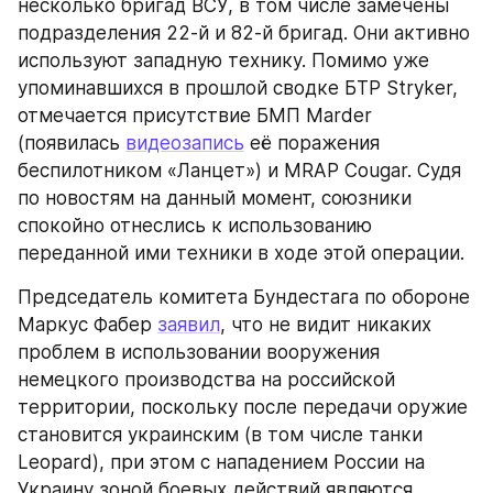
несколько бригад ВСУ, в том числе замечены 
подразделения 22-й и 82-й бригад. Они активно 
используют западную технику. Помимо уже 
упоминавшихся в прошлой сводке БТР Stryker, 
отмечается присутствие БМП Marder 
(появилась 
видеозапись
 её поражения 
беспилотником «Ланцет») и MRAP Сougar. Судя 
по новостям на данный момент, союзники 
спокойно отнеслись к использованию 
переданной ими техники в ходе этой операции.
Председатель комитета Бундестага по обороне 
Маркус Фабер 
заявил
, что не видит никаких 
проблем в использовании вооружения 
немецкого производства на российской 
территории, поскольку после передачи оружие 
становится украинским (в том числе танки 
Leopard), при этом с нападением России на 
Украину зоной боевых действий являются 