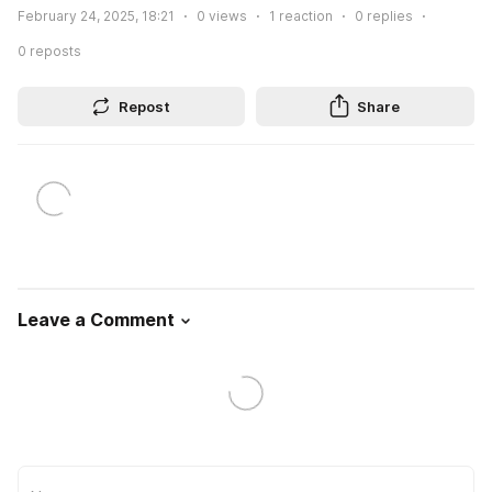
February 24, 2025, 18:21
0
views
1
reaction
0
replies
0
reposts
Repost
Share
Leave a Comment