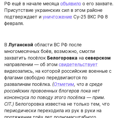
РФ ещё в начале месяца 
объявило
 о его захвате. 
Присутствие украинских сил в этом районе 
подтверждает и 
уничтожение
 Су-25 ВКС РФ 8 
февраля.
В 
Луганской
 области ВС РФ после 
многомесячных боёв, возможно, смогли 
захватить посёлок 
Белогоровка
 на 
северском
направлении — об этом 
свидетельствует
видеозапись, на которой российские военные с 
флагами свободно передвигаются по 
развалинам посёлка. 
(
Отметим
, что в среде 
российских провоенных блогеров пока нет 
консенсуса по поводу этого посёлка — прим. 
CIT.)
 Белогоровка известна не только тем, что 
периодически переходила из рук в руки на 
протяжении трёх лет полномасштабного 