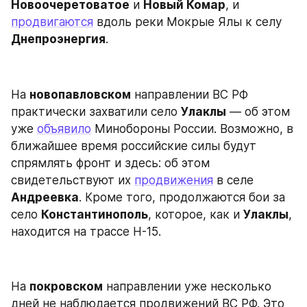
Новоочеретоватое
 и 
Новый Комар
, и 
продвигаются
 вдоль реки Мокрые Ялы к селу 
Днепроэнергия
.
На 
новопавловском
 направлении ВС РФ 
практически захватили село 
Улаклы
 — об этом 
уже 
объявило
 Минобороны России. Возможно, в 
ближайшее время российские силы будут 
спрямлять фронт и здесь: об этом 
свидетельствуют их 
продвижения
 в селе 
Андреевка
. Кроме того, продолжаются бои за 
село 
Константинополь
, которое, как и 
Улаклы
, 
находится на трассе Н-15.
На 
покровском
 направлении уже несколько 
дней не наблюдается продвижений ВС РФ. Это 