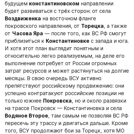
будущем 
константиновском
 направлении 
будет развиваться с трёх сторон: от села 
Воздвиженка
 на восточном фланге 
покровского направления, от 
Торецка
, а также 
от 
Часова Яра
 — после того, как ВС РФ смогут 
приблизиться к 
Константиновке
 с запада и юга. 
И хотя этот план выглядит понятным и 
относительно легко реализуемым, на деле его 
выполнение потребует от России огромных 
затрат ресурсов и может растянуться на долгие 
месяцы. В свою очередь ВСУ активно 
препятствуют российскому продвижению: они 
успешно контратакуют российские позиции не 
только южнее 
Покровска
, но и около развязки 
на трассе Покровск — Константиновка и села 
Водяное Второе
, там самым не позволяя ВС РФ 
пересечь эту трассу и двигаться дальше. Кроме 
того, ВСУ продолжают бои за Торецк, хотя МО 