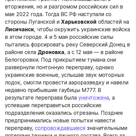
вторжения, но и разгромом российских сил в 
мае 2022 года. Тогда ВС РФ наступали со 
стороны Луганской и 
Харьковской
 областей на 
Лисичанск
, чтобы окружить украинские войска 
в этом городе. 4 и 5 мая российские силы 
пытались форсировать реку Северский Донец в 
районе села 
Дроновка
, а с 12 мая — в районе 
Белогоровки. Под прикрытием тумана они 
развернули понтонную переправу, однако 
украинские военные, услышав звук моторных 
лодок, смогли провести аэроразведку и навели 
недавно прибывшие гаубицы М777. В 
результате переправа была 
уничтожена
, а 
успевшие переправиться российские 
подразделения оказались отрезаны. Позднее 
предпринимались новые попытки навести 
переправу, 
сопровождавшиеся
 значительными 
потерями техники и личного состава. Всего за 