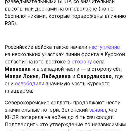
разведывательными БПЛА со значительной 
высоты или дронами на оптоволокне (но не 
беспилотниками, которые подвержены влиянию 
РЭБ).
Российские войска также начали 
наступление
на нескольких участках линии фронта в Курской 
области: на юго-востоке в 
сторону
 села 
Махновка
 и в западной части — в сторону сёл 
Малая Локня
, 
Лебедевка
 и 
Свердликово
, где 
они 
освободили
 значимую часть Курского 
плацдарма.
Северокорейские солдаты продолжают нести 
значительные потери. Зеленский 
заявил
, что 
КНДР потеряла на войне до 4 тысяч солдат. 
Подтвердить это утверждение по независимым 