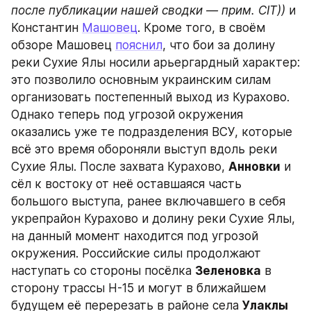
после публикации нашей сводки — прим. CIT))
 и 
Константин 
Машовец
. Кроме того, в своём 
обзоре Машовец 
пояснил
, что бои за долину 
реки Сухие Ялы носили арьергардный характер: 
это позволило основным украинским силам 
организовать постепенный выход из Курахово. 
Однако теперь под угрозой окружения 
оказались уже те подразделения ВСУ, которые 
всё это время обороняли выступ вдоль реки 
Сухие Ялы. После захвата Курахово, 
Анновки
 и 
сёл к востоку от неё оставшаяся часть 
большого выступа, ранее включавшего в себя 
укрепрайон Курахово и долину реки Сухие Ялы, 
на данный момент находится под угрозой 
окружения. Российские силы продолжают 
наступать со стороны посёлка 
Зеленовка
 в 
сторону трассы Н-15 и могут в ближайшем 
будущем её перерезать в районе села 
Улаклы