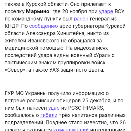
также в Курской области. Оно прилегает к 
посёлку 
Марьино
, где 20 ноября при 
ударе
 ВСУ 
по командному пункту был 
ранен
 генерал из 
КНДР. По 
сообщению
 врио губернатора Курской 
области Александра Хинштейна, никто из 
жителей Ивановского не обращался за 
медицинской помощью. На видеозаписях 
последствий удара видны военный «Урал» с 
тактическим знаком группировки войск 
«Север», а также УАЗ защитного цвета.
ГУР МО Украины получило информацию о 
встрече российских офицеров 25 декабря, и по 
ним был нанесён 
удар
 из РСЗО HIMARS, 
сообщалось о 
гибели
 трёх капитанов различных 
подразделений. Позднее стало известно, что 26 
декабря скончался 
командующий
 инженерными 