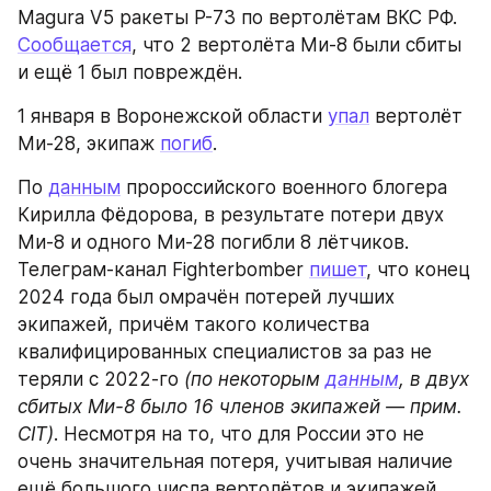
Magura V5 ракеты Р-73 по вертолётам ВКС РФ. 
Сообщается
, что 2 вертолёта Ми-8 были сбиты 
и ещё 1 был повреждён.
1 января в Воронежской области 
упал
 вертолёт 
Ми-28, экипаж 
погиб
.
По 
данным
 пророссийского военного блогера 
Кирилла Фёдорова, в результате потери двух 
Ми-8 и одного Ми-28 погибли 8 лётчиков. 
Телеграм-канал Fighterbomber 
пишет
, что конец 
2024 года был омрачён потерей лучших 
экипажей, причём такого количества 
квалифицированных специалистов за раз не 
теряли с 2022-го 
(по некоторым 
данным
, в двух 
сбитых Ми-8 было 16 членов экипажей — прим. 
CIT)
. Несмотря на то, что для России это не 
очень значительная потеря, учитывая наличие 
ещё большого числа вертолётов и экипажей, 