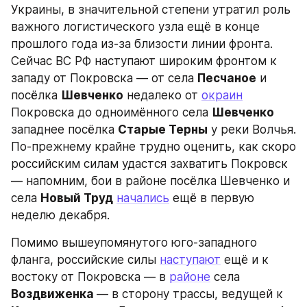
Украины, в значительной степени утратил роль 
важного логистического узла ещё в конце 
прошлого года из-за близости линии фронта. 
Сейчас ВС РФ наступают широким фронтом к 
западу от Покровска — от села 
Песчаное
 и 
посёлка 
Шевченко
 недалеко от 
окраин
Покровска до одноимённого села 
Шевченко
западнее посёлка 
Старые Терны
 у реки Волчья. 
По-прежнему крайне трудно оценить, как скоро 
российским силам удастся захватить Покровск 
— напомним, бои в районе посёлка Шевченко и 
села 
Новый Труд
начались
 ещё в первую 
неделю декабря.
Помимо вышеупомянутого юго-западного 
фланга, российские силы 
наступают
 ещё и к 
востоку от Покровска — в 
районе
 села 
Воздвиженка 
— в сторону трассы, ведущей к 