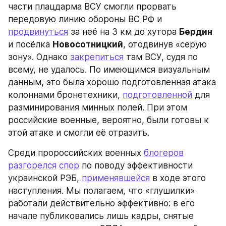
части плацдарма ВСУ смогли прорвать 
передовую линию обороны ВС РФ и 
продвинуться
 за неё на 3 км до хутора 
Бердин
и посёлка 
Новосотницкий
, отодвинув «серую 
зону». Однако 
закрепиться
 там ВСУ, судя по 
всему, не удалось. По имеющимся визуальным 
данным, это была хорошо подготовленная атака 
колоннами бронетехники, 
подготовленной
 для 
разминирования минных полей. При этом 
российские военные, вероятно, были готовы к 
этой атаке и смогли её отразить.
Среди пророссийских военных 
блогеров
разгорелся
спор
 по поводу эффективности 
украинской РЭБ, 
применявшейся
 в ходе этого 
наступления. Мы полагаем, что «глушилки» 
работали действительно эффективно: в его 
начале публиковались лишь кадры, снятые 