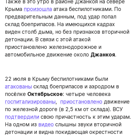
Также в это утро в районе Джанкоя на севере 
Крыма 
произошла
 атака беспилотниками. По 
предварительным данным, под удар попал 
склад боеприпасов. На имеющихся кадрах 
виден столб дыма, но без признаков вторичной 
детонации. В связи с этой атакой 
приостановлено железнодорожное и 
автомобильное движение около 
Джанкоя
.
22 июля в Крыму беспилотниками были 
атакованы
 склад боеприпасов и аэродром в 
посёлке 
Октябрьское
: четыре человека 
госпитализированы
,  
приостановлено
 движение 
по железной дороге (в 2,5 км от склада). ВСУ 
подтвердили
 свою причастность к этим ударам. 
На одном из 
видео
 слышны звуки вторичной 
детонации и видна покидающая окрестности 