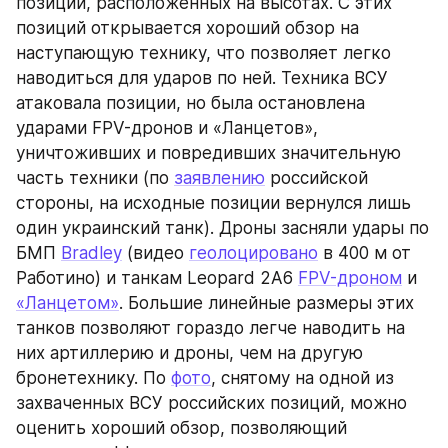
позиций, расположенных на высотах. С этих 
позиций открывается хороший обзор на 
наступающую технику, что позволяет легко 
наводиться для ударов по ней. Техника ВСУ 
атаковала позиции, но была остановлена 
ударами FPV-дронов и «Ланцетов», 
уничтоживших и повредивших значительную 
часть техники (по 
заявлению
 российской 
стороны, на исходные позиции вернулся лишь 
один украинский танк). Дроны засняли удары по 
БМП 
Bradley
 (видео 
геолоцировано
 в 400 м от 
Работино) и танкам Leopard 2A6 
FPV-дроном
 и 
«Ланцетом»
. Большие линейные размеры этих 
танков позволяют гораздо легче наводить на 
них артиллерию и дроны, чем на другую 
бронетехнику. По 
фото
, снятому на одной из 
захваченных ВСУ российских позиций, можно 
оценить хороший обзор, позволяющий 