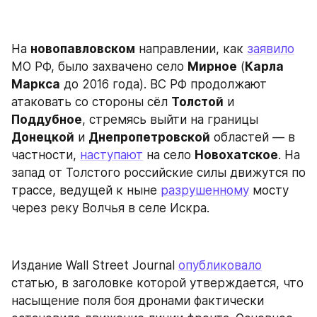
На 
новопавловском
 направлении, как 
заявило
МО РФ, было захвачено село 
Мирное
 (
Карла 
Маркса
 до 2016 года). ВС РФ продолжают 
атаковать со стороны сёл 
Толстой
 и 
Поддубное
, стремясь выйти на границы 
Донецкой
 и 
Днепропетровской
 областей — в 
частности, 
наступают
 на село 
Новохатское
. На 
запад от Толстого российские силы движутся по 
трассе, ведущей к ныне 
разрушенному
 мосту 
через реку Волчья в селе Искра.
Издание Wall Street Journal 
опубликовало
статью, в заголовке которой утверждается, что 
насыщение поля боя дронами фактически 