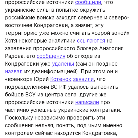
пророссийские источники 
сообщили
, что 
украинские силы в попытке окружить 
российские войска заходят севернее и северо-
восточнее Кондратовки, а значит, эту 
территорию уже можно считать «серой зоной». 
Хотя некоторые аналитики 
ссылаются
 на 
заявления пророссийского блогера Анатолия 
Радова, его 
сообщения
 об отходе из 
Кондратовки уже 
удалены
 (сам он позднее 
назвал
 их дезинформацией). При этом он и 
«военкор» Юрий 
Котенок
заявили
, что 
подразделениям ВС РФ удалось вытеснить 
бойцов ВСУ из центра села, другие же 
пророссийские источники 
написали
 про 
частично успешные украинские контратаки. 
Поскольку независимо проверить эти 
сообщения нельзя, понять, под чьим именно 
контролем сейчас находится Кондратовка, 