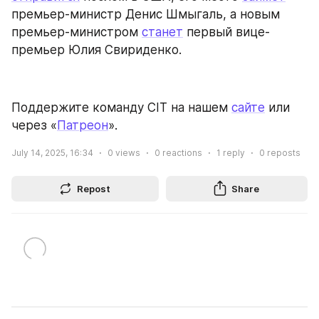
премьер-министр Денис Шмыгаль, а новым 
премьер-министром 
станет
 первый вице-
премьер Юлия Свириденко.
Поддержите команду CIT на нашем 
сайте
 или 
через «
Патреон
».
July 14, 2025, 16:34
0
views
0
reactions
1
reply
0
reposts
Repost
Share