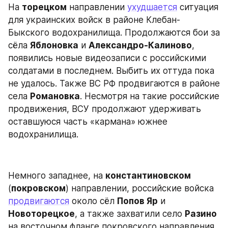
На 
торецком
 направлении 
ухудшается
 ситуация 
для украинских войск в районе Клебан-
Быкского водохранилища. Продолжаются бои за 
сёла 
Яблоновка
 и 
Александро-Калиново
, 
появились новые видеозаписи с российскими 
солдатами в последнем. Выбить их оттуда пока 
не удалось. Также ВС РФ продвигаются в районе 
села 
Романовка
. Несмотря на такие российские 
продвижения, ВСУ продолжают удерживать 
оставшуюся часть «кармана» южнее 
водохранилища.
Немного западнее, на 
константиновском
(
покровском
) направлении, российские войска 
продвигаются
 около сёл 
Попов Яр
 и 
Новоторецкое
, а также захватили село 
Разино
на восточном фланге покровского направления.