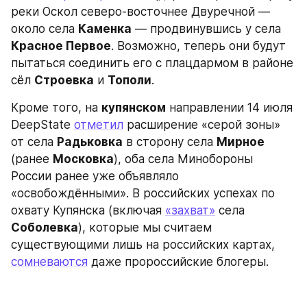
реки Оскол северо-восточнее Двуречной — 
около села 
Каменка
 — продвинувшись у села 
Красное Первое
. Возможно, теперь они будут 
пытаться соединить его с плацдармом в районе 
сёл 
Строевка
 и 
Тополи
.
Кроме того, на 
купянском
 направлении 14 июля 
DeepState 
отметил
 расширение «серой зоны» 
от села 
Радьковка
 в сторону села 
Мирное
(ранее 
Московка
), оба села Минобороны 
России ранее уже объявляло 
«освобождёнными». В российских успехах по 
охвату Купянска (включая 
«захват»
 села 
Соболевка
), которые мы считаем 
существующими лишь на российских картах, 
сомневаются
 даже пророссийские блогеры.