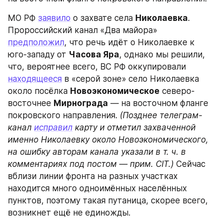
МО РФ 
заявило
 о захвате села 
Николаевка
. 
Пророссийский канал «Два майора» 
предположил
, что речь идёт о Николаевке к 
юго-западу от 
Часова Яра
, однако мы решили, 
что, вероятнее всего, ВС РФ оккупировали 
находящееся
 в «серой зоне» село Николаевка 
около посёлка 
Новоэкономическое
 северо-
восточнее 
Мирнограда
 — на восточном фланге 
покровского направления. 
(Позднее телеграм-
канал 
исправил
 карту и отметил захваченной 
именно Николаевку около Новоэкономического, 
на ошибку авторам канала указали в т. ч. в 
комментариях под постом — прим. CIT.) 
Сейчас 
вблизи линии фронта на разных участках 
находится много одноимённых населённых 
пунктов, поэтому такая путаница, скорее всего, 
возникнет ещё не единожды.