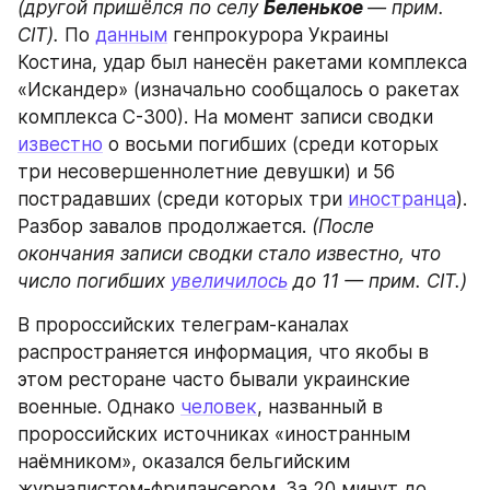
(другой пришёлся по селу 
Беленькое 
— прим. 
CIT).
 По 
данным
 генпрокурора Украины 
Костина, удар был нанесён ракетами комплекса 
«Искандер» (изначально сообщалось о ракетах 
комплекса С-300). На момент записи сводки 
известно
 о восьми погибших (среди которых 
три несовершеннолетние девушки) и 56 
пострадавших (среди которых три 
иностранца
). 
Разбор завалов продолжается. 
(После 
окончания записи сводки стало известно, что 
число погибших 
увеличилось
 до 11 — прим. CIT.)
В пророссийских телеграм-каналах 
распространяется информация, что якобы в 
этом ресторане часто бывали украинские 
военные. Однако 
человек
, названный в 
пророссийских источниках «иностранным 
наёмником», оказался бельгийским 
журналистом-фрилансером. За 20 минут до 