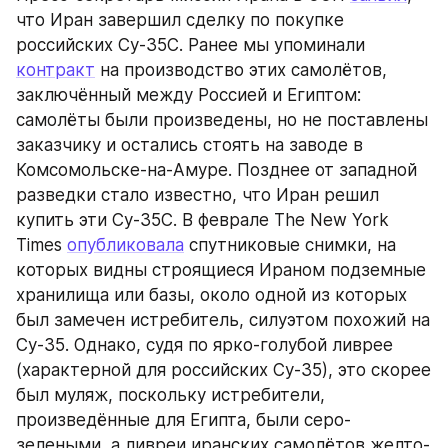
что Иран завершил сделку по покупке 
российских Су-35С. Ранее мы упоминали 
контракт
 на производство этих самолётов, 
заключённый между Россией и Египтом: 
самолёты были произведены, но не поставлены 
заказчику и остались стоять на заводе в 
Комсомольске-на-Амуре. Позднее от западной 
разведки стало известно, что Иран решил 
купить эти Су-35С. В феврале The New York 
Times 
опубликовала
 спутниковые снимки, на 
которых видны строящиеся Ираном подземные 
хранилища или базы, около одной из которых 
был замечен истребитель, силуэтом похожий на 
Су-35. Однако, судя по ярко-голубой ливрее 
(характерной для российских Су-35), это скорее 
был муляж, поскольку истребители, 
произведённые для Египта, были серо-
зелеными, а ливреи иранских самолётов желто-