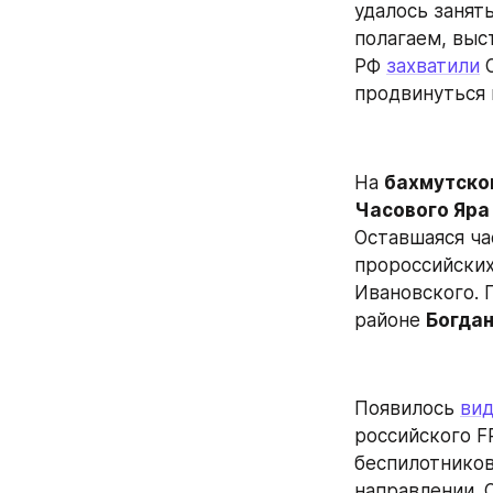
удалось занят
полагаем, выс
РФ 
захватили
 
продвинуться 
На 
бахмутско
Часового Яра
Оставшаяся час
пророссийских
Ивановского. 
районе 
Богда
Появилось 
ви
российского F
беспилотников
направлении. 