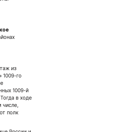
кое
йонах 
 репортаж из 
 1009-го 
е 
ных 1009-й 
огда в ходе 
м числе, 
т полк 
це России и 