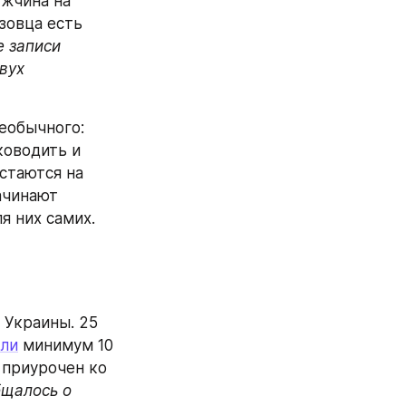
ужчина на 
овца есть 
 записи 
вух 
еобычного: 
оводить и 
стаются на 
ачинают 
я них самих.
Украины. 25 
али
 минимум 10 
приурочен ко 
щалось о 