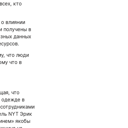
сех, кто 
о влиянии 
 получены в 
зных данных 
есурсов.
у, что люди 
му что в 
ая, что 
 одежде в 
 сотрудниками 
ель NYT Эрик 
инем» якобы 