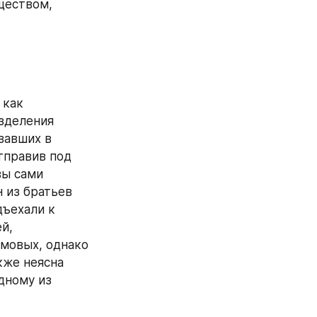
еством, 
как 
зделения 
вавших в 
тправив под 
арест братьев Исломовых и их отца. Важно отметить, что Исломовы сами 
 из братьев 
ъехали к 
, 
мовых, однако 
кже неясна 
ному из 