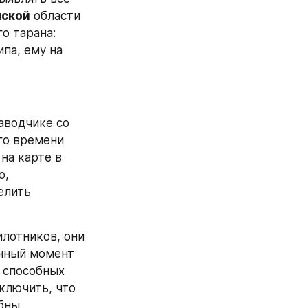
нской
 области 
о тарана: 
па, ему на 
аводчике со 
о времени 
а карте в 
, 
лить 
лотников, они 
нный момент 
 способных 
ключить, что 
бны 