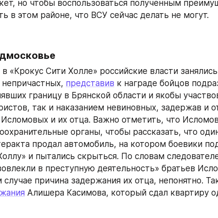
кет, но чтобы воспользоваться полученным преимущ
ь в этом районе, что ВСУ сейчас делать не могут.
одмосковье
 в «Крокус Сити Холле» российские власти занялись 
непричастных, 
представив
 к награде бойцов подра
нявших границу в Брянской области и якобы участво
ристов, так и наказанием невиновных, задержав и о
воохранительные органы, чтобы рассказать, что один
теракта продал автомобиль, на котором боевики под
Холлу» и пытались скрыться. По словам следователей
овлекли в преступную деятельность» братьев Исло
 случае причина задержания их отца, непонятно. Та
жания
 Алишера Касимова, который сдал квартиру од