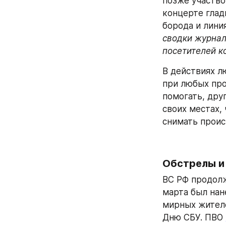
позже участво
концерте глад
борода и линия
сводки журнал
посетителей к
В действиях л
при любых про
помогать, дру
своих местах,
снимать проис
Обстрелы и
ВС РФ продолж
марта был нан
мирных жителе
Дню СБУ. ПВО 