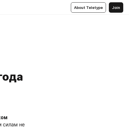
About Teletype
Join
года
 покровском 
 силам не 