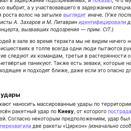
вал в задержании подозреваемых, и 
показал
, что м
ко выбрит, а у участвовавшего в задержании спецназ
 роста волос на затылке 
выглядит
 иначе. 
(Уже после
исты А. Захаров и М. Литаврин 
идентифицировали
 д
онцерта, вызвавших подозрения — прим. CIT.)
юдей в зале во время теракта мы не видим ничего н
исшествиях в толпе всегда одни люди пытаются рук
гие следуют их командам, третьи в растерянности о
 четвёртые паникуют. Также есть зеваки, которые н
ходящее и подходят ближе, даже если это опасно дл
 удары
ают наносить массированные удары по территории 
есён ракетный удар по 
Киеву
, от которого 
пострад
й. Согласно некоторым предположениям, удар был 
перехватила
 две ракеты «Циркон» 
(изначально сооб