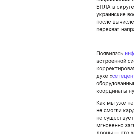
БПЛА в округе,
украинские во
после вычислен
перехват напр
Появилась 
ин
встроенной си
корректироват
духе «
сетецен
оборудованный
координаты ну
Как мы уже не
не смогли кар
не существует
мгновенно заг
дроны — это х