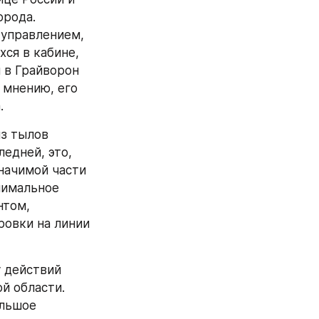
рода. 
управлением, 
ся в кабине, 
 в Грайворон 
мнению, его 
.
з тылов 
дней, это, 
ачимой части 
нимальное 
том, 
овки на линии 
 действий 
 области. 
льшое 