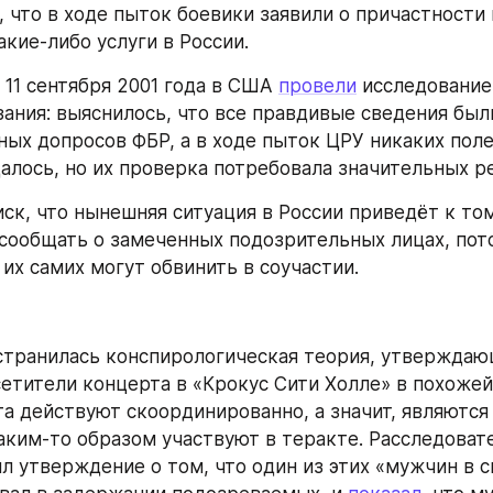
 что в ходе пыток боевики заявили о причастности в
акие-либо услуги в России.
 11 сентября 2001 года в США 
провели
 исследование 
зания: выяснилось, что все правдивые сведения были
ных допросов ФБР, а в ходе пыток ЦРУ никаких поле
далось, но их проверка потребовала значительных р
ск, что нынешняя ситуация в России приведёт к том
 сообщать о замеченных подозрительных лицах, пото
их самих могут обвинить в соучастии.
странилась конспирологическая теория, утверждающ
етители концерта в «Крокус Сити Холле» в похожей
а действуют скоординированно, а значит, являются
аким-то образом участвуют в теракте. Расследоват
л утверждение о том, что один из этих «мужчин в с