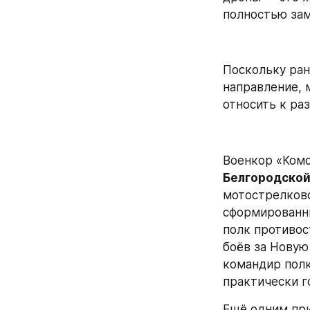
полностью за
Поскольку ран
направление, 
относить к ра
Военкор «Комс
Белгородско
мотострелково
сформированны
полк противос
боёв за Новую
командир полк
практически г
Ещё одним при