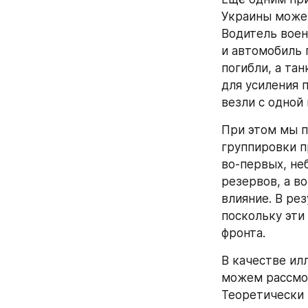
Украины може
Водитель воен
и автомобиль 
погибли, а та
для усиления 
везли с одной
При этом мы п
группировки п
во-первых, не
резервов, а в
влияние. В ре
поскольку эти
фронта.
В качестве ил
можем рассмот
Теоретически 