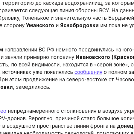
ь территорию до каскада водохранилищ, за которыми
траивается следующая линия обороны ВСУ. На данн
Орловку, Тоненькое и значительную часть Бердычей,
в сторону 
Уманского
 и 
Яснобродовки
 им пока не у
м
 и заняли примерно половину 
Ивановского (Красно
ть, по всей видимости, находится в «серой зоне», о
 источниках уже появлялись 
сообщения
 о полном за
При этом продвижение на северо-востоке от Часовог
новки
, замедлилось.
део
 непреднамеренного столкновения в воздухе укра
PV-дронов. Вероятно, причиной стало большое колич
 в воздушном пространстве линии фронта на 
донец
Очевидна необходимость технологий, помогающих вы