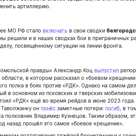
менить артиллерию.
ее МО РФ стало 
включать
 в свои сводки 
белгородс
мы решили и в наших сводках бои в приграничных ра
зделу, посвящённому ситуации на линии фронта.
омольской правды» Александр Коц 
выпустил
й
 области, в котором рассказал о «боевом крещении»
го полка в боях против «РДК». Однако на самом дел
й в основном из псковских и тверских мобилизован
тоял «РДК» ещё во время рейдов в июне 2023 года. Т
 Таволжанку он 
понёс
 заметные потери: 
погиб
, в то
а полковник Владимир Кузнецов. Таким образом, это
од назад прошёл это самое «боевое крещение».
мером подтягивания тяжёлой бронетехники к грани