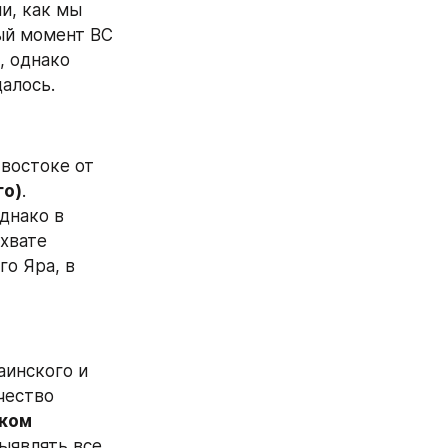
, как мы 
ый момент ВС 
 однако 
далось.
 направлении ВС РФ немного продвинулись на юго-востоке от 
го)
. 
днако в 
хвате 
о Яра, в 
инского и 
ество 
ком
являть все 