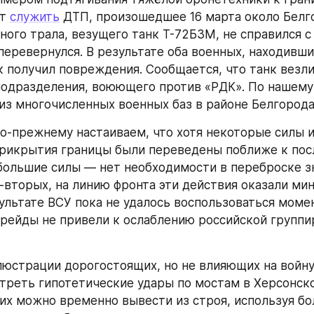
т 
служить
 ДТП, произошедшее 16 марта около Белго
ного трала, везущего танк Т-72Б3М, не справился с 
перевернулся. В результате оба военных, находивших
нк получил повреждения. Сообщается, что танк везли
подразделения, воюющего против «РДК». По нашему 
 из многочисленных военных баз в районе Белгорода
о-прежнему настаиваем, что хотя некоторые силы и
рикрытия границы были переведены поближе к после
большие силы — нет необходимости в переброске зн
о-вторых, на линию фронта эти действия оказали ми
зультате ВСУ пока не удалось воспользоваться момен
 рейды не привели к ослаблению российской группир
люстрации дорогостоящих, но не влияющих на войну
реть гипотетические удары по мостам в Херсонской
их можно временно вывести из строя, используя бо