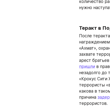
количество ра
нужно наступат
Теракт в П
После теракта
награждением 
«Ахмат», охра
захвате терро
пришли
 в пра
незадолго до 
«Крокус Сити 
террористы «в
какова в таком
причина 
задер
террористов.