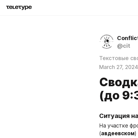
Conflic
@cit
Текстовые св
March 27, 2024
Сводк
(до 9
Ситуация н
На участке фр
(
авдеевском
)