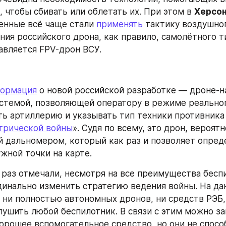
 чтобы сбивать или облетать их. При этом в 
Херсо
енные всё чаще стали 
применять
 тактику воздушног
ия российского дрона, как правило, самолётного ти
авляется FPV-дрон ВСУ.
формация
 о новой российской разработке — дроне-н
стемой, позволяющей оператору в режиме реальног
ь артиллерию и указывать тип техники противника н
трической войны
». Судя по всему, это дрон, вероятно
 дальномером, который как раз и позволяет опреде
жной точки на карте.
 раз отмечали, несмотря на все преимущества беспи
динально изменить стратегию ведения войны. На да
 ни полностью автономных дронов, ни средств РЭБ,
лушить любой беспилотник. В связи с этим можно за
орошее вспомогательное средство, но они не спосо