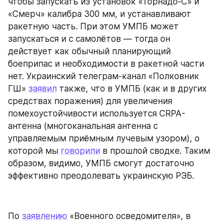
чтобы запускать из установок «Торнадо-С» и 
«Смерч» калибра 300 мм, и устанавливают 
ракетную часть. При этом УМПБ может 
запускаться и с самолётов — тогда он 
действует как обычный планирующий 
боеприпас и необходимости в ракетной части 
нет. Украинский телеграм-канал «Полковник 
ГШ» 
заявил
 также, что в УМПБ (как и в других 
средствах поражения) для увеличения 
помехоустойчивости используется CRPA-
антенна (многоканальная антенна с 
управляемым приёмным лучевым узором), о 
которой мы 
говорили
 в прошлой сводке. Таким 
образом, видимо, УМПБ смогут достаточно 
эффективно преодолевать украинскую РЭБ.
По 
заявлению
 «Военного осведомителя», в 