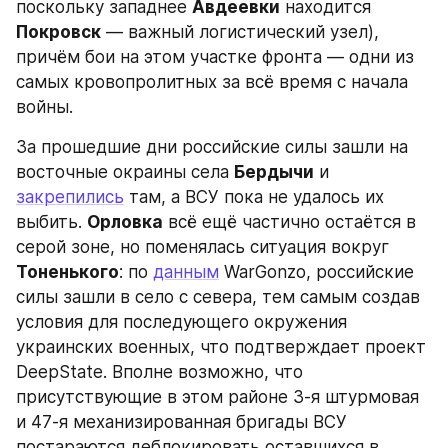
поскольку западнее 
Авдеевки
 находится 
Покровск
 — важный логистический узел), 
причём бои на этом участке фронта — одни из 
самых кровопролитных за всё время с начала 
войны.
За прошедшие дни российские силы зашли на 
восточные окраины села 
Бердычи
 и 
закрепились
 там, а ВСУ пока не удалось их 
выбить. 
Орловка
 всё ещё частично остаётся в 
серой зоне, но поменялась ситуация вокруг 
Тоненького
: по 
данным
 WarGonzo, российские 
силы зашли в село с севера, тем самым создав 
условия для последующего окружения 
украинских военных, что подтверждает проект 
DeepState. Вполне возможно, что 
присутствующие в этом районе 3-я штурмовая 
и 47-я механизированная бригады ВСУ 
постараются деблокировать оставшихся в 