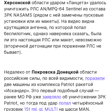
Херсонской
 области ударом «Ланцета» удалось 
уничтожить РЛС AN/MPQ-64 Sentinel из состава 
ЗРК NASAMS (рядом с ней замечены пусковые 
установки или их макеты). На видео видна 
крутящаяся антенна, по которой попал 
беспилотник, однако наверняка сказать, была 
ли это настоящая РЛС или макет, невозможно 
(вторичной детонации при поражении РЛС не 
бывает).
Недалеко от 
Покровска Донецкой
 области 
российские силы, по всей видимости, 
поразили
две машины из комплекса Patriot ракетой 
«Искандер». Это первый подобный случай — 
ранее МО РФ уже 
заявляло
 об уничтожении ЗРК 
Patriot, но тогда под удар 
попал
 четырёхосный 
грузовик 
15t mil. gl. MULTI
 на шасси MAN, 