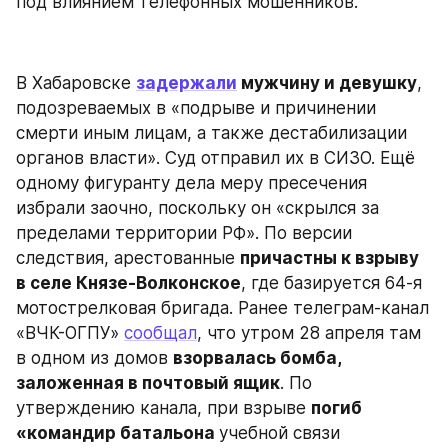
под влиянием телефонных мошенников.
В Хабаровске 
задержали
 мужчину и девушку
, 
подозреваемых в «подрыве и причинении 
смерти иным лицам, а также дестабилизации 
органов власти». Суд отправил их в СИЗО. Ещё 
одному фигуранту дела меру пресечения 
избрали заочно, поскольку он «скрылся за 
пределами территории РФ». По версии 
следствия, арестованные 
причастны к взрыву 
в селе Князе-Волконское
, где базируется 64-я 
мотострелковая бригада. Ранее телеграм-канал 
«ВЧК-ОГПУ» 
сообщал
, что утром 28 апреля там 
в одном из домов 
взорвалась бомба, 
заложенная в почтовый ящик
. По 
утверждению канала, при взрыве 
погиб 
«командир батальона 
учебной связи 