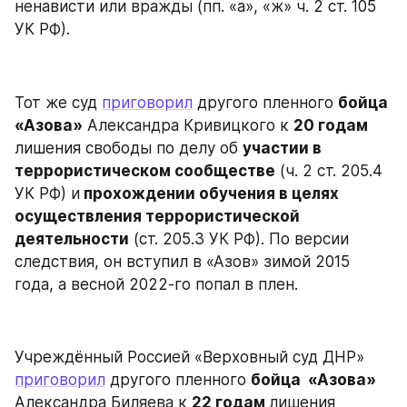
ненависти или вражды (пп. «а», «ж» ч. 2 ст. 105 
УК РФ).
Тот же суд 
приговорил
 другого пленного 
бойца 
«Азова»
 Александра Кривицкого к 
20 годам
лишения свободы по делу об 
участии в 
террористическом сообществе
 (ч. 2 ст. 205.4 
УК РФ) и
 прохождении обучения в целях 
осуществления террористической 
деятельности
 (ст. 205.3 УК РФ). По версии 
следствия, он вступил в «Азов» зимой 2015 
года, а весной 2022-го попал в плен.
Учреждённый Россией «Верховный суд ДНР» 
приговорил
 другого пленного 
бойца  «Азова»
Александра Биляева к 
22 годам 
лишения 