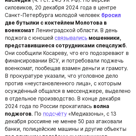
наследия
 (ч. 1 ст. 243 УК РФ). По версии 
силовиков, 20 декабря 2024 года в центре 
Санкт-Петербурга молодой человек 
бросил
две бутылки с коктейлем Молотова в 
военкомат
 Ленинградской области. В день 
поджога с юношей 
связывались
 мошенники, 
представившиеся сотрудниками спецслужб
. 
Они сообщили Косареву, что его подозревают в 
финансировании ВСУ, и потребовали поджечь 
военкомат, пообещав взамен деньги и грамоту. 
В прокуратуре указали, что уголовное дело 
против «неустановленного лица», с которым 
осуждённый общался в мессенджере, выделено 
в отдельное производство. В конце декабря 
2024 года по России прокатилась 
волна 
поджогов
. По 
подсчёту
 «Медиазоны», с 13 
декабря россияне не менее 50 раз атаковали 
банки, полицейские машины и другие объекты 