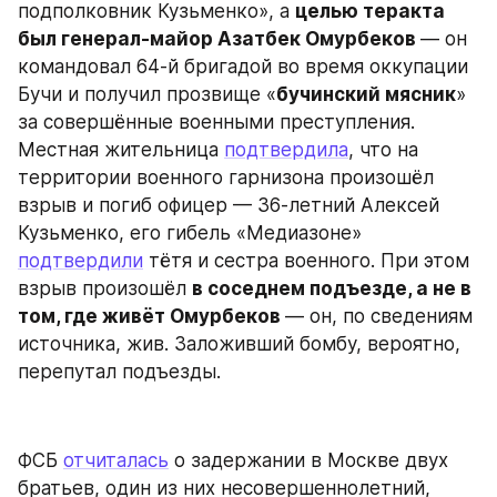
подполковник Кузьменко», а 
целью теракта 
был генерал-майор Азатбек Омурбеков 
— он 
командовал 64-й бригадой во время оккупации 
Бучи и получил прозвище «
бучинский мясник
» 
за совершённые военными преступления. 
Местная жительница 
подтвердила
, что на 
территории военного гарнизона произошёл 
взрыв и погиб офицер — 36-летний Алексей 
Кузьменко, его гибель «Медиазоне» 
подтвердили
 тётя и сестра военного. При этом 
взрыв произошёл 
в соседнем подъезде, а не в 
том, где живёт Омурбеков 
— он, по сведениям 
источника, жив. Заложивший бомбу, вероятно, 
перепутал подъезды.
ФСБ 
отчиталась
 о задержании в Москве двух 
братьев, один из них несовершеннолетний, 