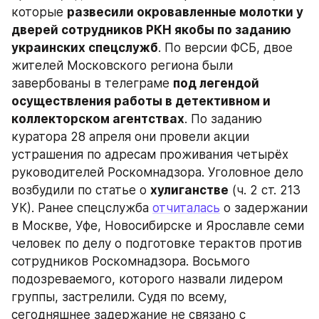
которые 
развесили окровавленные молотки у 
дверей сотрудников РКН якобы по заданию 
украинских спецслужб
. По версии ФСБ, двое 
жителей Московского региона были 
завербованы в телеграме 
под легендой 
осуществления работы в детективном и 
коллекторском агентствах
. По заданию 
куратора 28 апреля они провели акции 
устрашения по адресам проживания четырёх 
руководителей Роскомнадзора. Уголовное дело 
возбудили по статье о 
хулиганстве
 (ч. 2 ст. 213 
УК). Ранее спецслужба 
отчиталась
 о задержании 
в Москве, Уфе, Новосибирске и Ярославле семи 
человек по делу о подготовке терактов против 
сотрудников Роскомнадзора. Восьмого 
подозреваемого, которого назвали лидером 
группы, застрелили. Судя по всему, 
сегодняшнее задержание не связано с 