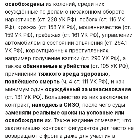
освобождены
 из колоний, среди них 
осуждённые по делам о незаконном обороте 
наркотиков (ст. 228 УК РФ), побоях (ст. 116 УК 
РФ), кражах (ст. 158 УК РФ), мошенничестве (ст. 
159 УК РФ), грабежах (ст. 161 УК РФ), управлении 
автомобилем в состоянии опьянения (ст. 264.1 
УК РФ), коррупционных преступлениях, 
например получение взятки (ст. 290 УК РФ), а 
также 
обвиняемые в убийстве 
(ст. 105 УК РФ), 
причинении 
тяжкого вреда здоровью, 
повлёкшего смерть
 (ч. 4 ст. 111 УК РФ), и как 
минимум один 
осуждённый за изнасилование
(ст. 131 УК РФ). Большинство из них заключили 
контракт, 
находясь в СИЗО
, после чего суды 
заменяли реальные сроки на условные или 
освобождали их
. Также издание отмечает, что 
заключивших контракт фигурантов дел часто не 
возвращают с фронта даже для участия в 