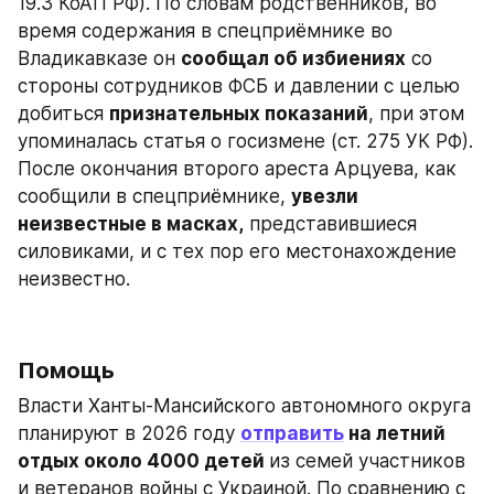
19.3 КоАП РФ). По словам родственников, во 
время содержания в спецприёмнике во 
Владикавказе он 
сообщал об избиениях
 со 
стороны сотрудников ФСБ и давлении с целью 
добиться 
признательных показаний
, при этом 
упоминалась статья о госизмене (ст. 275 УК РФ). 
После окончания второго ареста Арцуева, как 
сообщили в спецприёмнике, 
увезли 
неизвестные в масках,
 представившиеся 
силовиками, и с тех пор его местонахождение 
неизвестно.
Помощь
Власти Ханты-Мансийского автономного округа 
планируют в 2026 году 
отправить
 на летний 
отдых около 4000 детей 
из семей участников 
и ветеранов войны с Украиной. По сравнению с 