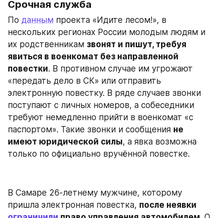
Срочная служба
По 
данным
 проекта «Идите лесом!», в 
нескольких регионах России молодым людям и 
их родственникам 
звонят и пишут, требуя 
явиться в военкомат без направленной 
повестки
. В противном случае им угрожают 
«передать дело в СК» или отправить 
электронную повестку. В ряде случаев звонки 
поступают с личных номеров, а собеседники 
требуют немедленно прийти в военкомат «с 
паспортом». Такие звонки и сообщения 
не 
имеют юридической силы
, а явка возможна 
только по официально вручённой повестке.
В Самаре 26-летнему мужчине, которому 
пришла электронная повестка, 
после неявки 
ограничили
 право управления автомобилем
. О 