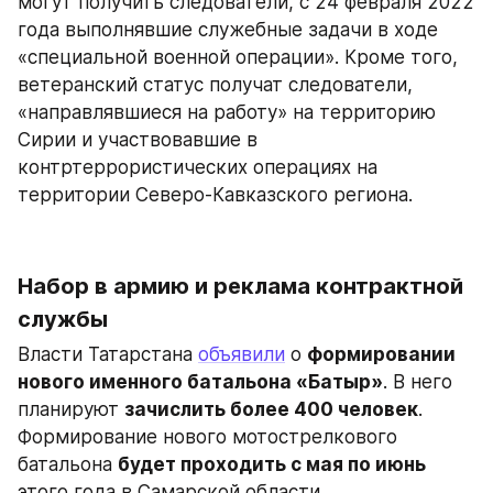
могут получить следователи, с 24 февраля 2022 
года выполнявшие служебные задачи в ходе 
«специальной военной операции». Кроме того, 
ветеранский статус получат следователи, 
«направлявшиеся на работу» на территорию 
Сирии и участвовавшие в 
контртеррористических операциях на 
территории Северо-Кавказского региона.
Набор в армию и реклама контрактной 
службы
Власти Татарстана 
объявили
 о 
формировании 
нового именного батальона «Батыр»
. В него 
планируют 
зачислить более 400 человек
. 
Формирование нового мотострелкового 
батальона 
будет проходить с мая по июнь
этого года в Самарской области. 