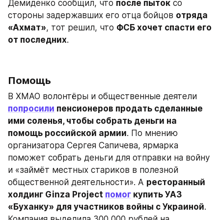
Демиденко сообщил, что 
после пыток
 со 
стороны задержавших его отца бойцов 
отряда 
«Ахмат»
, тот решил, что 
ФСБ хочет спасти его 
от последних
.
Помощь
В ХМАО волонтёры и общественные деятели 
попросили
 пенсионеров продать сделанные 
ими соленья, чтобы собрать деньги на 
помощь российской армии
. По мнению 
организатора Сергея Сапичева, ярмарка 
поможет собрать деньги для отправки на войну 
и «займёт местных стариков в полезной 
общественной деятельности». А 
ресторанный 
холдинг Ginza Project 
помог
 купить УАЗ 
«Буханку» для участников войны с Украиной
. 
Компания выделила 300 000 рублей на 