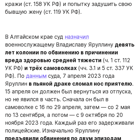
кражи (ст. 158 УК РФ) и попытку задушить свою 
бывшую жену (ст. 119 УК РФ).
В Алтайском крае суд 
назначил
военнослужащему Владиславу Яруллину 
девять 
лет колонии по обвинению в причинении 
вреда здоровью средней тяжести 
(ч. 1 ст. 112 
УК РФ) 
и трёх самоволках 
(чч. 3.1 и 5 ст. 337 УК 
РФ). По 
данным
 суда, 7 апреля 2023 года 
Яруллин 
в пьяной драке сломал нос приятелю
. 
15 апреля он должен был вернуться из отпуска, 
но не явился в часть. Сначала он был в 
самоволке с 16 по 29 апреля, затем — со 2 мая 
по 13 сентября, а потом — с 9 октября по 20 
ноября 2023 года. Каждый раз его задерживали 
полицейские. Изначально Яруллину 
предъявили обвинения по двум эпизодам 