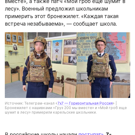
вместе», а также патч «Мой гроб ещё шумит в 
лесу». Военный предложил школьникам 
примерить этот бронежилет. «Каждая такая 
встреча незабываема», — сообщает школа.
Источник: Телеграм-канал «
7х7 — Горизонтальная Россия
» | 
Бронежилет с нашивками «Груз 200 мы вместе» и «Мой гроб еще 
шумит в лесу» примерили карельские школьники.
В российские школы начали 
поступать
Z-