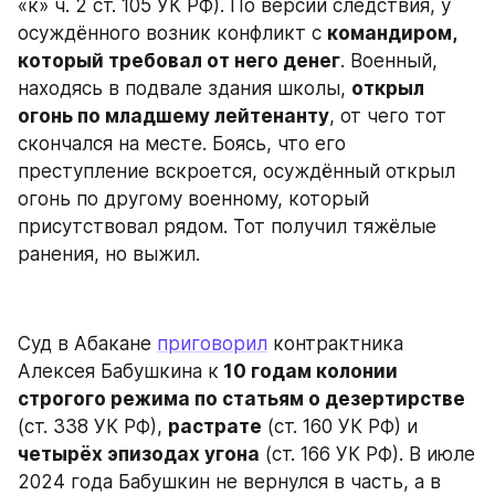
«к» ч. 2 ст. 105 УК РФ). По версии следствия, у 
осуждённого возник конфликт с 
командиром, 
который требовал от него денег
. Военный, 
находясь в подвале здания школы, 
открыл 
огонь по младшему лейтенанту
, от чего тот 
скончался на месте. Боясь, что его 
преступление вскроется, осуждённый открыл 
огонь по другому военному, который 
присутствовал рядом. Тот получил тяжёлые 
ранения, но выжил.
Суд в Абакане 
приговорил
 контрактника 
Алексея Бабушкина к
 10 годам колонии 
строгого режима по статьям о дезертирстве
(ст. 338 УК РФ), 
растрате
 (ст. 160 УК РФ) и
четырёх эпизодах угона
 (ст. 166 УК РФ). В июле 
2024 года Бабушкин не вернулся в часть, а в 