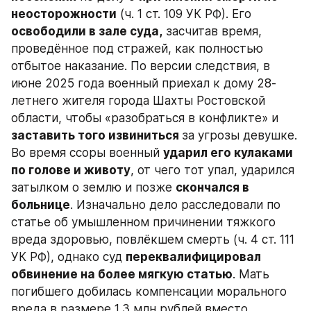
неосторожности
 (ч. 1 ст. 109 УК РФ). Его 
освободили в зале суда,
 засчитав время, 
проведённое под стражей, как полностью 
отбытое наказание. По версии следствия, в 
июне 2025 года военный приехал к дому 28-
летнего жителя города Шахты Ростовской 
области, чтобы «разобраться в конфликте» и 
заставить того извиниться 
за угрозы девушке. 
Во время ссоры военный 
ударил его кулаками 
по голове и животу
, от чего тот упал, ударился 
затылком о землю и позже 
скончался в 
больнице
. Изначально дело расследовали по 
статье об умышленном причинении тяжкого 
вреда здоровью, повлёкшем смерть (ч. 4 ст. 111 
УК РФ), однако суд 
переквалифицировал 
обвинение на более мягкую статью
. Мать 
погибшего добилась компенсации морального 
вреда в размере 1,3 млн рублей вместо 