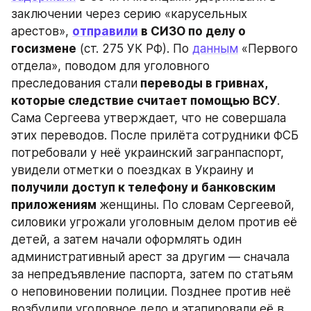
заключении через серию «карусельных 
арестов», 
отправили
 в СИЗО по делу о 
госизмене
 (ст. 275 УК РФ). По 
данным
 «Первого 
отдела», поводом для уголовного 
преследования стали
 переводы в гривнах, 
которые следствие считает помощью ВСУ
. 
Сама Сергеева утверждает, что не совершала 
этих переводов. После прилёта сотрудники ФСБ 
потребовали у неё украинский загранпаспорт, 
увидели отметки о поездках в Украину и 
получили доступ к телефону и банковским 
приложениям 
женщины. По словам Сергеевой, 
силовики угрожали уголовным делом против её 
детей, а затем начали оформлять один 
административный арест за другим — сначала 
за непредъявление паспорта, затем по статьям 
о неповиновении полиции. Позднее против неё 
возбудили уголовное дело и этапировали её в 