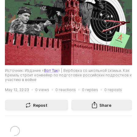
Источник: Издание «
Вот Так
» | Вербовка со школьной скамьи. Как 
Кремль строит конвейер по подготовке российских подростков к 
участию в войне
May 12, 22:23
0
views
0
reactions
0
replies
0
reposts
Repost
Share