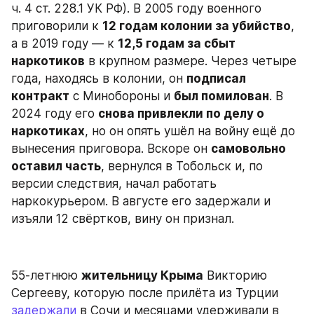
ч. 4 ст. 228.1 УК РФ). В 2005 году военного 
приговорили к 
12 годам колонии за убийство
, 
а в 2019 году — к 
12,5 годам за сбыт 
наркотиков
 в крупном размере. Через четыре 
года, находясь в колонии, он 
подписал 
контракт
 с Минобороны и 
был помилован
. В 
2024 году его 
снова привлекли по делу о 
наркотиках
, но он опять ушёл на войну ещё до 
вынесения приговора. Вскоре он 
самовольно 
оставил часть
, вернулся в Тобольск и, по 
версии следствия, начал работать 
наркокурьером. В августе его задержали и 
изъяли 12 свёртков, вину он признал.
55-летнюю 
жительницу Крыма
 Викторию 
Сергееву, которую после прилёта из Турции 
задержали
 в Сочи и месяцами удерживали в 