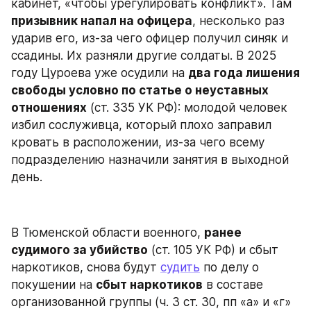
кабинет, «чтобы урегулировать конфликт». Там 
призывник напал на офицера
, несколько раз 
ударив его, из-за чего офицер получил синяк и 
ссадины. Их разняли другие солдаты. В 2025 
году Цуроева уже осудили на 
два года лишения 
свободы условно по статье о неуставных 
отношениях
 (ст. 335 УК РФ): молодой человек 
избил сослуживца, который плохо заправил 
кровать в расположении, из-за чего всему 
подразделению назначили занятия в выходной 
день.
В Тюменской области военного, 
ранее 
судимого за убийство
 (ст. 105 УК РФ) и сбыт 
наркотиков, снова будут 
судить
 по делу о 
покушении на 
сбыт наркотиков
 в составе 
организованной группы (ч. 3 ст. 30, пп «а» и «г» 