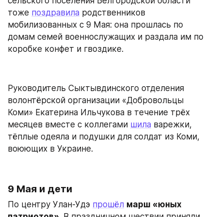
сельского поселения Белгородской области 
тоже 
поздравила
 родственников 
мобилизованных с 9 Мая: она прошлась по 
домам семей военнослужащих и раздала им по 
коробке конфет и гвоздике.
Руководитель Сыктывдинского отделения 
волонтёрской организации «Добровольцы 
Коми» Екатерина Ильчукова в течение трёх 
месяцев вместе с коллегами 
шила
 варежки, 
тёплые одеяла и подушки для солдат из Коми, 
воюющих в Украине.
9 Мая и дети
По центру Улан-Удэ 
прошёл
марш «юных 
патриотов»
. В праздничном шествии приняли 