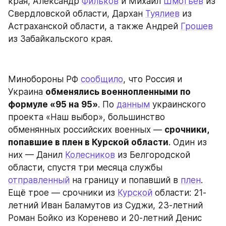
края, Александр 
Фильков
 и Михаил 
Шмотьев
 из 
Свердловской области, Дархан 
Туялиев
 из 
Астраханской области, а также Андрей 
Грошев
из Забайкальского края.
Минобороны РФ 
сообщило
, что Россия и 
Украина 
обменялись военнопленными по 
формуле «95 на 95»
. По 
данным
 украинского 
проекта «Наш выбор», большинство 
обменянных российских военных — 
срочники, 
попавшие в плен в Курской области
. Один из 
них — Данил 
Колесников
 из Белгородской 
области, спустя три месяца службы 
отправленный
 на границу и попавший в 
плен
. 
Ещё трое — срочники из 
Курской
 области: 21-
летний Иван Баламутов из Суджи, 23-летний 
Роман Бойко из Коренево и 20-летний Денис 