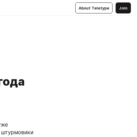
About Teletype
Join
года
же 
 штурмовики 