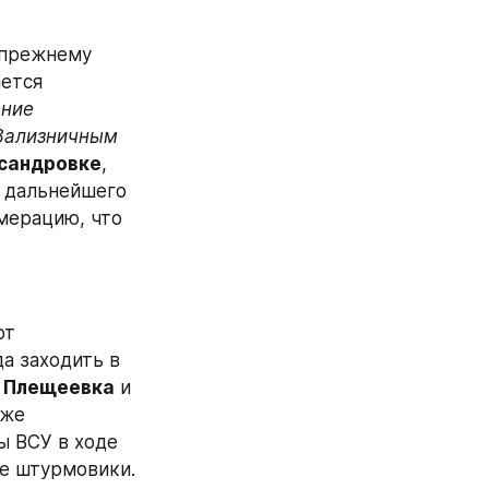
-прежнему 
пытаются спрямить линию фронта, чтобы укрепить фланги. Отмечается 
(на 2001 год его население 
Зализничным 
сандровке
, 
 дальнейшего 
 агломерацию, что 
т 
а заходить в 
 
Плещеевка
 и 
же 
 ВСУ в ходе 
е штурмовики. 