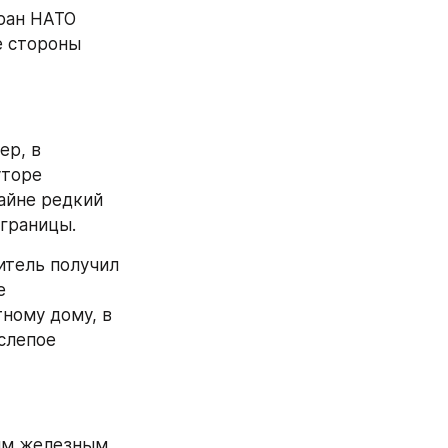
ан НАТО 
 стороны 
 удары БПЛА по приграничным районам РФ. Например, в 
 мотоцикл в хуторе 
айне редкий 
 границы.
итель получил 
множественные осколочные ранения, а пассажирка погибла. В селе 
тному дому, в 
слепое 
им железным 