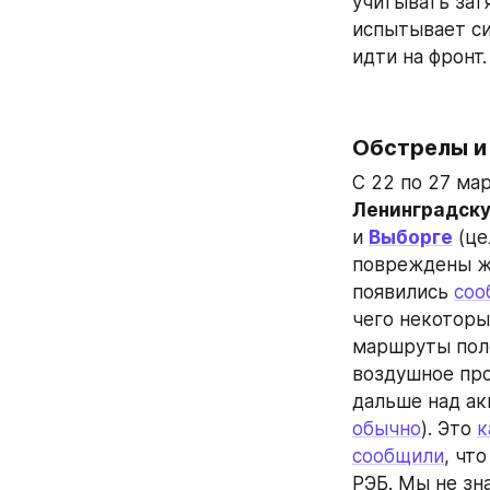
учитывать зат
испытывает си
идти на фронт.
Обстрелы и
С 22 по 27 мар
Ленинградск
и 
Выборге
 (ц
повреждены ж
появились 
соо
чего некоторы
маршруты полё
воздушное про
обычно
). Это 
к
сообщили
, чт
РЭБ. Мы не зна