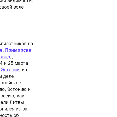
ей видимости, 
воей воле 
 ежедневные налёты украинских беспилотников на 
ге
, 
Приморске
авод
), 
4 и 25 марта 
 
Эстонии
, из 
 деле 
ропейское 
ю, Эстонию и 
дальше над акваторией Балтийского моря (а не через Беларусь и Россию, как 
 Майкл Кофман, а представители Литвы 
нился из-за 
ность об 