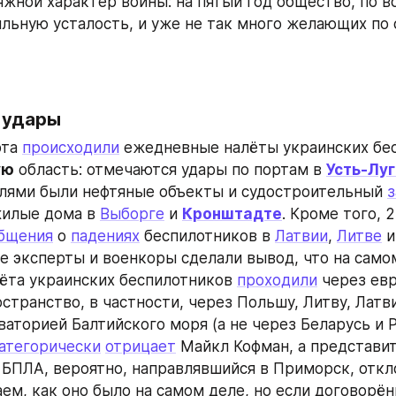
яжной характер войны: на пятый год общество, по вс
льную усталость, и уже не так много желающих по с
 удары
та 
происходили
ую
 область: отмечаются удары по портам в 
Усть-Лу
елями были нефтяные объекты и судостроительный 
з
илые дома в 
Выборге
 и 
Кронштадте
. Кроме того, 2
бщения
 о 
падениях
 беспилотников в 
Латвии
, 
Литве
 и
е эксперты и военкоры сделали вывод, что на самом
та украинских беспилотников 
проходили
 через ев
странство, в частности, через Польшу, Литву, Латви
атегорически
отрицает
о БПЛА, вероятно, направлявшийся в Приморск, откло
ем, как оно было на самом деле, но если договорён