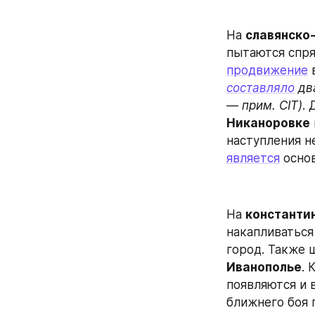
На 
славянско
продвижение
 
составляло
 дв
— прим. CIT)
. 
Никаноровке
 
наступления н
является
 осно
На 
константи
накапливаться
город. Также 
Иванополье
. 
появляются и 
ближнего боя 