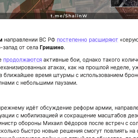
м
 направлении ВС РФ 
постепенно
расширяют
 «серую
-запад от села 
Гришино
.
е 
продолжаются
 активные бои, однако такого колич
еханизированных атаках, как на прошлой неделе, уж
 в ближайшее время штурмы с использованием брон
лнами с небольшими паузами.
прежнему идёт обсуждение реформ армии, направле
уации с мобилизацией и сокращение масштабов дезе
инистр обороны Михаил Фёдоров после встреч с сол
сколько быстро новые решения смогут повлиять на с