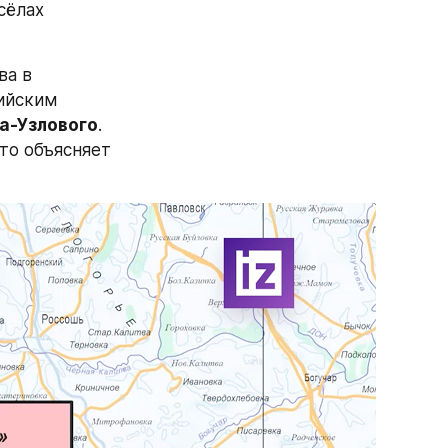
, а также в сёлах 
а в 
ийским 
а-Узлового
. 
о объясняет 