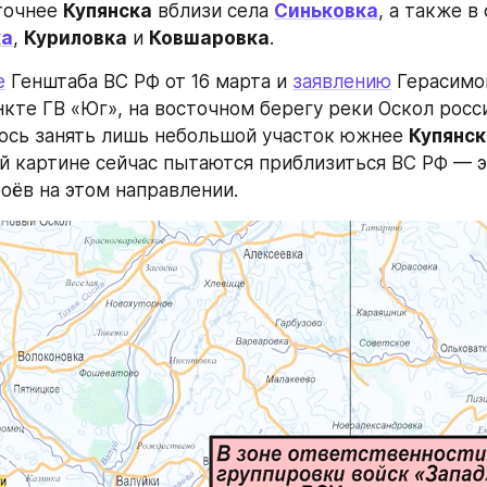
точнее 
Купянска
 вблизи села 
Синьковка
ка
, 
Куриловка
 и 
Ковшаровка
.
е
 Генштаба ВС РФ от 16 марта и 
заявлению
 Герасимов
кте ГВ «Юг», на восточном берегу реки Оскол росс
ось занять лишь небольшой участок южнее 
Купянск
й картине сейчас пытаются приблизиться ВС РФ — эт
оёв на этом направлении.