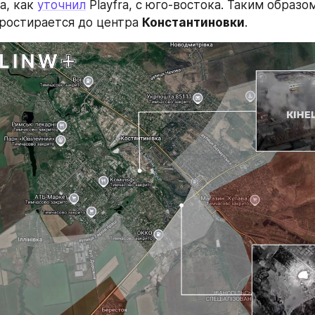
, как 
уточнил
 Playfra, с юго-востока. Таким образом
простирается до центра 
Константиновки
.