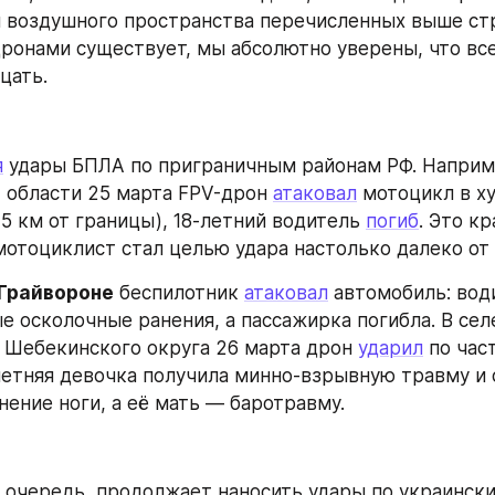
 воздушного пространства перечисленных выше стр
ронами существует, мы абсолютно уверены, что все
цать.
я
й
 области 25 марта FPV-дрон 
атаковал
 15 км от границы), 18-летний водитель 
погиб
. Это кр
 мотоциклист стал целью удара настолько далеко от
Грайвороне
 беспилотник 
атаковал
 автомобиль: вод
 Шебекинского округа 26 марта дрон 
ударил
 по час
летняя девочка получила минно-взрывную травму и 
нение ноги, а её мать — баротравму.
ю очередь, продолжает наносить удары по украинск