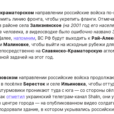
-краматорском
 направлении российские войска по
в районе села 
Зализнянское
а человека, в видеосводке было ошибочно названо 
Далее, 
напомним
, ВС РФ будут выходить к 
Рай-Алек
и 
Малиновке
, чтобы выйти на исходные рубежи для
епосредственно на 
Славянско-Краматорскую
вной задачей на этот год.
новском
 направлении российские войска продолжаю
 в посёлке 
Бересток
 и селе 
Ильиновка
, чтобы оттуд
штурмовики проникают туда с юга — со стороны сёл
Как 
отметил
 украинский телеграм-канал Shalin, они у
в центре города — на опубликованном видео солдаты
подорвали здание, в котором укрывались российски