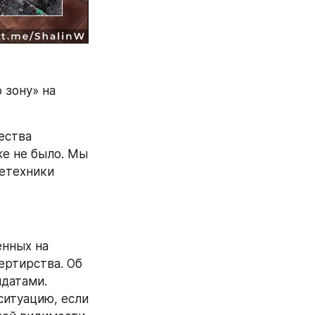
 зону» на 
ества 
е не было. Мы 
етехники 
нных на 
ртирства. Об 
датами. 
итуацию, если 