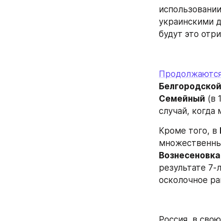
использовании
украинскими д
будут это отри
Продолжаютс
Белгородско
Семейный
 (в
случай, когда
Кроме того, в 
Вознесеновка
результате 7-
осколочное ра
Россия, в сво