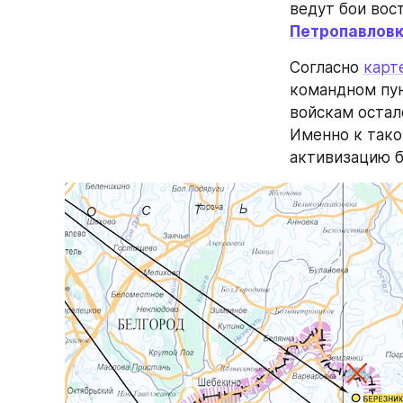
ведут бои вос
Петропавлов
Согласно 
карт
командном пун
войскам остал
Именно к тако
активизацию б