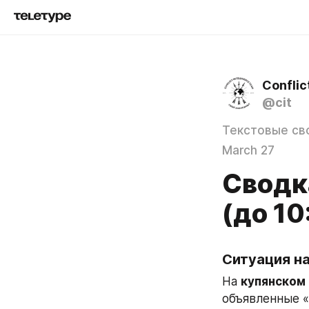
Conflic
@cit
Текстовые св
March 27
Сводк
(до 1
Ситуация н
На 
купянском
объявленные 