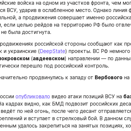
ийские войска на одном из участков фронта, чем мог
ся ВСУ, ударив в ослабленное место. Однако линия ф
ильной, а продвижения совершает именно российская
, если целью рейдов на территорию РФ было отвлеч
 не была достигнута.
родвижениях российской стороны сообщают как про
ак и украинские (
DeepState
) проекты. ВС РФ немного
покровском
 (
авдеевском
) направлении — по данным
тически перешло под российский контроль.
начительно продвинулись к западу от 
Вербового
 на 
оссии 
опубликовало
 видео атаки позиций ВСУ на 
ба
На кадрах видно, как БМД подвозит российских деса
ведёт по ней огонь, после чего десант отправляется
реплений и вступает в стрелковый бой. В данном слу
енным удалось закрепиться на занятых позициях, хо