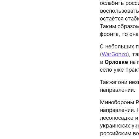
ослабить росс
воспользовать
остаётся стаб
Таким образом
фронта, то она
О небольших п
(
WarGonzo
), т
в 
Орловке
 на 
село уже прак
Также они нез
направлении.
Минобороны Р
направлении. 
лесопосадке и 
украинских ук
российским во