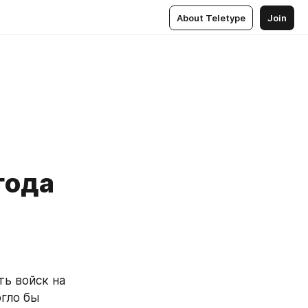
About Teletype
Join
года
ь войск на 
гло бы 