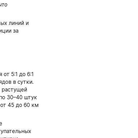
то 
х линий и 
ции за 
т 5:1 до 6:1 
дов в сутки. 
 растущей 
о 30–40 штук 
от 45 до 60 км 
 
упательных 