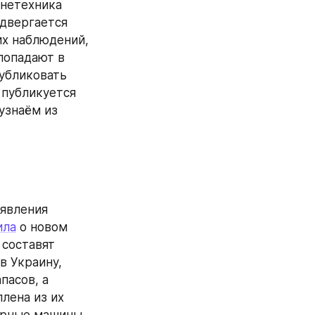
нетехника 
двергается 
х наблюдений, 
опадают в 
убликовать 
, публикуется 
знаём из 
явления 
ила
 о новом 
составят 
 Украину, 
асов, а 
ена из их 
ерные машины 