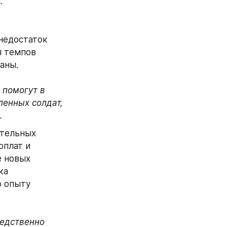
.
едостаток 
 темпов 
аны.
помогут в 
енных солдат, 
.
тельных 
плат и 
 новых 
а 
 опыту 
едственно 