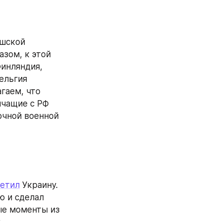
шской 
зом, к этой 
инляндия, 
ельгия 
гаем, что 
чащие с РФ 
чной военной 
сетил
 Украину. 
 и сделал 
е моменты из 