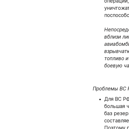
операций,
уничтожат
поспособ
Непосред
вблизи ли
авиабомбы
взрывчатк
топливо и
боевую ча
Проблемы ВС 
Для ВС РФ
большая ч
баз резер
составляе
Поэтому р