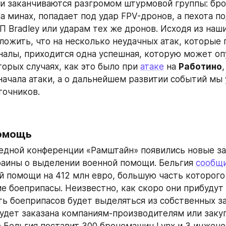
и заканчиваются разгромом штурмовой группы: бро
а минах, попадает под удар FPV-дронов, а пехота по
П Bradley или ударам тех же дронов. Исходя из наши
ожить, что на несколько неудачных атак, которые п
налы, приходится одна успешная, которую может оп
орых случаях, как это было при 
атаке
 на 
Работино
начала атаки, а о дальнейшем развитии событий мы у
точников.
омощь
едной конференции «Рамштайн» появились новые за
аины о выделении военной помощи. Бельгия 
сообщ
й помощи на 412 млн евро, большую часть которого 
е боеприпасы. Неизвестно, как скоро они прибудут в
ть боеприпасов будет выделяться из собственных зап
будет заказана компаниям-производителям или закупл
е Бельгия поставит 300 бронемашин Lynx и 3 инжен