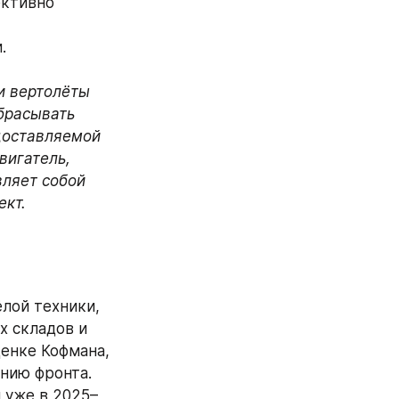
ктивно 
.
 вертолёты 
брасывать 
оставляемой 
игатель, 
ляет собой 
ект.
ой техники, 
 складов и 
енке Кофмана, 
нию фронта. 
 уже в 2025–