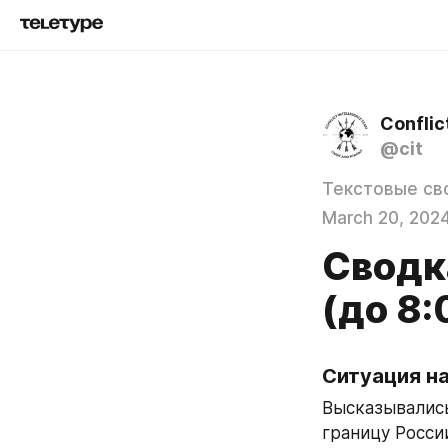
Conflic
@cit
Текстовые св
March 20, 202
Сводк
(до 8
Ситуация н
Высказывались
границу Росси