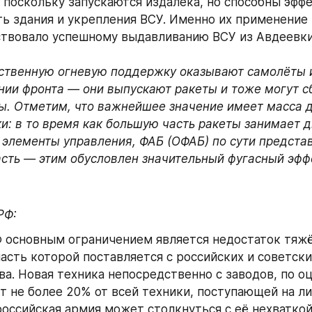
 поскольку запускаются издалека, но способны эффе
ь здания и укрепления ВСУ. Именно их применение 
ствовало успешному выдавливанию ВСУ из Авдеевки
ственную огневую поддержку оказывают самолёты и
нии фронта — они выпускают ракеты и тоже могут с
. Отметим, что важнейшее значение имеет масса д
и: в то время как большую часть ракеты занимает дв
 элементы управления, ФАБ (ОФАБ) по сути представ
сть — этим обусловлен значительный фугасный эфф
РФ:
 основным ограничением является недостаток тяжёл
асть которой поставляется с российских и советских
ва. Новая техника непосредственно с заводов, по оц
т не более 20% от всей техники, поступающей на ли
оссийская армия может столкнуться с её нехваткой