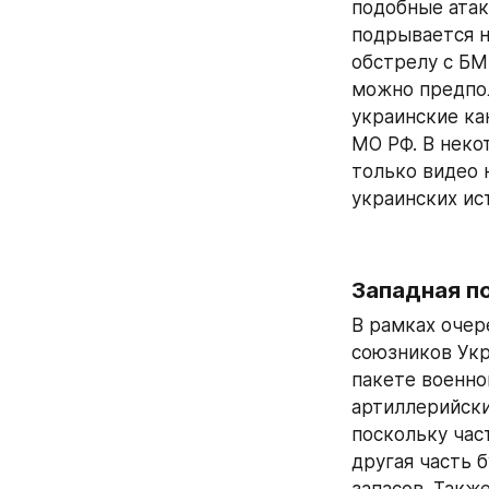
подобные атак
подрывается н
обстрелу с БМ
можно предпол
украинские ка
МО РФ. В некот
только видео 
украинских ис
Западная п
В рамках очер
союзников Укр
пакете военно
артиллерийски
поскольку час
другая часть 
запасов. Такж