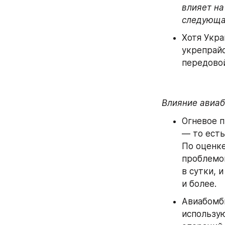
влияет на
следующая
Хотя Укра
укрепрайо
передово
Влияние авиаб
Огневое п
— то есть
По оценке
проблемой
в сутки, 
и более.
Авиабомбы
использую