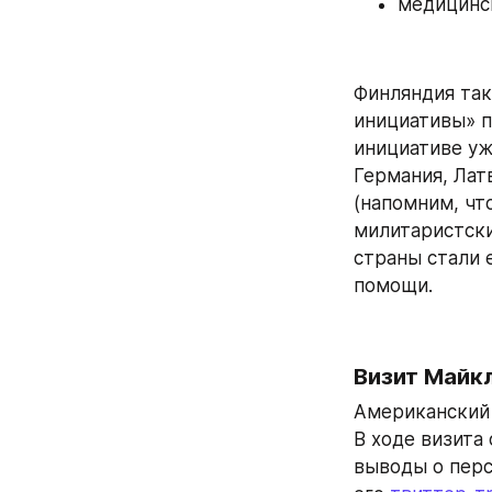
медицинс
Финляндия так
инициативы» п
инициативе уж
Германия, Латв
(напомним, что
милитаристски
страны стали 
помощи.
Визит Майк
Американский 
В ходе визита
выводы о перс