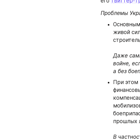
его 
твиттер-т
Проблемы Укр
Основными
живой сил
строитель
Даже сам
войне, ес
а без бое
При этом 
финансовы
компенсац
мобилизов
боеприпас
прошлых л
В частнос