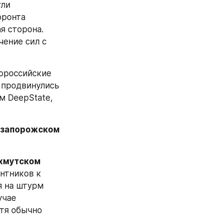
ли 
ронта 
 сторона. 
ение сил с 
российские 
 продвинулись 
 DeepState, 
запорожском 
хмутском
нтников к 
 на штурм 
чае 
тя обычно 