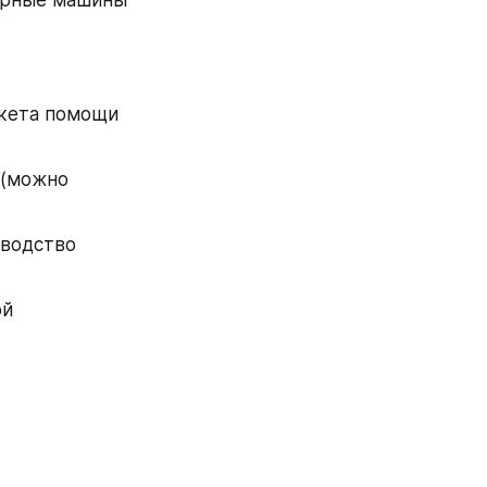
кета помощи 
(можно 
водство 
й 