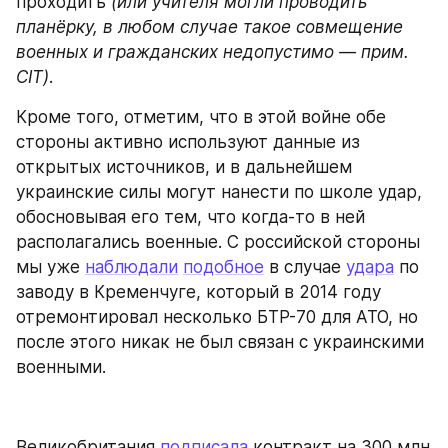
проходить 
(или учителя могли проводить 
планёрку, в любом случае такое совмещение 
военных и гражданских недопустимо — прим. 
CIT)
.
Кроме того, отметим, что в этой войне обе 
стороны активно используют данные из 
открытых источников, и в дальнейшем 
украинские силы могут нанести по школе удар, 
обосновывая его тем, что когда-то в ней 
располагались военные. С российской стороны 
мы уже 
наблюдали
подобное
 в случае 
удара
 по 
заводу в Кременчуге, который в 2014 году 
отремонтировал несколько БТР-70 для АТО, но 
после этого никак не был связан с украинскими 
военными.
Великобритания 
подписала
 контракт на 300 млн 