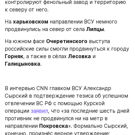
контролируют фенольный завод и территорию 
к северу от него.
На 
харьковском
 направлении ВСУ немного 
продвинулись на север от села 
Липцы
.
На южном фасе 
Очеретинского
 выступа 
российские силы смогли продвинуться к городу 
Горняк
, а также в сёлах 
Лесовка
 и 
Галицыновка
.
В интервью CNN главком ВСУ Александр 
Сырский в подтверждение тезиса об успешном 
отвлечении ВС РФ с помощью Курской 
операции 
заявил
, что «за последние шесть дней 
противник не продвинулся ни на метр в 
направлении 
Покровска
». Формально Сырский, 
конечно, произнёс верное утверждение: 