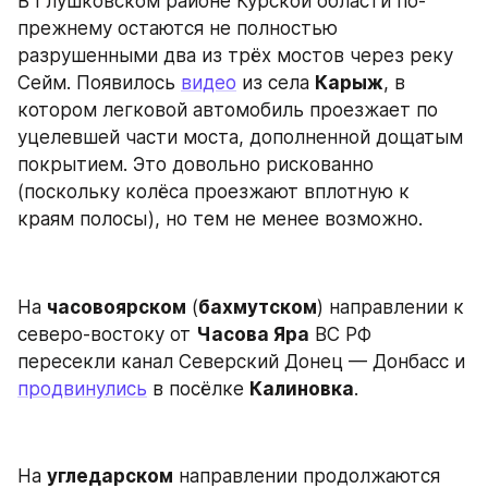
В Глушковском районе Курской области по-
прежнему остаются не полностью 
разрушенными два из трёх мостов через реку 
Сейм. Появилось 
видео
 из села 
Карыж
, в 
котором легковой автомобиль проезжает по 
уцелевшей части моста, дополненной дощатым 
покрытием. Это довольно рискованно 
(поскольку колёса проезжают вплотную к 
краям полосы), но тем не менее возможно.
На 
часовоярском
 (
бахмутском
) направлении к 
северо-востоку от 
Часова Яра
 ВС РФ 
пересекли канал Северский Донец — Донбасс и 
продвинулись
 в посёлке 
Калиновка
.
На 
угледарском
 направлении продолжаются 