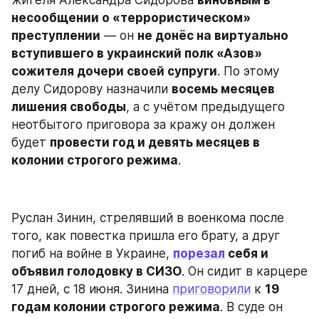
жителя Александра Сидорова 
виновным в 
несообщении о «террористическом» 
преступлении
 — он 
не донёс на виртуально 
вступившего в украинский полк «Азов» 
сожителя дочери своей супруги
. По этому 
делу Сидорову назначили 
восемь месяцев 
лишения свободы
, а с учётом предыдущего 
неотбытого приговора за кражу он должен 
будет 
провести год и девять месяцев в 
колонии строгого режима
.
Руслан Зинин, стрелявший в военкома после 
того, как повестка пришла его брату, а друг 
погиб на войне в Украине, 
порезал
 себя и 
объявил голодовку в СИЗО
. Он сидит в карцере 
17 дней, с 18 июня. Зинина 
приговорили
 к 
19 
годам колонии строгого режима
. В суде он 