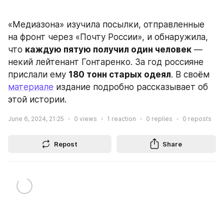
«Медиазона» изучила посылки, отправленные 
на фронт через «Почту России», и обнаружила, 
что 
каждую пятую получил один человек
 — 
некий лейтенант Гонтаренко. За год россияне 
прислали ему 
180 тонн старых одеял
. В своём 
материале
 издание подробно рассказывает об 
этой истории.
June 6, 2024, 21:25
0
views
1
reaction
0
replies
0
reposts
Repost
Share