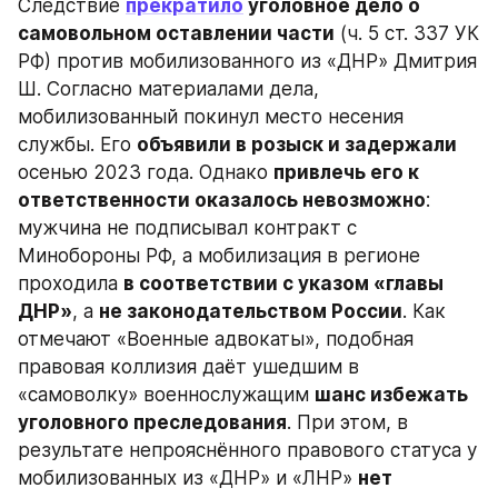
Следствие 
прекратило
 уголовное дело о 
самовольном оставлении части
 (ч. 5 ст. 337 УК 
РФ) против мобилизованного из «ДНР» Дмитрия 
Ш. Согласно материалами дела, 
мобилизованный покинул место несения 
службы. Его 
объявили в розыск и задержали
осенью 2023 года. Однако 
привлечь его к 
ответственности оказалось невозможно
: 
мужчина не подписывал контракт с 
Минобороны РФ, а мобилизация в регионе 
проходила 
в соответствии с указом «главы 
ДНР»
, а 
не законодательством России
. Как 
отмечают «Военные адвокаты», подобная 
правовая коллизия даёт ушедшим в 
«самоволку» военнослужащим 
шанс избежать 
уголовного преследования
. При этом, в 
результате непрояснённого правового статуса у 
мобилизованных из «ДНР» и «ЛНР» 
нет 