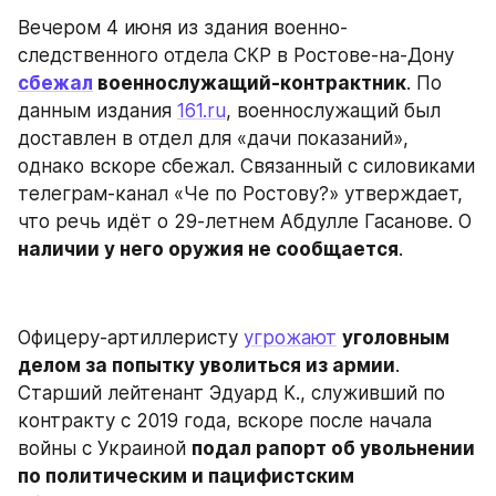
Вечером 4 июня из здания военно-
следственного отдела СКР в Ростове-на-Дону 
сбежал
 военнослужащий-контрактник
. По 
данным издания 
161.ru
, военнослужащий был 
доставлен в отдел для «дачи показаний», 
однако вскоре сбежал. Связанный с силовиками 
телеграм-канал «Че по Ростову?» утверждает, 
что речь идёт о 29-летнем Абдулле Гасанове. О 
наличии у него оружия не сообщается
.
Офицеру-артиллеристу 
угрожают
уголовным 
делом за попытку уволиться из армии
. 
Старший лейтенант Эдуард К., служивший по 
контракту с 2019 года, вскоре после начала 
войны с Украиной 
подал рапорт об увольнении 
по политическим и пацифистским 