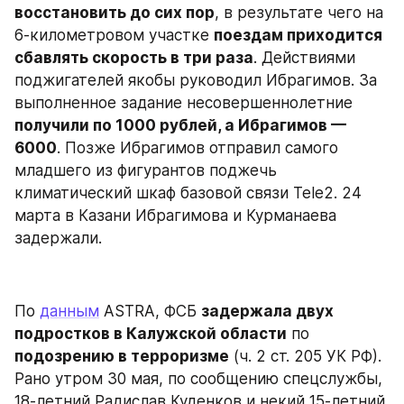
восстановить до сих пор
, в результате чего на 
6-километровом участке 
поездам приходится 
сбавлять скорость в три раза
. Действиями 
поджигателей якобы руководил Ибрагимов. За 
выполненное задание несовершеннолетние 
получили по 1000 рублей, а Ибрагимов — 
6000
. Позже Ибрагимов отправил самого 
младшего из фигурантов поджечь 
климатический шкаф базовой связи Tele2. 24 
марта в Казани Ибрагимова и Курманаева 
задержали.
По 
данным
 ASTRA, ФСБ 
задержала двух 
подростков в Калужской области
 по 
подозрению в терроризме
 (ч. 2 ст. 205 УК РФ). 
Рано утром 30 мая, по сообщению спецслужбы, 
18-летний Радислав Куденков и некий 15-летний 