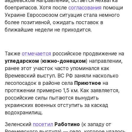
авдеевском направлении, остаётся нехватка 
боеприпасов. Хотя после 
согласования
 помощи 
Украине Евросоюзом ситуация стала немного 
более позитивной, ожидать поставок в 
ближайшие недели не приходится.
Также 
отмечается
 российское продвижение на 
угледарском
 (
южно-донецком
) направлении, 
ранее этот участок часто упоминался как 
Времевский выступ. ВС РФ заняли насколько 
лесопосадок в районе села 
Приютное
 на 
протяжении примерно 1,5 км. Как заявляется, 
российские силы пытаются вынудить 
украинских военных отступить за каскад 
водохранилищ.
Зеленский 
посетил
Работино
 (к западу от 
Времевского выступа) — село, которое удалось 