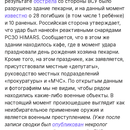
результате 
обстрела
 со стороны ВСУ было 
разрушено здание пекарни, и на данный момент 
известно
 о 28 погибших (в том числе 1 ребёнке) 
и 10 раненых. Российская сторона утверждает, 
что удар был нанесён реактивными снарядами 
РСЗО HIMARS. Сообщается, что в этом же 
здании находилось кафе, где в момент удара 
праздновали день рождения хозяина пекарни. 
Кроме того, на этом празднике, как заявляется, 
присутствовали местные «депутаты», 
руководство местных подразделений 
«прокуратуры» и «МЧС». По открытым данным 
и фотографиям мы не видим, чтобы рядом 
находились какие-либо военные объекты. В 
настоящий момент произошедшее выглядит как 
неизбирательное применение оружия и 
является военным преступлением. 
(Уже после 
записи сводки был 
опубликован
 некролог 