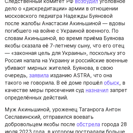
Следственный комитет РФ 
возбудил
 уголовное 
дело о «дискредитации» армии в отношении 
московского педиатра Надежды Буяновой 
после жалобы Анастасии Акиньшиной — вдовы 
погибшего на войне с Украиной военного. По 
словам Акиньшиной, во время приёма Буянова 
якобы сказала её 7-летнему сыну, что его отец 
— «законная цель для Украины», поскольку это 
Россия напала на Украину и российские военные 
убивают мирных жителей. Буянова, в свою 
очередь, 
заявила
 изданию ASTRA, что она 
такого не говорила. В её доме прошёл 
обыск
, в 
качестве меры пресечения суд 
назначил
 запрет 
определённых действий.
Муж Акиньшиной, уроженец Таганрога Антон 
Сеславинский, отправился воевать 
добровольцем якобы после 
обстрела
 города 28 
июля 2023 года, в котором пострадали больше 