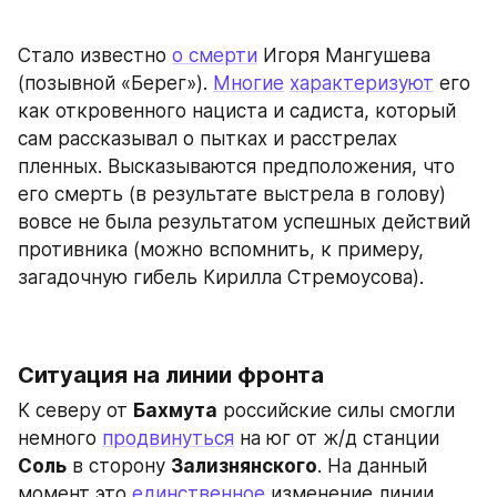
Стало известно 
о смерти
 Игоря Мангушева 
(позывной «Берег»). 
Многие
характеризуют
 его 
как откровенного нациста и садиста, который 
сам рассказывал о пытках и расстрелах 
пленных. Высказываются предположения, что 
его смерть (в результате выстрела в голову) 
вовсе не была результатом успешных действий 
противника (можно вспомнить, к примеру, 
загадочную гибель Кирилла Стремоусова).
Ситуация на линии фронта
К северу от 
Бахмута
 российские силы смогли 
немного 
продвинуться
 на юг от ж/д станции 
Соль
 в сторону 
Зализнянского
. На данный 
момент это 
единственное
 изменение линии 