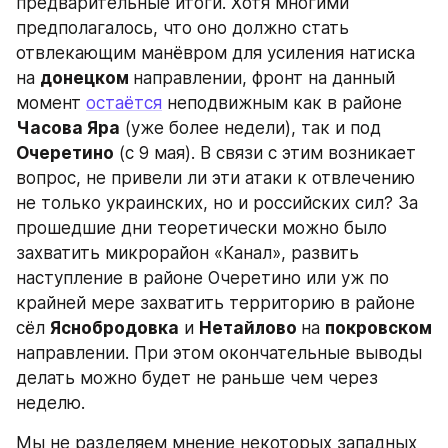
предварительные итоги. Хотя многими 
предполагалось, что оно должно стать 
отвлекающим манёвром для усиления натиска 
на 
донецком 
направлении, фронт на данный 
момент 
остаётся
 неподвижным как в районе 
Часова Яра
 (уже более недели), так и под 
Очеретино
 (с 9 мая). В связи с этим возникает 
вопрос, не привели ли эти атаки к отвлечению 
не только украинских, но и российских сил? За 
прошедшие дни теоретически можно было 
захватить микрорайон «Канал», развить 
наступление в районе Очеретино или уж по 
крайней мере захватить территорию в районе 
сёл 
Яснобродовка
 и 
Нетайлово 
на 
покровском 
направлении. При этом окончательные выводы 
делать можно будет не раньше чем через 
неделю.
Мы не разделяем мнение некоторых западных 