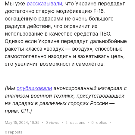
Мы уже 
рассказывали
, что Украине передадут 
достаточно старую модификацию F-16, 
оснащённую радарами не очень большого 
радиуса действия, что ограничит их 
использование в качестве средства ПВО. 
Однако если Украине передадут дальнобойные 
ракеты класса «воздух — воздух», способные 
самостоятельно находить и захватывать цель, 
это увеличит возможности самолётов.
(Мы 
опубликовали
 анонсированный материал с 
анализом военной техники, присутствовавшей 
на парадах в различных городах России — 
прим. СIT.)
May 15, 2024, 16:35
0
views
2
reactions
0
replies
0
reposts