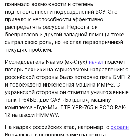
понимало возможности и степень 
подготовленности подразделений ВСУ. Это 
привело к неспособности эффективно 
распределять ресурсы. Недостаток 
боеприпасов и другой западной помощи тоже 
сыграл свою роль, но не стал первопричиной 
текущих проблем.
Исследователь Naalsio (ex-Oryx) 
начал
 подсчёт 
потерь техники на харьковском направлении: с 
российской стороны было потеряно пять БМП-2 
и повреждена инженерная машина ИМР-2. С 
украинской стороны он отметил уничтоженные 
танк Т-64БВ, две САУ «Богдана», машину 
комплекса «Бук-М1», БТР YPR-765 и РСЗО RAK-
12 на шасси HMMWV.
На кадрах российских атак, например, с 
окраин
Волчанска, в основном заметна пехота 