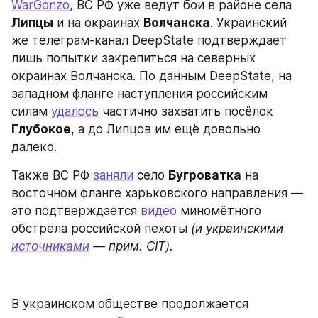
WarGonzo
, ВС РФ уже ведут бои в районе села 
Липцы
 и на окраинах 
Волчанска
. Украинский 
же телеграм-канал DeepState подтверждает 
лишь попытки закрепиться на северных 
окраинах Волчанска. По данным DeepState, на 
западном фланге наступления российским 
силам 
удалось
 частично захватить посёлок 
Глубокое
, а до Липцов им ещё довольно 
далеко.
Также ВС РФ 
заняли
 село 
Бугроватка
 на 
восточном фланге харьковского направления — 
это подтверждается 
видео
 миномётного 
обстрела российской пехоты 
(и украинскими 
источниками
 — прим. CIT)
.
В украинском обществе продолжается 