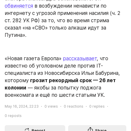
обвиняется
 в возбуждении ненависти по 
интернету с угрозой применения насилия (ч. 2 
ст. 282 УК РФ) за то, что во время стрима 
сказал «на «СВО» только алкаши идут за 
Путина».
«Новая газета Европа» 
рассказывает
, что 
известно об уголовном деле против IT-
специалиста из Новосибирска Ильи Бабурина, 
которому 
грозит рекордный срок — 26 лет 
колонии
 — якобы за попытку поджога 
военкомата и ещё по шести статьям УК.
May 16, 2024, 22:23
0
views
0
reactions
0
replies
0
reposts
Repost
Share