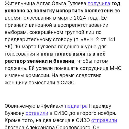
Жительница Алтая Ольга Гуляева 
получила
год 
условно за попытку испортить бюллетени
 во 
время голосования в марте 2024 года. Её 
признали виновной в воспрепятствовании 
выборам, совершённом группой лиц по 
предварительному сговору (п. «в» ч. 2 ст. 141 
УК). 16 марта Гуляева подошла к урне для 
голосования и 
попыталась вылить в неё 
раствор зелёнки и бензина
, чтобы потом 
поджечь. Ей успели помешать сотрудница МЧС 
и члены комиссии. На время следствия 
женщину поместили в СИЗО.
Обвиняемую в «фейках» 
педиатра
 Надежду 
Буянову 
оставили
 в СИЗО до второго ноября. 
Кроме того, на два месяца в СИЗО 
отправили
блогера Александра Соколовского. Он 