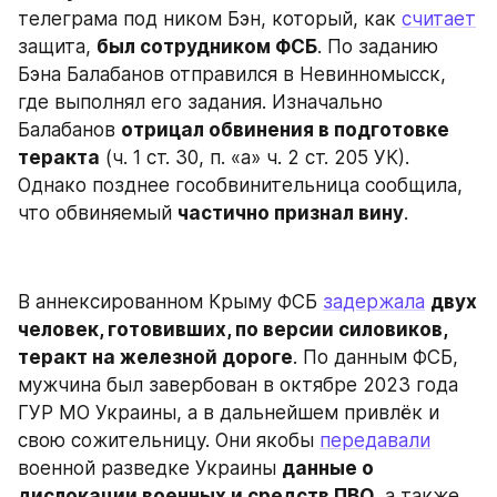
телеграма под ником Бэн, который, как 
считает
защита, 
был сотрудником ФСБ
. По заданию 
Бэна Балабанов отправился в Невинномысск, 
где выполнял его задания. Изначально 
Балабанов 
отрицал обвинения в подготовке 
теракта
 (ч. 1 ст. 30, п. «а» ч. 2 ст. 205 УК). 
Однако позднее гособвинительница сообщила, 
что обвиняемый 
частично признал вину
.
В аннексированном Крыму ФСБ 
задержала
двух 
человек, готовивших, по версии силовиков, 
теракт на железной дороге
. По данным ФСБ, 
мужчина был завербован в октябре 2023 года 
ГУР МО Украины, а в дальнейшем привлёк и 
свою сожительницу. Они якобы 
передавали
военной разведке Украины 
данные о 
дислокации военных и средств ПВО
, а также 