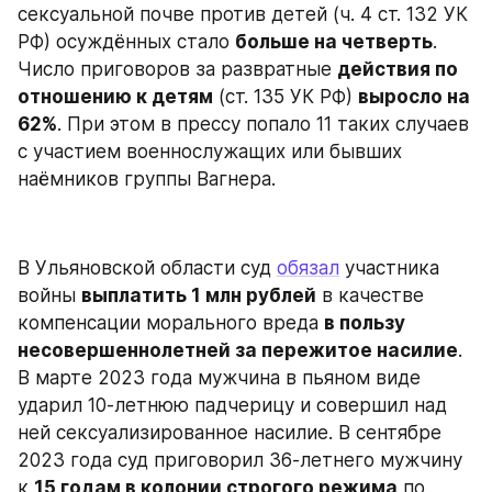
сексуальной почве против детей (ч. 4 ст. 132 УК 
РФ) осуждённых стало 
больше на четверть
. 
Число приговоров за развратные 
действия по 
отношению к детям
 (ст. 135 УК РФ) 
выросло на 
62%
. При этом в прессу попало 11 таких случаев 
с участием военнослужащих или бывших 
наёмников группы Вагнера.
В Ульяновской области суд 
обязал
 участника 
войны 
выплатить 1 млн рублей
 в качестве 
компенсации морального вреда 
в пользу 
несовершеннолетней за пережитое насилие
. 
В марте 2023 года мужчина в пьяном виде 
ударил 10-летнюю падчерицу и совершил над 
ней сексуализированное насилие. В сентябре 
2023 года суд приговорил 36-летнего мужчину 
к 
15 годам в колонии строгого режима
 по 