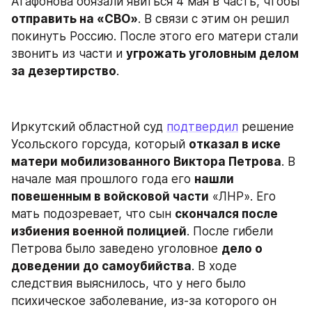
Агафонова обязали явиться 4 мая в часть, чтобы 
отправить на «СВО»
. В связи с этим он решил 
покинуть Россию. После этого его матери стали 
звонить из части и 
угрожать уголовным делом 
за дезертирство
.
Иркутский областной суд 
подтвердил
 решение 
Усольского горсуда, который 
отказал в иске 
матери мобилизованного Виктора Петрова
. В 
начале мая прошлого года его 
нашли 
повешенным в войсковой части
 «ЛНР». Его 
мать подозревает, что сын 
скончался после 
избиения военной полицией
. После гибели 
Петрова было заведено уголовное 
дело о 
доведении до самоубийства
. В ходе 
следствия выяснилось, что у него было 
психическое заболевание, из-за которого он 