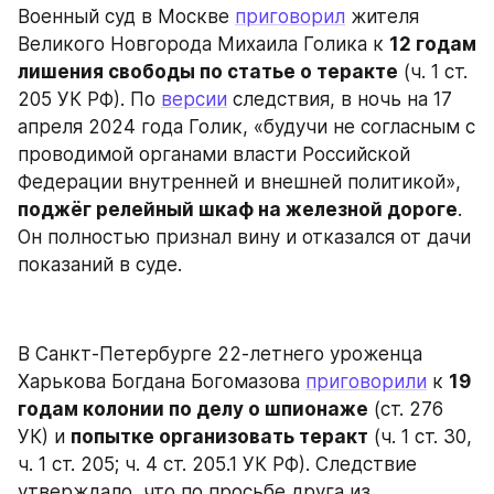
Военный суд в Москве 
приговорил
 жителя 
Великого Новгорода Михаила Голика к 
12 годам 
лишения свободы по статье о теракте
 (ч. 1 ст. 
205 УК РФ). По 
версии
 следствия, в ночь на 17 
апреля 2024 года Голик, «будучи не согласным с 
проводимой органами власти Российской 
Федерации внутренней и внешней политикой», 
поджёг релейный шкаф на железной дороге
. 
Он полностью признал вину и отказался от дачи 
показаний в суде.
В Санкт-Петербурге 22-летнего уроженца 
Харькова Богдана Богомазова 
приговорили
 к 
19 
годам колонии по делу о шпионаже
 (ст. 276 
УК) и 
попытке организовать теракт
 (ч. 1 ст. 30, 
ч. 1 ст. 205; ч. 4 ст. 205.1 УК РФ). Следствие 
утверждало, что по просьбе друга из 