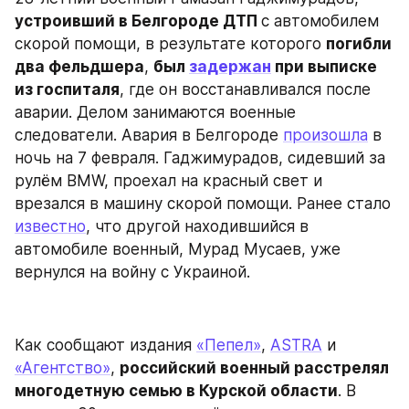
устроивший в Белгороде ДТП 
с автомобилем 
скорой помощи, в результате которого 
погибли 
два фельдшера
, 
был 
задержан
 при выписке 
из госпиталя
, где он восстанавливался после 
аварии. Делом занимаются военные 
следователи. Авария в Белгороде 
произошла
 в 
ночь на 7 февраля. Гаджимурадов, сидевший за 
рулём BMW, проехал на красный свет и 
врезался в машину скорой помощи. Ранее стало 
известно
, что другой находившийся в 
автомобиле военный, Мурад Мусаев, уже 
вернулся на войну с Украиной.
Как сообщают издания 
«Пепел»
, 
ASTRA
 и 
«Агентство»
, 
российский военный расстрелял 
многодетную семью в Курской области
. В 