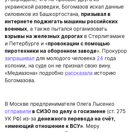
украинской разведки, Богомазов искал данные 
силовиков из Башкортостана, 
призывал в 
интернете поджигать машины российских 
военных
, а также пытался организовать 
взрывы на железных дорогах 
в Стерлитамаке 
и Петербурге и «
провокации с помощью 
пиротехники на оборонном заводе
». Прокурор 
запрашивал
 для молодого человека 
24
 года 
колонии, на суде он не признал свою вину. 
«Медиазона» подробно 
рассказала
 историю 
Богомазова.
В Москве предпринимателя Олега Лысенко 
отправили
 в СИЗО по делу о госизмене
 (ст. 275 
УК РФ) из‑за 
денежного перевода на счёт, 
«имеющий отношение к ВСУ»
. Меру 