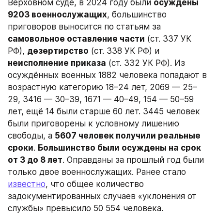
Верховном суде, в 2024 году были 
осуждены 
9203 военнослужащих
, большинство 
приговоров выносится по статьям за 
самовольное оставление части
 (ст. 337 УК 
РФ), 
дезертирство
 (ст. 338 УК РФ) и 
неисполнение приказа
 (ст. 332 УК РФ). Из 
осуждённых военных 1882 человека попадают в 
возрастную категорию 18–24 лет, 2069 — 25–
29, 3416 — 30–39, 1671 — 40–49, 154 — 50–59 
лет, ещё 14 были старше 60 лет. 3445 человек 
были приговорены к условному лишению 
свободы, а 
5607 человек получили реальные 
сроки
. 
Большинство были осуждены на срок 
от 3 до 8 лет
. Оправданы за прошлый год были 
только двое военнослужащих. Ранее стало 
известно
, что общее количество 
задокументированных случаев «уклонения от 
службы» превысило 50 554 человека.