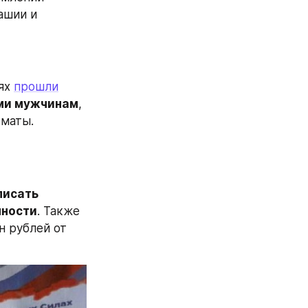
ашии и 
ях 
прошли
ми мужчинам
, 
оматы.
исать 
нности
. Также 
 рублей от 