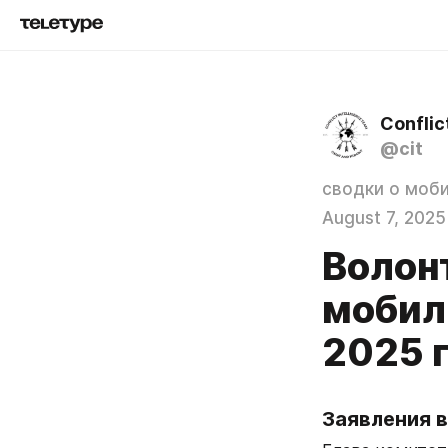
Conflic
@cit
сводки о моб
August 7, 2025
Волон
мобили
2025 
Заявления в