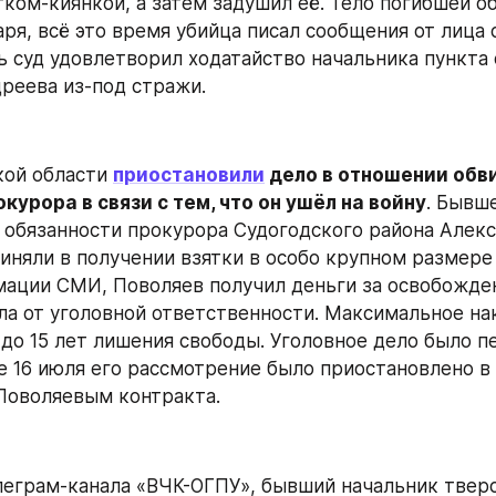
ком-киянкой, а затем задушил её. Тело погибшей о
аря, всё это время убийца писал сообщения от лица 
ь суд удовлетворил ходатайство начальника пункта 
реева из-под стражи.
ой области 
приостановили
 дело в отношении обви
курора в связи с тем, что он ушёл на войну
. Бывше
обязанности прокурора Судогодского района Алекс
няли в получении взятки в особо крупном размере (ч
мации СМИ, Поволяев получил деньги за освобожден
ла от уголовной ответственности. Максимальное нак
 до 15 лет лишения свободы. Уголовное дело было пе
е 16 июля его рассмотрение было приостановлено в 
Поволяевым контракта.
леграм-канала «ВЧК-ОГПУ», бывший начальник твер