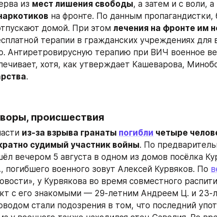
ерва из 
мест лишения свободы
наркотиков
 на фронте. По данным пропагандистки, 
отпускают домой. При этом 
лечения на фронте им 
есплатной терапии в гражданских учреждениях для в
. Антиретровирусную терапию при ВИЧ военное ве
арства
.
оворы, происшествия
асти 
из-за взрыва гранаты 
погибли
 четыре челове
кратно судимый участник войны
. По предваритель
, погибшего военного зовут Алексей Курвяков. По 
в
овости», у Курвякова во время совместного распития
кт с его знакомыми — 29-летним Андреем Ц. и 23-л
оводом стали подозрения в том, что последний упот