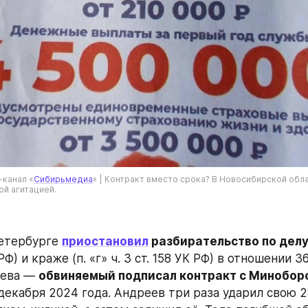
-канал «
Сибирьмедиа
» | Контракт вместо срока? В Новосибирской обла
ой агитацией.
етербурге 
приостановил
 разбирательство по делу
К РФ) и краже (п. «г» ч. 3 ст. 158 УК РФ) в отношении 3
ева — 
обвиняемый подписал контракт с Минобор
декабря 2024 года. Андреев три раза ударил свою 