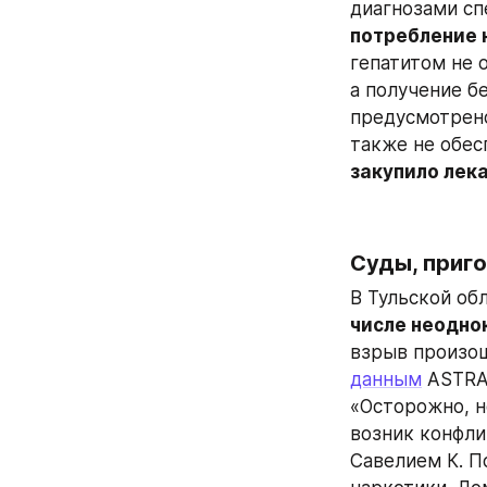
диагнозами сп
потребление 
гепатитом не 
а получение б
предусмотрено
закупило лек
Суды, приг
В Тульской обл
числе неодно
данным
 ASTRA
«Осторожно, н
возник конфли
Савелием К. П