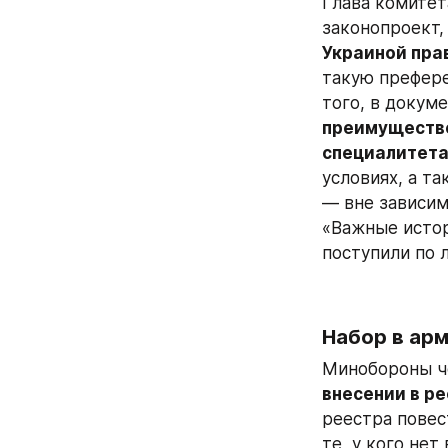
Глава комитет
законопроект,
Украиной пра
такую префере
преимуществе
специалитет
условиях, а та
— вне зависим
«Важные истор
поступили по л
Набор в ар
Минобороны че
внесении в ре
реестра повес