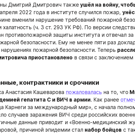
ны Дмитрий Дмитрович также
 ушёл на войну, чтоб
1 апреля 2022 года в институте случился пожар, 
унёс
чине вменили нарушение требований пожарной безопа
 и халатность (ч. 3 ст. 293 УК РФ). По версии следств
н противопожарной защиты института и отвечал за 
жарной безопасности. Ему не менее пяти раз доклад
нарушениях пожарной безопасности. Теперь 
рассле
итровича приостановлено
 в связи с заключением
нные, контрактники и срочники
а Анастасия Кашеварова 
пожаловалась
 на то, что
 М
идемией гепатита C и ВИЧ в армии
. Как ранее 
отме
а Карнеги за международный мир», с начала полном
ло случаев заражения ВИЧ среди российских военн
огичные данные приводит и «Военно-медицинский жур
ровой, причиной эпидемии стал 
набор бойцов
 с та