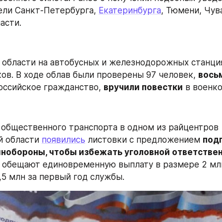
ели Санкт-Петербурга, 
Екатеринбурга
, Тюмени, Чув
асти.
 области на автобусных и железнодорожных станци
ов. В ходе облав были проверены 97 человек, 
вось
ссийское гражданство, 
вручили повестки
 в военк
 общественного транспорта в одном из райцентров 
 области 
появились
 листовки с предложением 
подп
инобороны, чтобы избежать уголовной ответстве
обещают единовременную выплату в размере 2 млн
,5 млн за первый год службы.