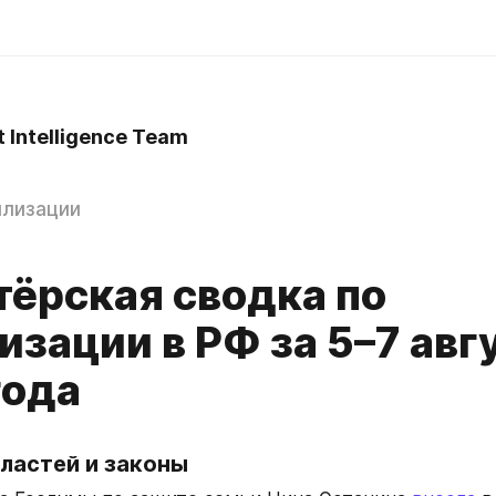
t Intelligence Team
илизации
тёрская сводка по
зации в РФ за 5–7 авг
года
ластей и законы