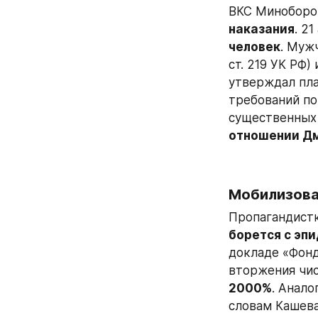
ВКС Миноборо
наказания
. 2
человек
. Муж
ст. 219 УК РФ)
утверждал пла
требований по
существенных 
отношении Дм
Мобилизова
Пропагандистк
борется с эп
докладе «Фонд
вторжения чис
2000%
. Анал
словам Кашева