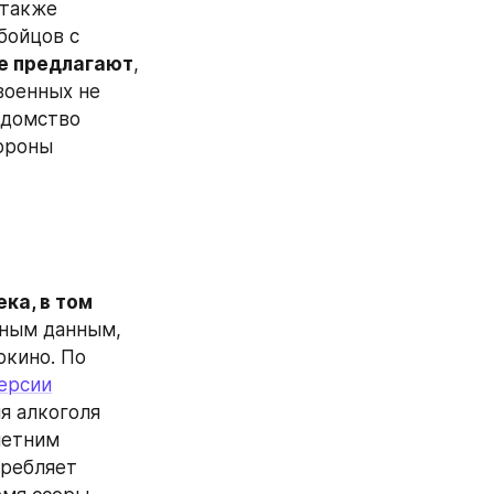
, а затем и с воли, а также 
бойцов с 
не предлагают
, 
оенных не 
домство 
также не обеспечивает, хотя, как утверждает Кашеварова, Минобороны 
ка, в том 
ным данным, 
взрыв произошёл вечером 5 августа в одном из домов посёлка Куркино. По 
ерсии
 алкоголя 
етним 
ребляет 