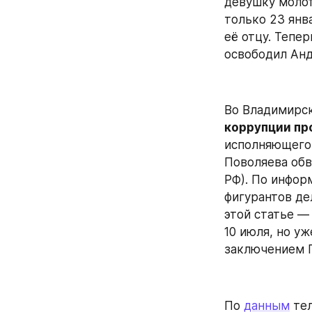
девушку молот
только 23 янв
её отцу. Тепер
освободил Анд
Во Владимирск
коррупции про
исполняющего 
Поволяева обви
РФ). По инфор
фигурантов де
этой статье —
10 июля, но уж
заключением 
По 
данным
 те