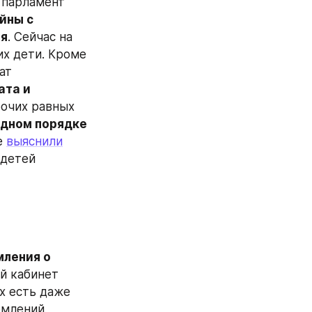
 парламент 
ны с 
ия
. Сейчас на 
х дети. Кроме 
того, в документе говорится, что супруги погибших военных получат 
та и 
очих равных 
едном порядке
 
выяснили
детей 
ления о 
й кабинет 
 есть даже 
те, у кого нет военного билета. Ранее о получении подобных уведомлений 