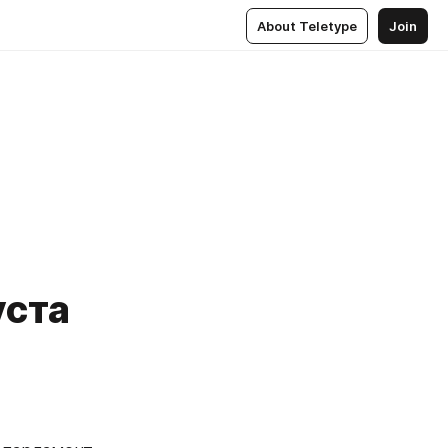
About Teletype
Join
уста