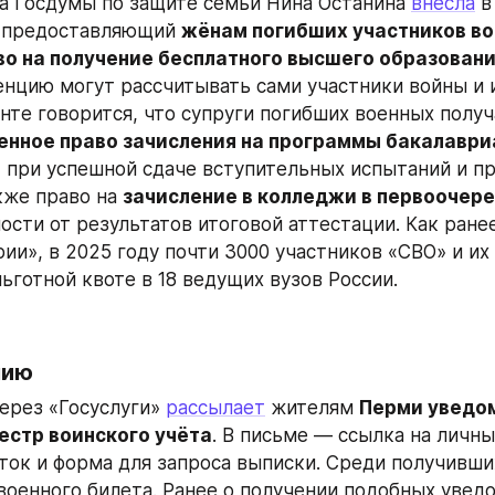
а Госдумы по защите семьи Нина Останина 
внесла
 в
 предоставляющий 
жёнам погибших участников вой
во на получение бесплатного высшего образован
нцию могут рассчитывать сами участники войны и и
нное право зачисления на программы бакалавриа
а
 при успешной сдаче вступительных испытаний и пр
кже право на 
зачисление в колледжи в первоочер
ости от результатов итоговой аттестации. Как ранее
ии», в 2025 году почти 3000 участников «СВО» и их 
ьготной квоте в 18 ведущих вузов России.
мию
рез «Госуслуги» 
рассылает
 жителям 
Перми уведом
естр воинского учёта
. В письме — ссылка на личны
ток и форма для запроса выписки. Среди получивших