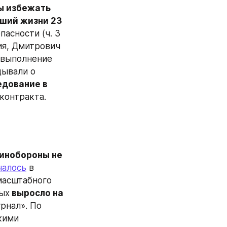
ы избежать 
ший жизни 23 
сности (ч. 3 
ия, Дмитрович 
выполнение 
ывали о 
дование в 
 контракта.
инобороны не 
чалось
 в 
асштабного 
ых
 выросло на 
нал». По 
кими 