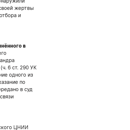
бнаружили 
своей жертвы 
отбора и 
нённого в 
го 
андра 
. 6 ст. 290 УК 
ие одного из 
азание по 
редано в суд 
связи 
ского ЦНИИ 