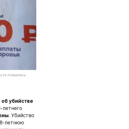
сти появились 
 об убийстве
6-летнего 
оны
. Убийство 
28-летнюю 